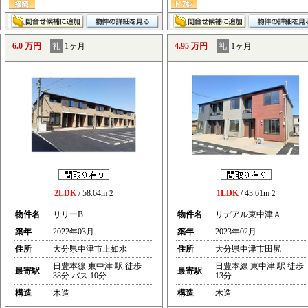
6.0 万円
礼
1ヶ月
4.95 万円
礼
1ヶ月
2LDK
/ 58.64m
1LDK
/ 43.61m
2
2
物件名
リリーB
物件名
リデアル東中津Ａ
築年
2022年03月
築年
2023年02月
住所
大分県中津市上如水
住所
大分県中津市田尻
日豊本線 東中津 駅 徒歩
日豊本線 東中津 駅 徒歩
最寄駅
最寄駅
38分 バス 10分
13分
構造
木造
構造
木造