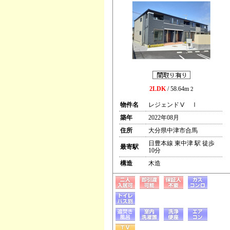
2LDK
/ 58.64m
2
物件名
レジェンドⅤ Ⅰ
築年
2022年08月
住所
大分県中津市合馬
日豊本線 東中津 駅 徒歩
最寄駅
10分
構造
木造