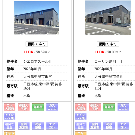
1LDK
/ 58.57m
1LDK
/ 50.08m
2
2
物件名
シエロアスールⅡ
物件名
コーリン是則 Ⅰ
築年
2023年01月
築年
2023年06月
住所
大分県中津市田尻
住所
大分県中津市是則
日豊本線 東中津 駅 徒歩
日豊本線 東中津 駅 徒歩
最寄駅
最寄駅
16分
11分
構造
木造
構造
木造