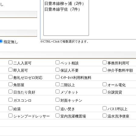
し
※CTRL+Clickで複数選択できます。
指定無し
二人入居可
ペット相談
事務所利用可
即入居可
保証人不要
仲介手数料半額
敷礼ゼロゼロ対応
ｲﾝﾀｰﾈｯﾄ利用料無料
角部屋
二階以上
オール電化
日当たり良好
メゾネット
分譲賃貸
ガスコンロ
対面キッチン
給湯
追い焚き
バス1坪以上
シャンプードレッサー
室内洗濯機置場
温水洗浄便座