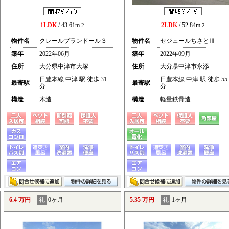
1LDK
/ 43.61m
2LDK
/ 52.84m
2
2
物件名
クレールプランドール３
物件名
セジュールちさとⅢ
築年
2022年06月
築年
2022年09月
住所
大分県中津市大塚
住所
大分県中津市永添
日豊本線 中津 駅 徒歩 31
日豊本線 中津 駅 徒歩 55
最寄駅
最寄駅
分
分
構造
木造
構造
軽量鉄骨造
6.4 万円
礼
0ヶ月
5.35 万円
礼
1ヶ月