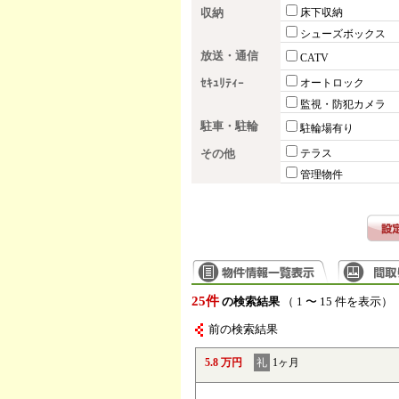
収納
床下収納
シューズボックス
放送・通信
CATV
ｾｷｭﾘﾃｨｰ
オートロック
監視・防犯カメラ
駐車・駐輪
駐輪場有り
その他
テラス
管理物件
25件
の検索結果
（ 1 〜 15 件を表示）
前の検索結果
5.8 万円
礼
1ヶ月