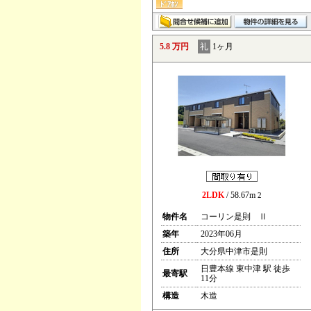
5.8 万円
礼
1ヶ月
2LDK
/ 58.67m
2
物件名
コーリン是則 Ⅱ
築年
2023年06月
住所
大分県中津市是則
日豊本線 東中津 駅 徒歩
最寄駅
11分
構造
木造