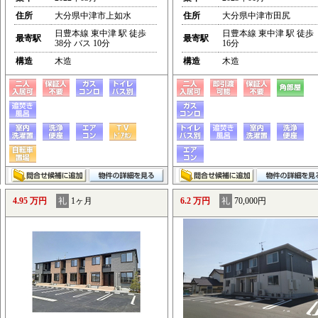
住所
大分県中津市上如水
住所
大分県中津市田尻
日豊本線 東中津 駅 徒歩
日豊本線 東中津 駅 徒歩
最寄駅
最寄駅
38分 バス 10分
16分
構造
木造
構造
木造
4.95 万円
礼
1ヶ月
6.2 万円
礼
70,000円