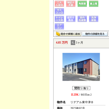
4.85 万円
礼
1ヶ月
1LDK
/ 44.01m
2
物件名
リデアル東中津Ｂ
築年
2023年02月