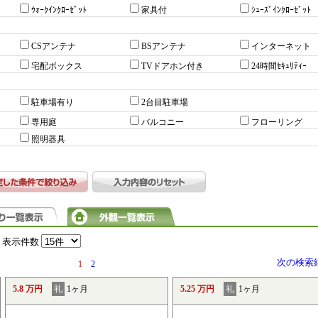
ｳｫｰｸｲﾝｸﾛｰｾﾞｯﾄ
家具付
ｼｭｰｽﾞｲﾝｸﾛｰｾﾞｯﾄ
CSアンテナ
BSアンテナ
インターネット
宅配ボックス
TVドアホン付き
24時間ｾｷｭﾘﾃｨｰ
駐車場有り
2台目駐車場
専用庭
バルコニー
フローリング
照明器具
表示件数
次の検索
1
2
5.8 万円
礼
1ヶ月
5.25 万円
礼
1ヶ月