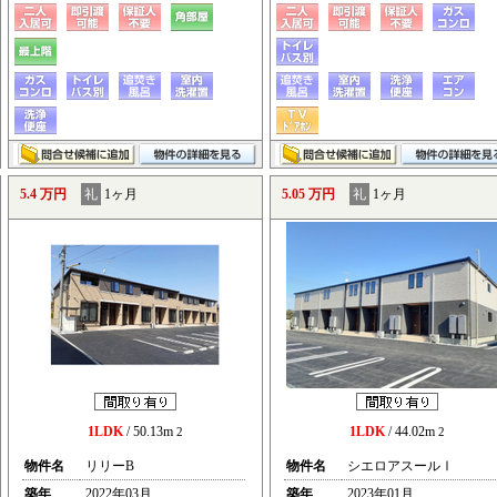
5.4 万円
礼
1ヶ月
5.05 万円
礼
1ヶ月
1LDK
/ 50.13m
1LDK
/ 44.02m
2
2
物件名
リリーB
物件名
シエロアスールⅠ
築年
2022年03月
築年
2023年01月