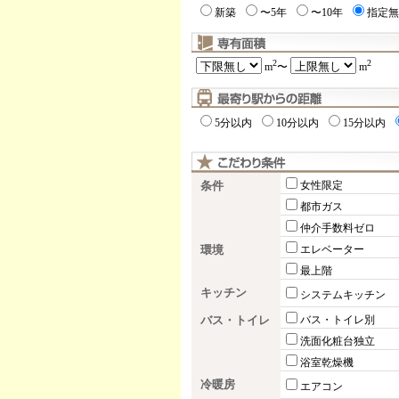
新築
〜5年
〜10年
指定無
2
2
m
〜
m
5分以内
10分以内
15分以内
条件
女性限定
都市ガス
仲介手数料ゼロ
環境
エレベーター
最上階
キッチン
システムキッチン
バス・トイレ
バス・トイレ別
洗面化粧台独立
浴室乾燥機
冷暖房
エアコン