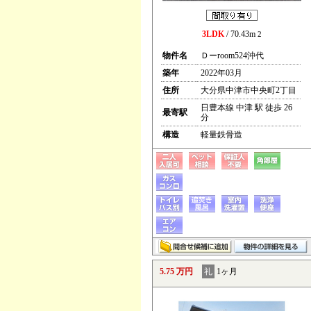
3LDK
/ 70.43m
2
物件名
Ｄーroom524沖代
築年
2022年03月
住所
大分県中津市中央町2丁目
日豊本線 中津 駅 徒歩 26
最寄駅
分
構造
軽量鉄骨造
5.75 万円
礼
1ヶ月