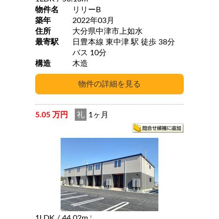
物件名
リリーB
築年
2022年03月
住所
大分県中津市上如水
最寄駅
日豊本線 東中津 駅 徒歩 38分
バス 10分
構造
木造
5.05 万円
礼
1ヶ月
1LDK
/ 44.02m
2