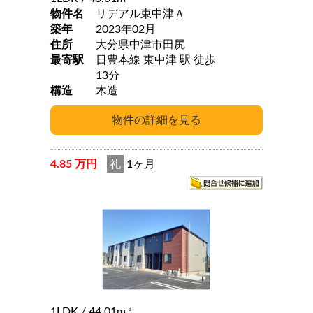
物件名
リデアル東中津Ａ
築年
2023年02月
住所
大分県中津市田尻
最寄駅
日豊本線 東中津 駅 徒歩
13分
構造
木造
4.85 万円
礼
1ヶ月
1LDK
/ 44.01m
2