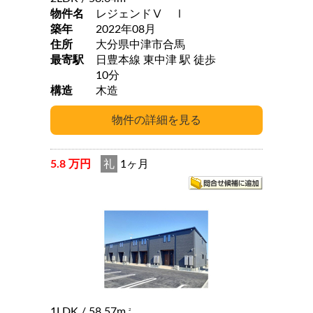
物件名
レジェンドⅤ Ⅰ
築年
2022年08月
住所
大分県中津市合馬
最寄駅
日豊本線 東中津 駅 徒歩
10分
構造
木造
5.8 万円
礼
1ヶ月
1LDK
/ 58.57m
2