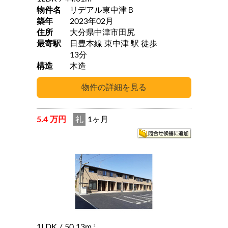
物件名
リデアル東中津Ｂ
築年
2023年02月
住所
大分県中津市田尻
最寄駅
日豊本線 東中津 駅 徒歩
13分
構造
木造
5.4 万円
礼
1ヶ月
1LDK
/ 50.13m
2