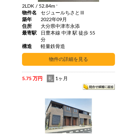
2LDK
/ 52.84m
2
物件名
セジュールちさとⅢ
築年
2022年09月
住所
大分県中津市永添
最寄駅
日豊本線 中津 駅 徒歩 55
分
構造
軽量鉄骨造
5.75 万円
礼
1ヶ月