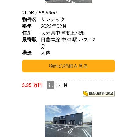
2LDK
/ 59.58m
2
物件名
サンテック
築年
2023年02月
住所
大分県中津市上池永
最寄駅
日豊本線 中津 駅 バス 12
分
構造
木造
5.35 万円
礼
1ヶ月