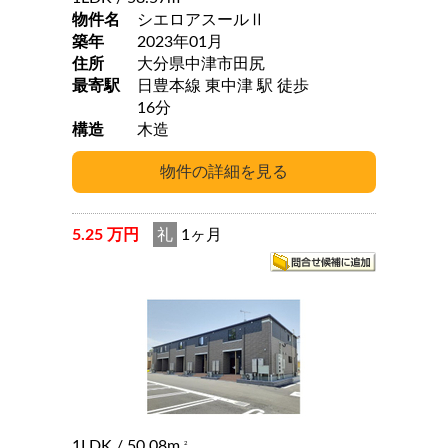
物件名
シエロアスールⅡ
築年
2023年01月
住所
大分県中津市田尻
最寄駅
日豊本線 東中津 駅 徒歩
16分
構造
木造
5.25 万円
礼
1ヶ月
1LDK
/ 50.08m
2