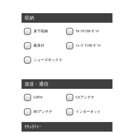
収納
床下収納
ｳｫｰｸｲﾝｸﾛｰｾﾞｯﾄ
家具付
ｼｭｰｽﾞｲﾝｸﾛｰｾﾞｯﾄ
シューズボックス
放送・通信
CATV
CSアンテナ
BSアンテナ
インターネット
ｾｷｭﾘﾃｨｰ