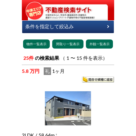
25件
の検索結果
（ 1 〜 15 件を表示）
5.8 万円
礼
1ヶ月
2LDK
/ 58.64m
2