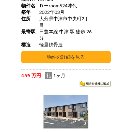
物件名
Ｄーroom524沖代
築年
2022年03月
住所
大分県中津市中央町2丁
目
最寄駅
日豊本線 中津 駅 徒歩 26
分
構造
軽量鉄骨造
4.95 万円
礼
1ヶ月