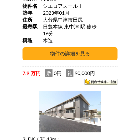
物件名
シエロアスールⅠ
築年
2023年01月
住所
大分県中津市田尻
最寄駅
日豊本線 東中津 駅 徒歩
16分
構造
木造
7.9 万円
敷
0円
礼
90,000円
3LDK
/ 70.43m
2