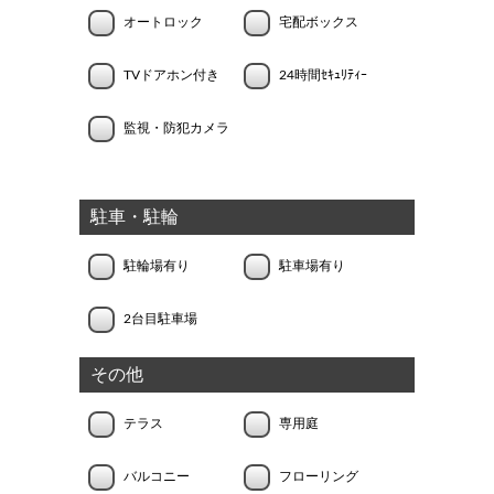
オートロック
宅配ボックス
TVドアホン付き
24時間ｾｷｭﾘﾃｨｰ
監視・防犯カメラ
駐車・駐輪
駐輪場有り
駐車場有り
2台目駐車場
その他
テラス
専用庭
バルコニー
フローリング