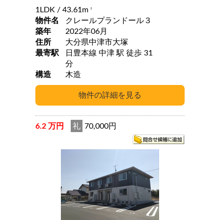
1LDK
/ 43.61m
2
物件名
クレールプランドール３
築年
2022年06月
住所
大分県中津市大塚
最寄駅
日豊本線 中津 駅 徒歩 31
分
構造
木造
6.2 万円
礼
70,000円