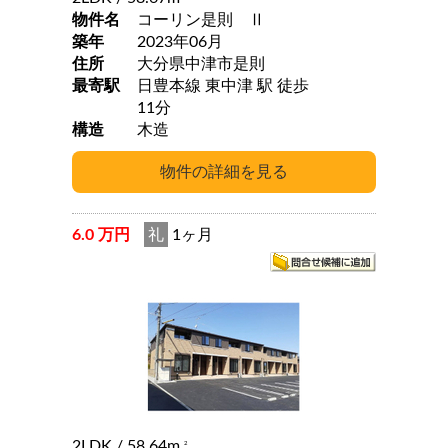
物件名
コーリン是則 Ⅱ
築年
2023年06月
住所
大分県中津市是則
最寄駅
日豊本線 東中津 駅 徒歩
11分
構造
木造
6.0 万円
礼
1ヶ月
2LDK
/ 58.64m
2