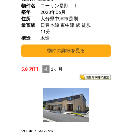
物件名
コーリン是則 Ⅰ
築年
2023年06月
住所
大分県中津市是則
最寄駅
日豊本線 東中津 駅 徒歩
11分
構造
木造
5.8 万円
礼
1ヶ月
2LDK
/ 58.67m
2