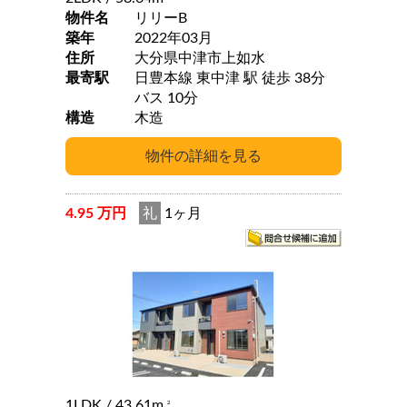
物件名
リリーB
築年
2022年03月
住所
大分県中津市上如水
最寄駅
日豊本線 東中津 駅 徒歩 38分
バス 10分
構造
木造
4.95 万円
礼
1ヶ月
1LDK
/ 43.61m
2