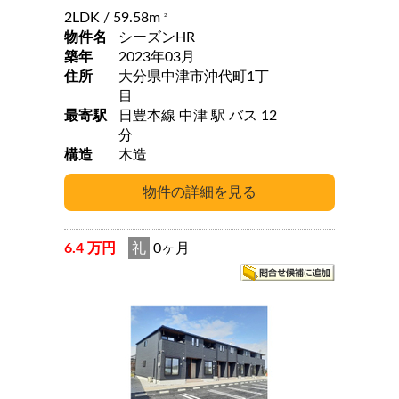
2LDK
/ 59.58m
2
物件名
シーズンHR
築年
2023年03月
住所
大分県中津市沖代町1丁
目
最寄駅
日豊本線 中津 駅 バス 12
分
構造
木造
6.4 万円
礼
0ヶ月