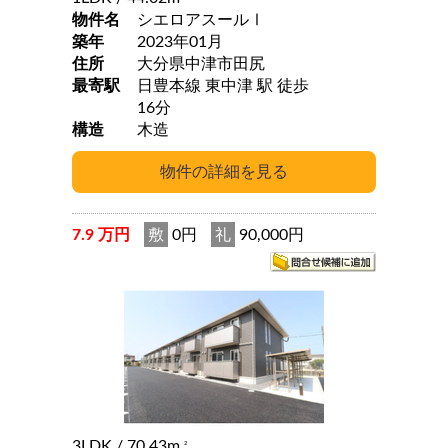
物件名
シエロアスールⅠ
築年
2023年01月
住所
大分県中津市田尻
最寄駅
日豊本線 東中津 駅 徒歩
16分
構造
木造
7.9 万円
敷
0円
礼
90,000円
3LDK
/ 70.43m
2