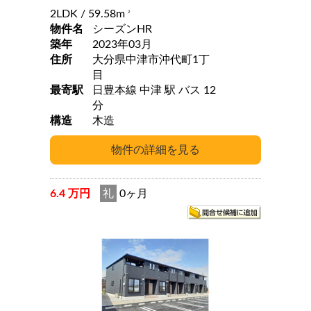
2LDK
/ 59.58m
2
物件名
シーズンHR
築年
2023年03月
住所
大分県中津市沖代町1丁
目
最寄駅
日豊本線 中津 駅 バス 12
分
構造
木造
6.4 万円
礼
0ヶ月