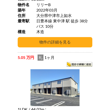
物件名
リリーB
築年
2022年03月
住所
大分県中津市上如水
最寄駅
日豊本線 東中津 駅 徒歩 38分
バス 10分
構造
木造
5.05 万円
礼
1ヶ月
1LDK
/ 44.02m
2