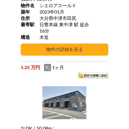
物件名
シエロアスールⅡ
築年
2023年01月
住所
大分県中津市田尻
最寄駅
日豊本線 東中津 駅 徒歩
16分
構造
木造
5.25 万円
礼
1ヶ月
1LDK
/ 50.08m
2