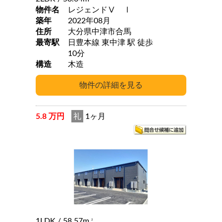
物件名
レジェンドⅤ Ⅰ
築年
2022年08月
住所
大分県中津市合馬
最寄駅
日豊本線 東中津 駅 徒歩
10分
構造
木造
5.8 万円
礼
1ヶ月
1LDK
/ 58.57m
2