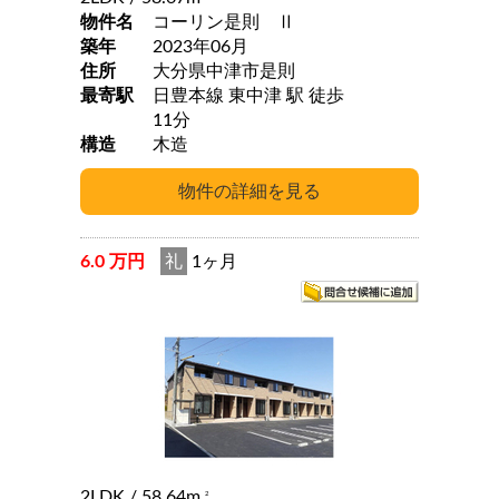
物件名
コーリン是則 Ⅱ
築年
2023年06月
住所
大分県中津市是則
最寄駅
日豊本線 東中津 駅 徒歩
11分
構造
木造
6.0 万円
礼
1ヶ月
2LDK
/ 58.64m
2