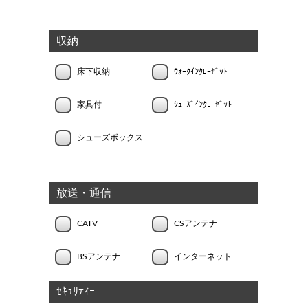
収納
床下収納
ｳｫｰｸｲﾝｸﾛｰｾﾞｯﾄ
家具付
ｼｭｰｽﾞｲﾝｸﾛｰｾﾞｯﾄ
シューズボックス
放送・通信
CATV
CSアンテナ
BSアンテナ
インターネット
ｾｷｭﾘﾃｨｰ