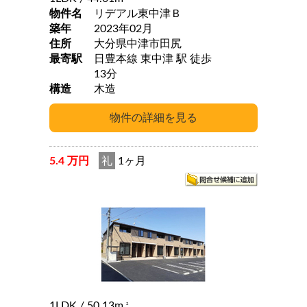
物件名
リデアル東中津Ｂ
築年
2023年02月
住所
大分県中津市田尻
最寄駅
日豊本線 東中津 駅 徒歩
13分
構造
木造
5.4 万円
礼
1ヶ月
1LDK
/ 50.13m
2