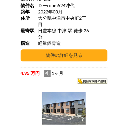
物件名
Ｄーroom524沖代
築年
2022年03月
住所
大分県中津市中央町2丁
目
最寄駅
日豊本線 中津 駅 徒歩 26
分
構造
軽量鉄骨造
4.95 万円
礼
1ヶ月