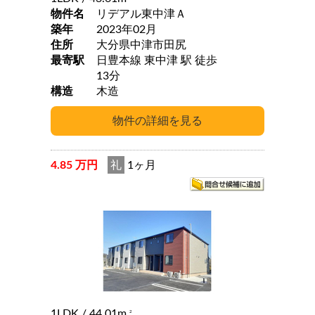
物件名
リデアル東中津Ａ
築年
2023年02月
住所
大分県中津市田尻
最寄駅
日豊本線 東中津 駅 徒歩
13分
構造
木造
4.85 万円
礼
1ヶ月
1LDK
/ 44.01m
2