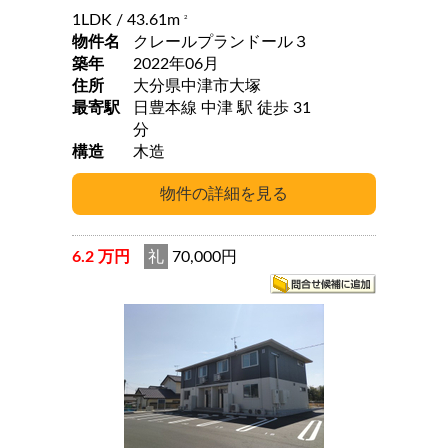
1LDK
/ 43.61m
2
物件名
クレールプランドール３
築年
2022年06月
住所
大分県中津市大塚
最寄駅
日豊本線 中津 駅 徒歩 31
分
構造
木造
6.2 万円
礼
70,000円