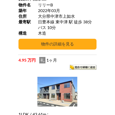
物件名
リリーB
築年
2022年03月
住所
大分県中津市上如水
最寄駅
日豊本線 東中津 駅 徒歩 38分
バス 10分
構造
木造
4.95 万円
礼
1ヶ月
1LDK
/ 43.61m
2