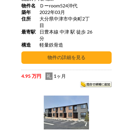
物件名
Ｄーroom524沖代
築年
2022年03月
住所
大分県中津市中央町2丁
目
最寄駅
日豊本線 中津 駅 徒歩 26
分
構造
軽量鉄骨造
4.95 万円
礼
1ヶ月