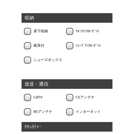
収納
床下収納
ｳｫｰｸｲﾝｸﾛｰｾﾞｯﾄ
家具付
ｼｭｰｽﾞｲﾝｸﾛｰｾﾞｯﾄ
シューズボックス
放送・通信
CATV
CSアンテナ
BSアンテナ
インターネット
ｾｷｭﾘﾃｨｰ