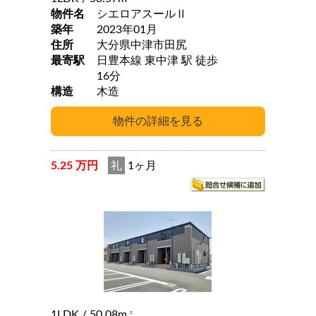
物件名
シエロアスールⅡ
築年
2023年01月
住所
大分県中津市田尻
最寄駅
日豊本線 東中津 駅 徒歩
16分
構造
木造
5.25 万円
礼
1ヶ月
1LDK
/ 50.08m
2