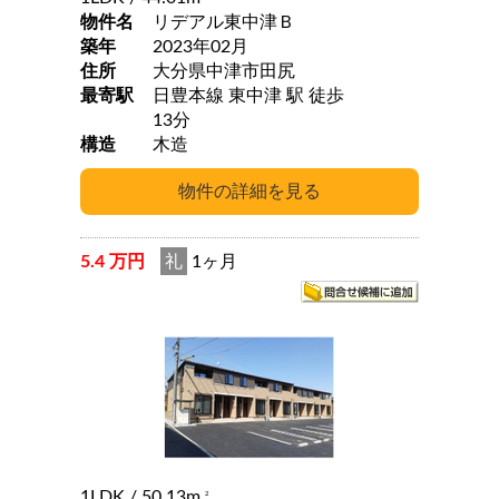
物件名
リデアル東中津Ｂ
築年
2023年02月
住所
大分県中津市田尻
最寄駅
日豊本線 東中津 駅 徒歩
13分
構造
木造
5.4 万円
礼
1ヶ月
1LDK
/ 50.13m
2