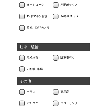
オートロック
宅配ボックス
TVドアホン付き
24時間ｾｷｭﾘﾃｨｰ
監視・防犯カメラ
駐車・駐輪
駐輪場有り
駐車場有り
2台目駐車場
その他
テラス
専用庭
バルコニー
フローリング