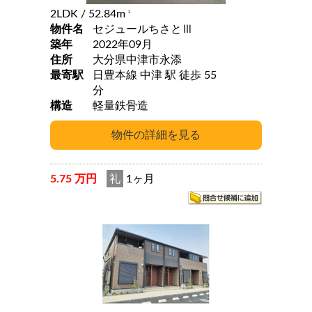
2LDK
/ 52.84m
2
物件名
セジュールちさとⅢ
築年
2022年09月
住所
大分県中津市永添
最寄駅
日豊本線 中津 駅 徒歩 55
分
構造
軽量鉄骨造
5.75 万円
礼
1ヶ月