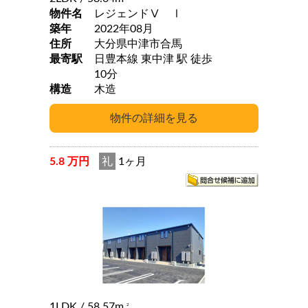
物件名
レジェンドⅤ Ⅰ
築年
2022年08月
住所
大分県中津市合馬
最寄駅
日豊本線 東中津 駅 徒歩
10分
構造
木造
5.8 万円
礼
1ヶ月
1LDK
/ 58.57m
2