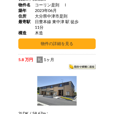
物件名
コーリン是則 Ⅰ
築年
2023年06月
住所
大分県中津市是則
最寄駅
日豊本線 東中津 駅 徒歩
11分
構造
木造
5.8 万円
礼
1ヶ月
2LDK
/ 58.67m
2