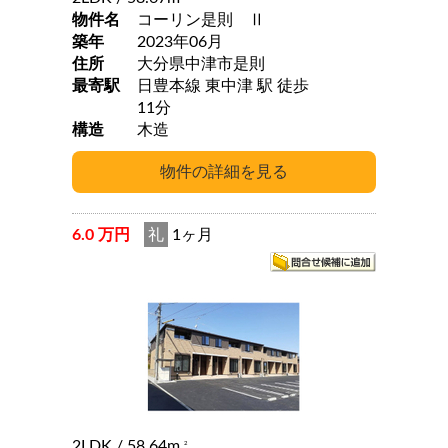
物件名
コーリン是則 Ⅱ
築年
2023年06月
住所
大分県中津市是則
最寄駅
日豊本線 東中津 駅 徒歩
11分
構造
木造
6.0 万円
礼
1ヶ月
2LDK
/ 58.64m
2