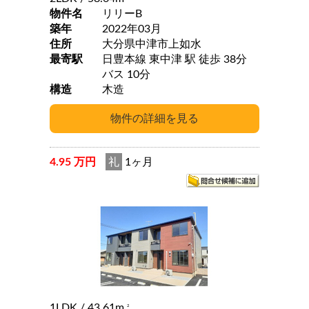
物件名
リリーB
築年
2022年03月
住所
大分県中津市上如水
最寄駅
日豊本線 東中津 駅 徒歩 38分
バス 10分
構造
木造
4.95 万円
礼
1ヶ月
1LDK
/ 43.61m
2