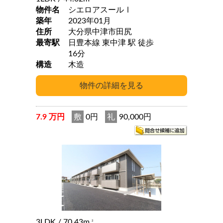
物件名
シエロアスールⅠ
築年
2023年01月
住所
大分県中津市田尻
最寄駅
日豊本線 東中津 駅 徒歩
16分
構造
木造
7.9 万円
敷
0円
礼
90,000円
3LDK
/ 70.43m
2