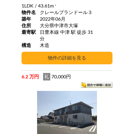
1LDK
/ 43.61m
2
物件名
クレールプランドール３
築年
2022年06月
住所
大分県中津市大塚
最寄駅
日豊本線 中津 駅 徒歩 31
分
構造
木造
6.2 万円
礼
70,000円