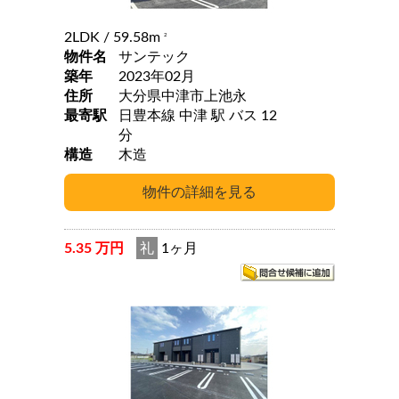
2LDK
/ 59.58m
2
物件名
サンテック
築年
2023年02月
住所
大分県中津市上池永
最寄駅
日豊本線 中津 駅 バス 12
分
構造
木造
5.35 万円
礼
1ヶ月