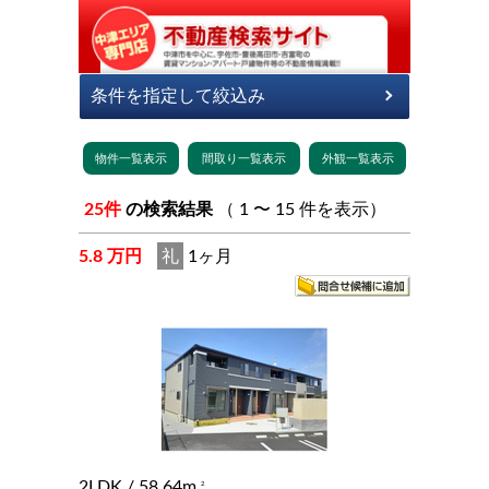
25件
の検索結果
（ 1 〜 15 件を表示）
5.8 万円
礼
1ヶ月
2LDK
/ 58.64m
2