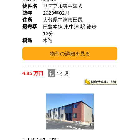
物件名
リデアル東中津Ａ
築年
2023年02月
住所
大分県中津市田尻
最寄駅
日豊本線 東中津 駅 徒歩
13分
構造
木造
4.85 万円
礼
1ヶ月
1LDK
/ 44.01m
2