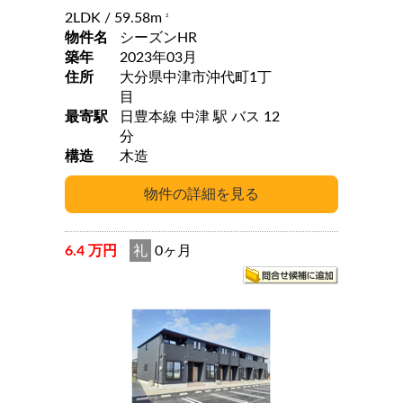
2LDK
/ 59.58m
2
物件名
シーズンHR
築年
2023年03月
住所
大分県中津市沖代町1丁
目
最寄駅
日豊本線 中津 駅 バス 12
分
構造
木造
6.4 万円
礼
0ヶ月