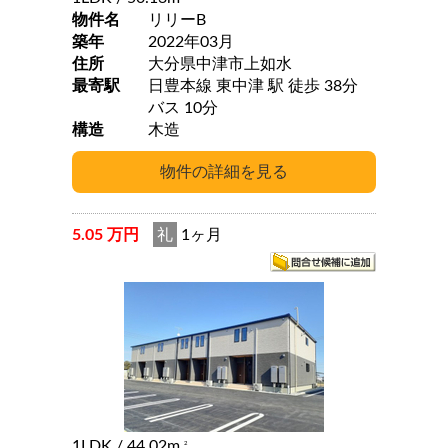
物件名
リリーB
築年
2022年03月
住所
大分県中津市上如水
最寄駅
日豊本線 東中津 駅 徒歩 38分
バス 10分
構造
木造
5.05 万円
礼
1ヶ月
1LDK
/ 44.02m
2