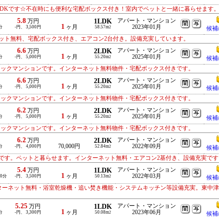
LDKです☆不在時にも便利な宅配ボックス付き！室内でペットと一緒に暮らせます
5.8
1LDK
アパート・マンション
万円
1
ヶ月
2023年01月
分
-円、 3,500円
58.57m
2
候補
ット無料、宅配ボックス付き、エアコン2台付き。設備充実しています。
6.6
2LDK
アパート・マンション
万円
1
ヶ月
2025年01月
分
-円、 5,000円
55.20m
2
候補
ロックマンションです。インターネット無料物件・宅配ボックス付きです。
6.6
2LDK
アパート・マンション
万円
1
ヶ月
2025年01月
分
-円、 5,000円
55.20m
2
候補
ロックマンションです。インターネット無料物件・宅配ボックス付きです。
6.2
2LDK
アパート・マンション
万円
1
ヶ月
2025年01月
分
-円、 5,000円
55.20m
2
候補
ロックマンションです。インターネット無料物件・宅配ボックス付きです。
6.2
2LDK
アパート・マンション
万円
70,000円
2022年09月
分
-円、 4,000円
52.84m
2
候補
です。ペットと暮らせます。インターネット無料・エアコン2基付き、設備充実です
5.4
1LDK
アパート・マンション
万円
1
ヶ月
2022年03月
10分
-円、 3,500円
50.13m
2
候補
ンターネット無料・浴室乾燥機・追い焚き機能・システムキッチン等設備充実。東中
5.25
1LDK
アパート・マンション
万円
1
ヶ月
2023年06月
分
-円、 3,300円
50.08m
2
候補