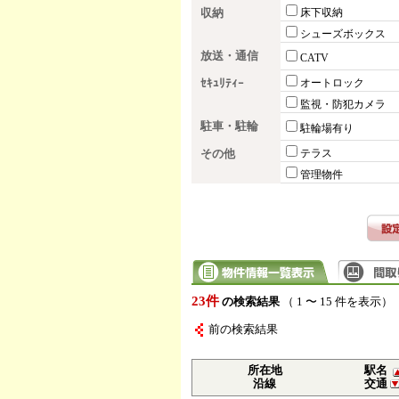
収納
床下収納
シューズボックス
放送・通信
CATV
ｾｷｭﾘﾃｨｰ
オートロック
監視・防犯カメラ
駐車・駐輪
駐輪場有り
その他
テラス
管理物件
23件
の検索結果
（ 1 〜 15 件を表示）
前の検索結果
所在地
駅名
沿線
交通