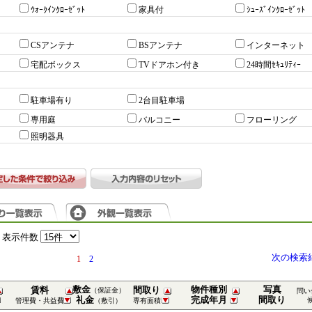
ｳｫｰｸｲﾝｸﾛｰｾﾞｯﾄ
家具付
ｼｭｰｽﾞｲﾝｸﾛｰｾﾞｯﾄ
CSアンテナ
BSアンテナ
インターネット
宅配ボックス
TVドアホン付き
24時間ｾｷｭﾘﾃｨｰ
駐車場有り
2台目駐車場
専用庭
バルコニー
フローリング
照明器具
表示件数
次の検索
1
2
敷金
物件種別
写真
賃料
間取り
（保証金）
問い
礼金
完成年月
間取り
管理費・共益費
（敷引）
専有面積