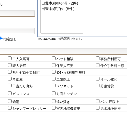
し
※CTRL+Clickで複数選択できます。
指定無し
二人入居可
ペット相談
事務所利用可
即入居可
保証人不要
仲介手数料半額
敷礼ゼロゼロ対応
ｲﾝﾀｰﾈｯﾄ利用料無料
角部屋
二階以上
オール電化
日当たり良好
メゾネット
分譲賃貸
ガスコンロ
対面キッチン
給湯
追い焚き
バス1坪以上
シャンプードレッサー
室内洗濯機置場
温水洗浄便座