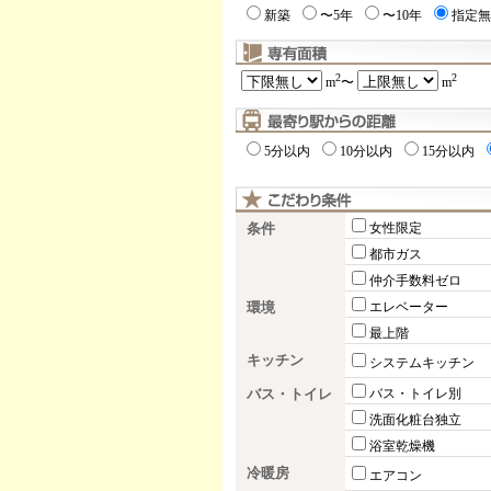
新築
〜5年
〜10年
指定無
2
2
m
〜
m
5分以内
10分以内
15分以内
条件
女性限定
都市ガス
仲介手数料ゼロ
環境
エレベーター
最上階
キッチン
システムキッチン
バス・トイレ
バス・トイレ別
洗面化粧台独立
浴室乾燥機
冷暖房
エアコン