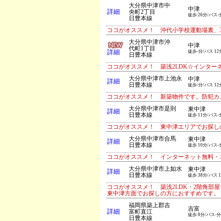
大分県中津市中
中津
詳細
央町2丁目
徒歩 26分/バス-
日豊本線
ココがオススメ！ 沖代小学校運動場裏、3
大分県中津市沖
中津
代町1丁目
詳細
徒歩-分/バス 12
日豊本線
ココがオススメ！ 築浅2LDK☆インタ
大分県中津市上池永
中津
詳細
日豊本線
徒歩-分/バス 12
ココがオススメ！ 新築物件です。防犯カ
大分県中津市是則
東中津
詳細
日豊本線
徒歩 11分/バス-
ココがオススメ！ 東中津エリアでお探しの
大分県中津市合馬
東中津
詳細
日豊本線
徒歩 10分/バス-
ココがオススメ！ インターネット無料・
大分県中津市上如水
東中津
詳細
日豊本線
徒歩 38分/バス 
ココがオススメ！ 築浅2LDK・2階角
東中津方面でお探しの方におすすめです。
福岡県築上郡吉
吉富
詳細
富町直江
徒歩 8分/バス-分
日豊本線