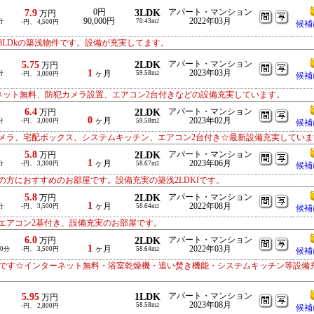
7.9
0円
3LDK
アパート・マンション
万円
90,000円
2022年03月
分
70.43m
-円、 4,500円
2
候補
LDkの築浅物件です。設備が充実してます。
5.75
2LDK
アパート・マンション
万円
1
2023年03月
分
ヶ月
59.58m
-円、 3,000円
2
候補
ーネット無料、防犯カメラ設置、エアコン2台付きなどの設備充実しています。
6.4
2LDK
アパート・マンション
万円
0
ヶ月
2023年02月
分
-円、 3,000円
59.58m
2
候補
メラ、宅配ボックス、システムキッチン、エアコン2台付き☆最新設備充実していま
5.8
2LDK
アパート・マンション
万円
1
ヶ月
2023年06月
分
-円、 3,300円
58.67m
2
候補
方におすすめのお部屋です。設備充実の築浅2LDKIです。
5.8
2LDK
アパート・マンション
万円
1
ヶ月
2022年08月
分
-円、 3,500円
58.64m
2
候補
エアコン2基付き、設備充実のお部屋です。
6.0
2LDK
アパート・マンション
万円
1
ヶ月
2022年03月
10分
-円、 3,500円
58.64m
2
候補
部屋です☆インターネット無料・浴室乾燥機・追い焚き機能・システムキッチン等設備
5.95
1LDK
アパート・マンション
万円
2023年08月
58.58m
-円、 2,800円
2
候補