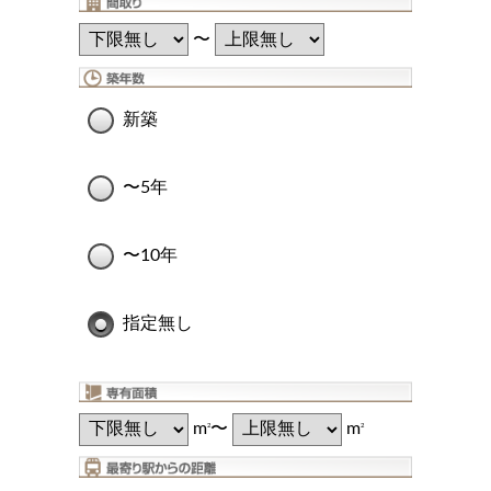
〜
新築
〜5年
〜10年
指定無し
m
〜
m
2
2