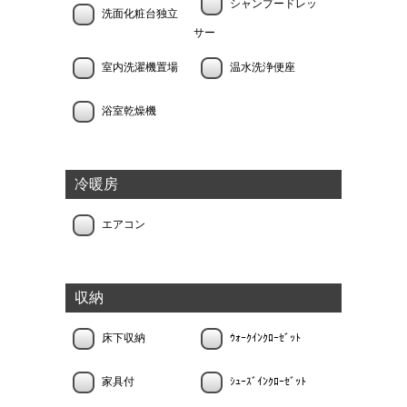
シャンプードレッ
洗面化粧台独立
サー
室内洗濯機置場
温水洗浄便座
浴室乾燥機
冷暖房
エアコン
収納
床下収納
ｳｫｰｸｲﾝｸﾛｰｾﾞｯﾄ
家具付
ｼｭｰｽﾞｲﾝｸﾛｰｾﾞｯﾄ