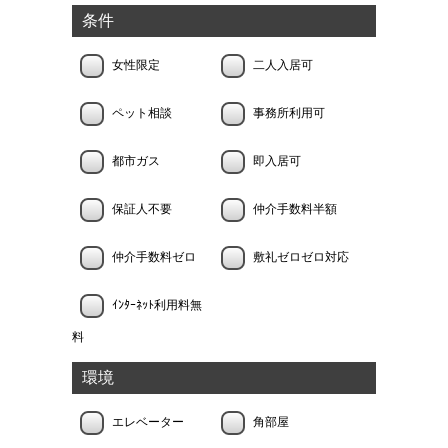
条件
女性限定
二人入居可
ペット相談
事務所利用可
都市ガス
即入居可
保証人不要
仲介手数料半額
仲介手数料ゼロ
敷礼ゼロゼロ対応
ｲﾝﾀｰﾈｯﾄ利用料無
料
環境
エレベーター
角部屋