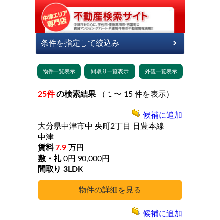
25件
の検索結果
（ 1 〜 15 件を表示）
候補に追加
大分県中津市中
央町2丁目
日豊本線
中津
7.9
万円
0円
90,000円
3LDK
詳細
候補に追加