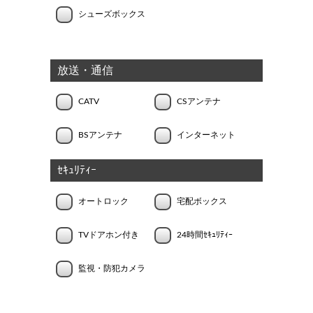
シューズボックス
放送・通信
CATV
CSアンテナ
BSアンテナ
インターネット
ｾｷｭﾘﾃｨｰ
オートロック
宅配ボックス
TVドアホン付き
24時間ｾｷｭﾘﾃｨｰ
監視・防犯カメラ