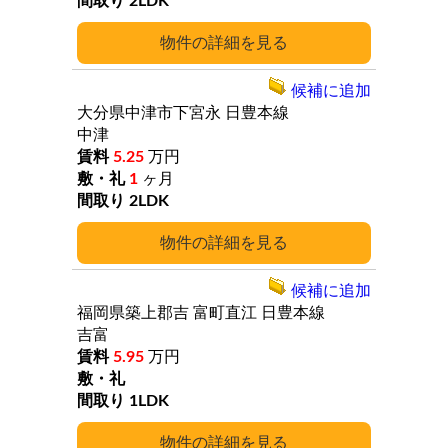
2LDK
詳細
候補に追加
大分県中津市下宮永
日豊本線
中津
5.25
万円
1
ヶ月
2LDK
詳細
候補に追加
福岡県築上郡吉
富町直江
日豊本線
吉富
5.95
万円
1LDK
詳細