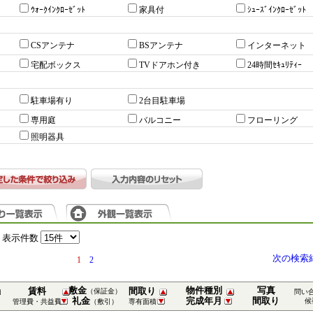
ｳｫｰｸｲﾝｸﾛｰｾﾞｯﾄ
家具付
ｼｭｰｽﾞｲﾝｸﾛｰｾﾞｯﾄ
CSアンテナ
BSアンテナ
インターネット
宅配ボックス
TVドアホン付き
24時間ｾｷｭﾘﾃｨｰ
駐車場有り
2台目駐車場
専用庭
バルコニー
フローリング
照明器具
表示件数
次の検索
1
2
敷金
物件種別
写真
賃料
間取り
（保証金）
問い
礼金
完成年月
間取り
候
管理費・共益費
（敷引）
専有面積