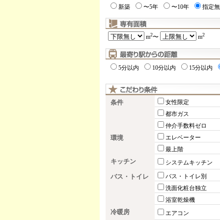
新築
〜5年
〜10年
指定無
2
2
m
〜
m
5分以内
10分以内
15分以内
条件
女性限定
都市ガス
仲介手数料ゼロ
環境
エレベーター
最上階
キッチン
システムキッチン
バス・トイレ
バス・トイレ別
洗面化粧台独立
浴室乾燥機
冷暖房
エアコン