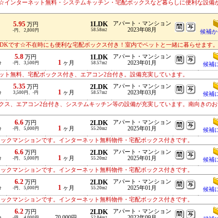
☆インターネット無料・システムキッチン・宅配ボックスなど暮らしに便利な設備
5.95
1LDK
アパート・マンション
万円
2023年08月
58.58m
-円、 2,800円
2
候補か
LDKです☆不在時にも便利な宅配ボックス付き！室内でペットと一緒に暮らせます
5.8
1LDK
アパート・マンション
万円
1
ヶ月
2023年01月
分
-円、 3,500円
58.57m
2
候補
ット無料、宅配ボックス付き、エアコン2台付き。設備充実しています。
5.35
2LDK
アパート・マンション
万円
1
ヶ月
2023年03月
分
3,500円、-円
58.57m
2
候補
クス、エアコン2台付き、システムキッチン等の設備が充実しています。南向きのお
6.6
2LDK
アパート・マンション
万円
1
ヶ月
2025年01月
分
-円、 5,000円
55.20m
2
候補
ロックマンションです。インターネット無料物件・宅配ボックス付きです。
6.6
2LDK
アパート・マンション
万円
1
ヶ月
2025年01月
分
-円、 5,000円
55.20m
2
候補
ロックマンションです。インターネット無料物件・宅配ボックス付きです。
6.2
2LDK
アパート・マンション
万円
1
ヶ月
2025年01月
分
-円、 5,000円
55.20m
2
候補
ロックマンションです。インターネット無料物件・宅配ボックス付きです。
6.2
2LDK
アパート・マンション
万円
70,000円
2022年09月
分
-円、 4,000円
52.84m
2