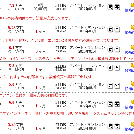
7.9
0円
3LDK
アパート・マンション
万円
90,000円
2022年03月
分
70.43m
-円、 4,500円
2
候補
LDkの築浅物件です。設備が充実してます。
5.75
2LDK
アパート・マンション
万円
1
2023年03月
分
ヶ月
59.58m
-円、 3,000円
2
候補
ーネット無料、防犯カメラ設置、エアコン2台付きなどの設備充実しています。
6.4
2LDK
アパート・マンション
万円
0
ヶ月
2023年02月
分
-円、 3,000円
59.58m
2
候補
メラ、宅配ボックス、システムキッチン、エアコン2台付き☆最新設備充実していま
5.8
2LDK
アパート・マンション
万円
1
ヶ月
2023年06月
分
-円、 3,300円
58.67m
2
候補
方におすすめのお部屋です。設備充実の築浅2LDKIです。
5.8
2LDK
アパート・マンション
万円
1
ヶ月
2022年08月
分
-円、 3,500円
58.64m
2
候補
エアコン2基付き、設備充実のお部屋です。
6.0
2LDK
アパート・マンション
万円
0
1
ヶ月
2022年03月
-円、 3,500円
58.64m
2
候補
部屋です☆インターネット無料・浴室乾燥機・追い焚き機能・システムキッチン等設備
5.25
2LDK
アパート・マンション
万円
1
ヶ月
2023年08月
分
-円、 3,300円
58.60m
2
候補