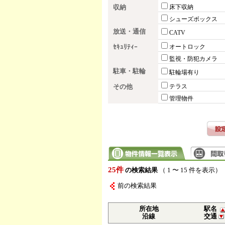
収納
床下収納
シューズボックス
放送・通信
CATV
ｾｷｭﾘﾃｨｰ
オートロック
監視・防犯カメラ
駐車・駐輪
駐輪場有り
その他
テラス
管理物件
25件
の検索結果
（ 1 〜 15 件を表示）
前の検索結果
所在地
駅名
沿線
交通