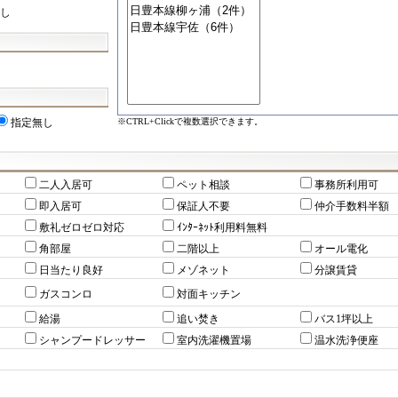
し
※CTRL+Clickで複数選択できます。
指定無し
二人入居可
ペット相談
事務所利用可
即入居可
保証人不要
仲介手数料半額
敷礼ゼロゼロ対応
ｲﾝﾀｰﾈｯﾄ利用料無料
角部屋
二階以上
オール電化
日当たり良好
メゾネット
分譲賃貸
ガスコンロ
対面キッチン
給湯
追い焚き
バス1坪以上
シャンプードレッサー
室内洗濯機置場
温水洗浄便座