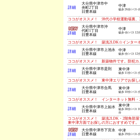
大分県中津市中
中津
詳細
央町2丁目
徒歩 26分/バス-
日豊本線
ココがオススメ！ 沖代小学校運動場裏、3
大分県中津市沖
中津
代町1丁目
詳細
徒歩-分/バス 12
日豊本線
ココがオススメ！ 築浅2LDK☆インタ
大分県中津市上池永
中津
詳細
日豊本線
徒歩-分/バス 12
ココがオススメ！ 新築物件です。防犯カ
大分県中津市是則
東中津
詳細
日豊本線
徒歩 11分/バス-
ココがオススメ！ 東中津エリアでお探しの
大分県中津市合馬
東中津
詳細
日豊本線
徒歩 10分/バス-
ココがオススメ！ インターネット無料・
東中津
大分県中津市上如水
詳細
徒歩 38分/バス 1
日豊本線
分
ココがオススメ！ 築浅2LDK・2階角
東中津方面でお探しの方におすすめです。
大分県中津市下宮永
中津
詳細
日豊本線
徒歩 29分/バス-