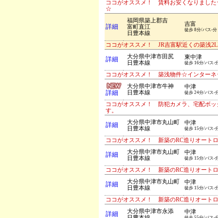
ココがオススメ！ 賃料お安くなりました
☆
福岡県築上郡吉
吉富
詳細
富町直江
徒歩 8分/バス-分
日豊本線
ココがオススメ！ JR吉富駅近くの築浅2
大分県中津市田尻
東中津
詳細
日豊本線
徒歩 16分/バス-
ココがオススメ！ 築浅物件☆インターネ
大分県中津市牛神
中津
詳細
日豊本線
徒歩 24分/バス-
ココがオススメ！ 防犯カメラ、宅配ボッ
す。
大分県中津市丸山町
中津
詳細
日豊本線
徒歩 15分/バス-
ココがオススメ！ 新築のRC造りオート
大分県中津市丸山町
中津
詳細
日豊本線
徒歩 15分/バス-
ココがオススメ！ 新築のRC造りオート
大分県中津市丸山町
中津
詳細
日豊本線
徒歩 15分/バス-
ココがオススメ！ 新築のRC造りオート
大分県中津市永添
中津
詳細
日豊本線
徒歩 55分/バス-