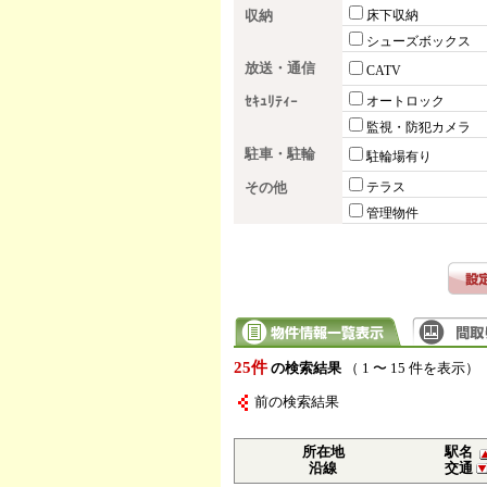
収納
床下収納
シューズボックス
放送・通信
CATV
ｾｷｭﾘﾃｨｰ
オートロック
監視・防犯カメラ
駐車・駐輪
駐輪場有り
その他
テラス
管理物件
25件
の検索結果
（ 1 〜 15 件を表示）
前の検索結果
所在地
駅名
沿線
交通