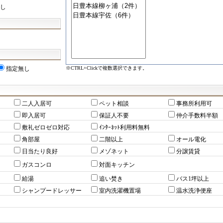
し
※CTRL+Clickで複数選択できます。
指定無し
二人入居可
ペット相談
事務所利用可
即入居可
保証人不要
仲介手数料半額
敷礼ゼロゼロ対応
ｲﾝﾀｰﾈｯﾄ利用料無料
角部屋
二階以上
オール電化
日当たり良好
メゾネット
分譲賃貸
ガスコンロ
対面キッチン
給湯
追い焚き
バス1坪以上
シャンプードレッサー
室内洗濯機置場
温水洗浄便座