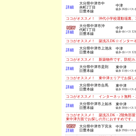
大分県中津市中
中津
詳細
央町2丁目
徒歩 26分/バス-
日豊本線
ココがオススメ！ 沖代小学校運動場裏、3
大分県中津市沖
中津
代町1丁目
詳細
徒歩-分/バス 12
日豊本線
ココがオススメ！ 築浅2LDK☆インタ
大分県中津市上池永
中津
詳細
日豊本線
徒歩-分/バス 12
ココがオススメ！ 新築物件です。防犯カ
大分県中津市是則
東中津
詳細
日豊本線
徒歩 11分/バス-
ココがオススメ！ 東中津エリアでお探しの
大分県中津市合馬
東中津
詳細
日豊本線
徒歩 10分/バス-
ココがオススメ！ インターネット無料・
大分県中津市上如水
東中津
詳細
日豊本線
徒歩 38分/バス 
ココがオススメ！ 築浅2LDK・2階角
東中津方面でお探しの方におすすめです。
大分県中津市下宮永
中津
詳細
日豊本線
徒歩 29分/バス-