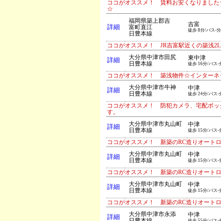
ココがオススメ！ 賃料お安くなりました
☆
福岡県築上郡吉
吉富
詳細
富町直江
徒歩 8分/バス-分
日豊本線
ココがオススメ！ JR吉富駅近くの築浅2
大分県中津市田尻
東中津
詳細
日豊本線
徒歩 16分/バス-
ココがオススメ！ 築浅物件☆インターネ
大分県中津市牛神
中津
詳細
日豊本線
徒歩 24分/バス-
ココがオススメ！ 防犯カメラ、宅配ボッ
す。
大分県中津市丸山町
中津
詳細
日豊本線
徒歩 15分/バス-
ココがオススメ！ 新築のRC造りオート
大分県中津市丸山町
中津
詳細
日豊本線
徒歩 15分/バス-
ココがオススメ！ 新築のRC造りオート
大分県中津市丸山町
中津
詳細
日豊本線
徒歩 15分/バス-
ココがオススメ！ 新築のRC造りオート
大分県中津市永添
中津
詳細
日豊本線
徒歩 55分/バス-