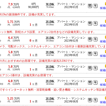
7.9
0円
3LDK
アパート・マンション
万円
90,000円
2022年03月
分
70.43m
-円、 4,500円
2
候補
LDkの築浅物件です。設備が充実してます。
5.75
2LDK
アパート・マンション
万円
1
2023年03月
分
ヶ月
59.58m
-円、 3,000円
2
候補
ーネット無料、防犯カメラ設置、エアコン2台付きなどの設備充実しています。
6.4
2LDK
アパート・マンション
万円
0
ヶ月
2023年02月
分
-円、 3,000円
59.58m
2
候補
メラ、宅配ボックス、システムキッチン、エアコン2台付き☆最新設備充実していま
5.8
2LDK
アパート・マンション
万円
1
ヶ月
2023年06月
分
-円、 3,300円
58.67m
2
候補
方におすすめのお部屋です。設備充実の築浅2LDKIです。
5.8
2LDK
アパート・マンション
万円
1
ヶ月
2022年08月
分
-円、 3,500円
58.64m
2
候補
エアコン2基付き、設備充実のお部屋です。
6.0
2LDK
アパート・マンション
万円
1
ヶ月
2022年03月
10分
-円、 3,500円
58.64m
2
候補
部屋です☆インターネット無料・浴室乾燥機・追い焚き機能・システムキッチン等設備
5.25
2LDK
アパート・マンション
万円
1
ヶ月
2023年08月
分
-円、 3,300円
58.60m
2
候補