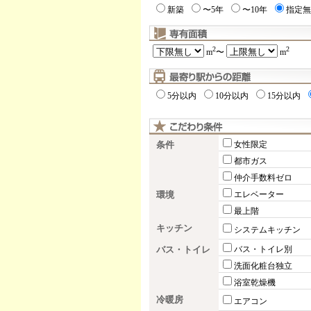
新築
〜5年
〜10年
指定無
2
2
m
〜
m
5分以内
10分以内
15分以内
条件
女性限定
都市ガス
仲介手数料ゼロ
環境
エレベーター
最上階
キッチン
システムキッチン
バス・トイレ
バス・トイレ別
洗面化粧台独立
浴室乾燥機
冷暖房
エアコン