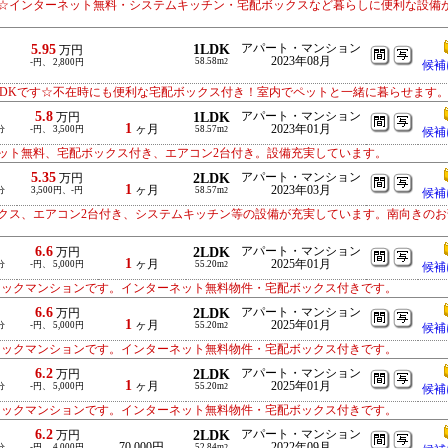
☆インターネット無料・システムキッチン・宅配ボックスなど暮らしに便利な設備
5.95
1LDK
アパート・マンション
万円
2023年08月
58.58m
-円、 2,800円
2
候補
LDKです☆不在時にも便利な宅配ボックス付き！室内でペットと一緒に暮らせます
5.8
1LDK
アパート・マンション
万円
1
ヶ月
2023年01月
分
-円、 3,500円
58.57m
2
候補
ット無料、宅配ボックス付き、エアコン2台付き。設備充実しています。
5.35
2LDK
アパート・マンション
万円
1
ヶ月
2023年03月
分
3,500円、-円
58.57m
2
候補
クス、エアコン2台付き、システムキッチン等の設備が充実しています。南向きのお
6.6
2LDK
アパート・マンション
万円
1
ヶ月
2025年01月
分
-円、 5,000円
55.20m
2
候補
ロックマンションです。インターネット無料物件・宅配ボックス付きです。
6.6
2LDK
アパート・マンション
万円
1
ヶ月
2025年01月
分
-円、 5,000円
55.20m
2
候補
ロックマンションです。インターネット無料物件・宅配ボックス付きです。
6.2
2LDK
アパート・マンション
万円
1
ヶ月
2025年01月
分
-円、 5,000円
55.20m
2
候補
ロックマンションです。インターネット無料物件・宅配ボックス付きです。
6.2
2LDK
アパート・マンション
万円
70,000円
2022年09月
分
-円、 4,000円
52.84m
2