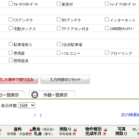
ｳｫｰｸｲﾝｸﾛｰｾﾞｯﾄ
家具付
ｼｭｰｽﾞｲﾝｸﾛｰｾﾞｯﾄ
CSアンテナ
BSアンテナ
インターネット
宅配ボックス
TVドアホン付き
24時間ｾｷｭﾘﾃｨｰ
駐車場有り
2台目駐車場
専用庭
バルコニー
フローリング
照明器具
表示件数
次の検索
1
2
敷金
物件種別
写真
賃料
間取り
（保証金）
問い
礼金
完成年月
間取り
管理費・共益費
（敷引）
専有面積