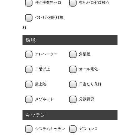
仲介手数料ゼロ
敷礼ゼロゼロ対応
ｲﾝﾀｰﾈｯﾄ利用料無
料
環境
エレベーター
角部屋
二階以上
オール電化
最上階
日当たり良好
メゾネット
分譲賃貸
キッチン
システムキッチン
ガスコンロ