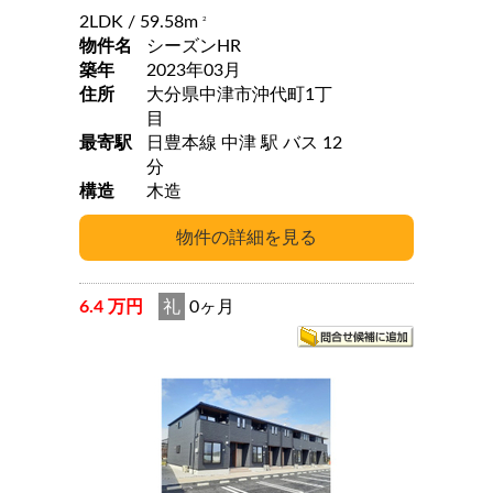
2LDK
/ 59.58m
2
物件名
シーズンHR
築年
2023年03月
住所
大分県中津市沖代町1丁
目
最寄駅
日豊本線 中津 駅 バス 12
分
構造
木造
6.4 万円
礼
0ヶ月