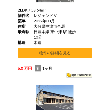
2LDK
/ 58.64m
2
物件名
レジェンドⅤ Ⅰ
築年
2022年08月
住所
大分県中津市合馬
最寄駅
日豊本線 東中津 駅 徒歩
10分
構造
木造
6.0 万円
礼
1ヶ月