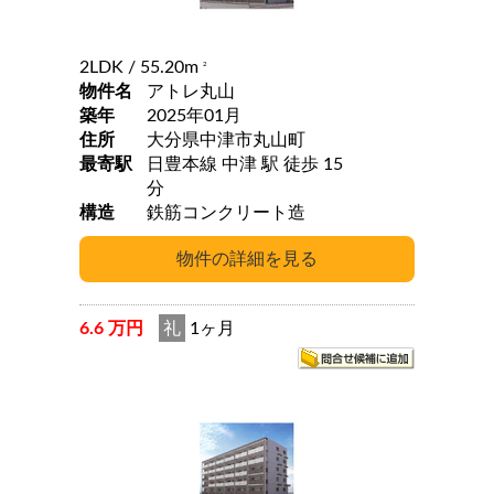
2LDK
/ 55.20m
2
物件名
アトレ丸山
築年
2025年01月
住所
大分県中津市丸山町
最寄駅
日豊本線 中津 駅 徒歩 15
分
構造
鉄筋コンクリート造
6.6 万円
礼
1ヶ月