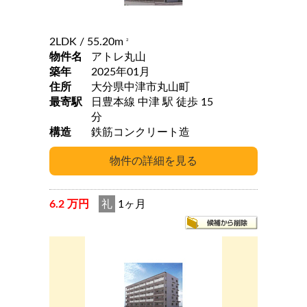
2LDK
/ 55.20m
2
物件名
アトレ丸山
築年
2025年01月
住所
大分県中津市丸山町
最寄駅
日豊本線 中津 駅 徒歩 15
分
構造
鉄筋コンクリート造
6.2 万円
礼
1ヶ月