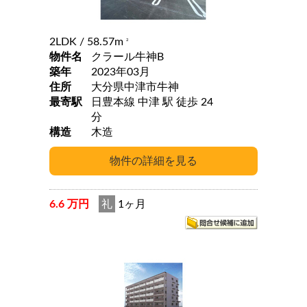
2LDK
/ 58.57m
2
物件名
クラール牛神B
築年
2023年03月
住所
大分県中津市牛神
最寄駅
日豊本線 中津 駅 徒歩 24
分
構造
木造
6.6 万円
礼
1ヶ月