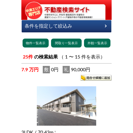
25件
の検索結果
（ 1 〜 15 件を表示）
7.9 万円
敷
0円
礼
90,000円
3LDK
/ 70.43m
2