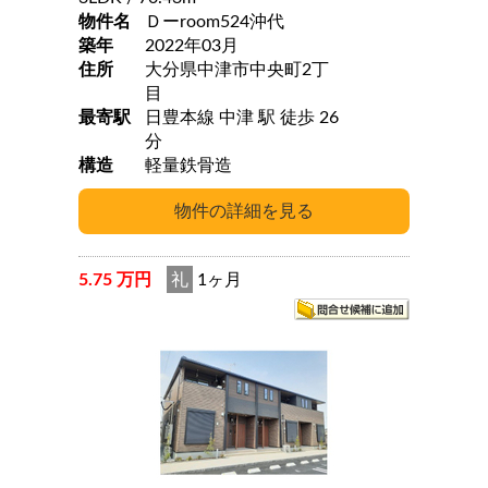
物件名
Ｄーroom524沖代
築年
2022年03月
住所
大分県中津市中央町2丁
目
最寄駅
日豊本線 中津 駅 徒歩 26
分
構造
軽量鉄骨造
5.75 万円
礼
1ヶ月