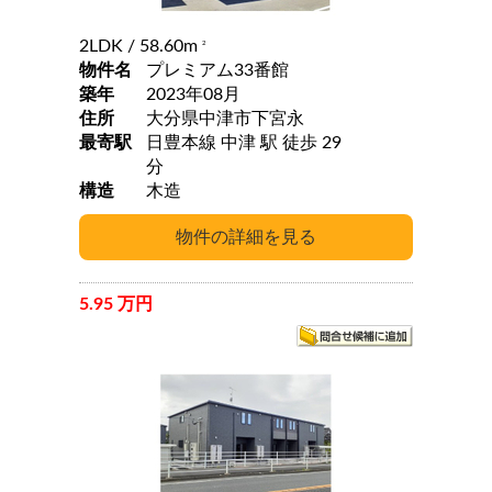
2LDK
/ 58.60m
2
物件名
プレミアム33番館
築年
2023年08月
住所
大分県中津市下宮永
最寄駅
日豊本線 中津 駅 徒歩 29
分
構造
木造
5.95 万円