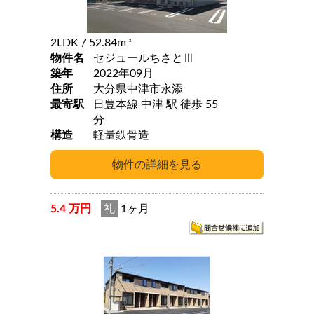
2LDK
/ 52.84m
2
物件名
セジュールちさとⅢ
築年
2022年09月
住所
大分県中津市永添
最寄駅
日豊本線 中津 駅 徒歩 55
分
構造
軽量鉄骨造
5.4 万円
礼
1ヶ月