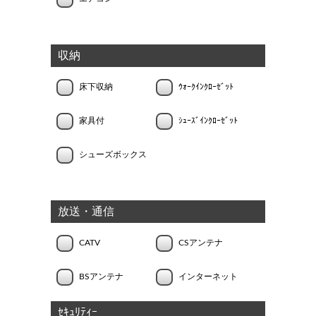
収納
床下収納
ｳｫｰｸｲﾝｸﾛｰｾﾞｯﾄ
家具付
ｼｭｰｽﾞｲﾝｸﾛｰｾﾞｯﾄ
シューズボックス
放送・通信
CATV
CSアンテナ
BSアンテナ
インターネット
ｾｷｭﾘﾃｨｰ