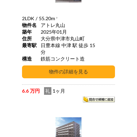
2LDK
/ 55.20m
2
物件名
アトレ丸山
築年
2025年01月
住所
大分県中津市丸山町
最寄駅
日豊本線 中津 駅 徒歩 15
分
構造
鉄筋コンクリート造
6.6 万円
礼
1ヶ月