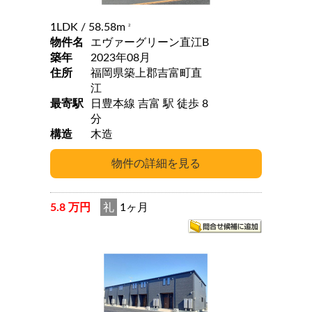
1LDK
/ 58.58m
2
物件名
エヴァーグリーン直江B
築年
2023年08月
住所
福岡県築上郡吉富町直
江
最寄駅
日豊本線 吉富 駅 徒歩 8
分
構造
木造
5.8 万円
礼
1ヶ月