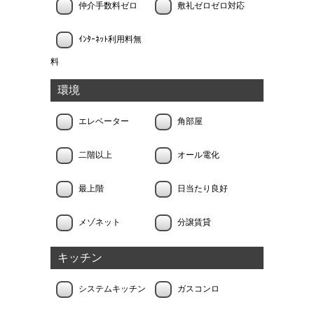
仲介手数料ゼロ
敷礼ゼロゼロ対応
ｲﾝﾀｰﾈｯﾄ利用料無
料
環境
エレベーター
角部屋
二階以上
オール電化
最上階
日当たり良好
メゾネット
分譲賃貸
キッチン
システムキッチン
ガスコンロ