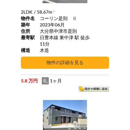
2LDK
/ 58.67m
2
物件名
コーリン是則 Ⅱ
築年
2023年06月
住所
大分県中津市是則
最寄駅
日豊本線 東中津 駅 徒歩
11分
構造
木造
5.8 万円
礼
1ヶ月