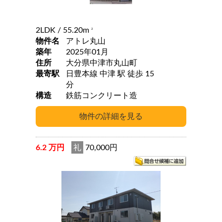
2LDK
/ 55.20m
2
物件名
アトレ丸山
築年
2025年01月
住所
大分県中津市丸山町
最寄駅
日豊本線 中津 駅 徒歩 15
分
構造
鉄筋コンクリート造
6.2 万円
礼
70,000円