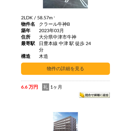
2LDK
/ 58.57m
2
物件名
クラール牛神B
築年
2023年03月
住所
大分県中津市牛神
最寄駅
日豊本線 中津 駅 徒歩 24
分
構造
木造
6.6 万円
礼
1ヶ月