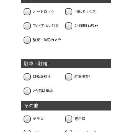
オートロック
宅配ボックス
TVドアホン付き
24時間ｾｷｭﾘﾃｨｰ
監視・防犯カメラ
駐車・駐輪
駐輪場有り
駐車場有り
2台目駐車場
その他
テラス
専用庭