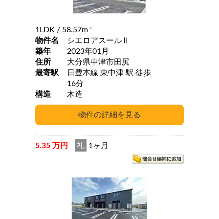
1LDK
/ 58.57m
2
物件名
シエロアスールⅡ
築年
2023年01月
住所
大分県中津市田尻
最寄駅
日豊本線 東中津 駅 徒歩
16分
構造
木造
5.35 万円
礼
1ヶ月