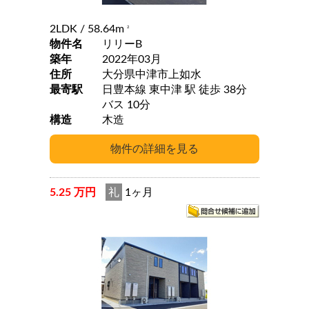
2LDK
/ 58.64m
2
物件名
リリーB
築年
2022年03月
住所
大分県中津市上如水
最寄駅
日豊本線 東中津 駅 徒歩 38分
バス 10分
構造
木造
5.25 万円
礼
1ヶ月