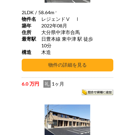
2LDK
/ 58.64m
2
物件名
レジェンドⅤ Ⅰ
築年
2022年08月
住所
大分県中津市合馬
最寄駅
日豊本線 東中津 駅 徒歩
10分
構造
木造
6.0 万円
礼
1ヶ月