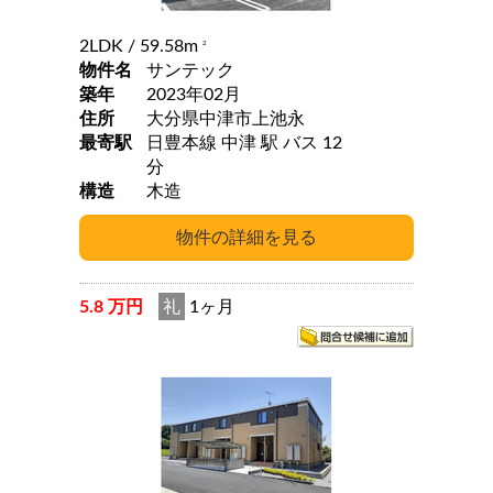
2LDK
/ 59.58m
2
物件名
サンテック
築年
2023年02月
住所
大分県中津市上池永
最寄駅
日豊本線 中津 駅 バス 12
分
構造
木造
5.8 万円
礼
1ヶ月