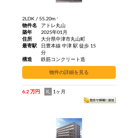
2LDK
/ 55.20m
2
物件名
アトレ丸山
築年
2025年01月
住所
大分県中津市丸山町
最寄駅
日豊本線 中津 駅 徒歩 15
分
構造
鉄筋コンクリート造
6.2 万円
礼
1ヶ月