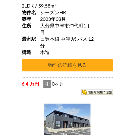
2LDK
/ 59.58m
2
物件名
シーズンHR
築年
2023年03月
住所
大分県中津市沖代町1丁
目
最寄駅
日豊本線 中津 駅 バス 12
分
構造
木造
6.4 万円
礼
0ヶ月