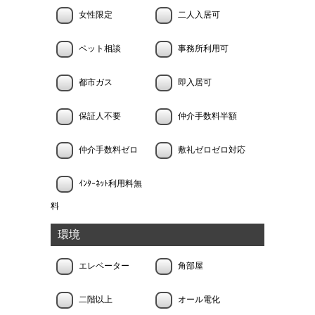
女性限定
二人入居可
ペット相談
事務所利用可
都市ガス
即入居可
保証人不要
仲介手数料半額
仲介手数料ゼロ
敷礼ゼロゼロ対応
ｲﾝﾀｰﾈｯﾄ利用料無
料
環境
エレベーター
角部屋
二階以上
オール電化