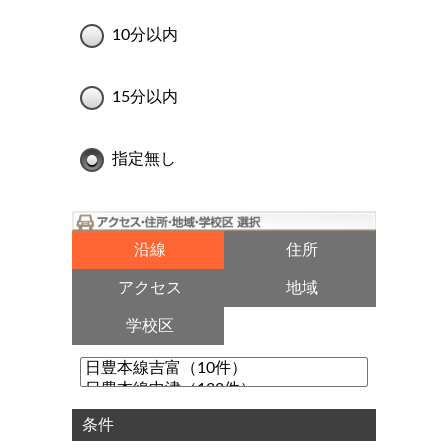
10分以内
15分以内
指定無し
沿線
住所
アクセス
地域
学校区
条件