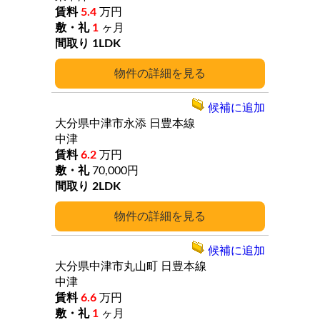
5.4
万円
1
ヶ月
1LDK
詳細
候補に追加
大分県中津市永添
日豊本線
中津
6.2
万円
70,000円
2LDK
詳細
候補に追加
大分県中津市丸山町
日豊本線
中津
6.6
万円
1
ヶ月