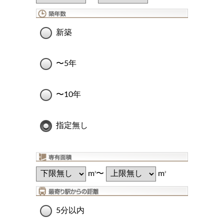
新築
〜5年
〜10年
指定無し
m
〜
m
2
2
5分以内