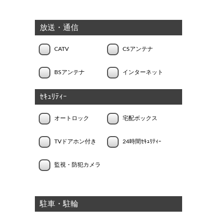
放送・通信
CATV
CSアンテナ
BSアンテナ
インターネット
ｾｷｭﾘﾃｨｰ
オートロック
宅配ボックス
TVドアホン付き
24時間ｾｷｭﾘﾃｨｰ
監視・防犯カメラ
駐車・駐輪