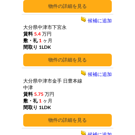
詳細
候補に追加
大分県中津市下宮永
5.4
万円
1
ヶ月
1LDK
詳細
候補に追加
大分県中津市金手
日豊本線
中津
5.75
万円
1
ヶ月
1LDK
詳細
候補に追加