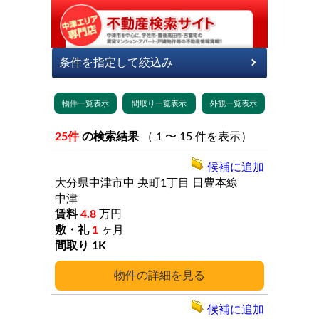
25件
の検索結果
（ 1 〜 15 件を表示）
候補に追加
大分県中津市中
央町1丁目
日豊本線
中津
4.8
万円
1
ヶ月
1K
詳細
候補に追加