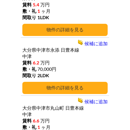
5.4
万円
1
ヶ月
1LDK
詳細
候補に追加
大分県中津市永添
日豊本線
中津
6.2
万円
70,000円
2LDK
詳細
候補に追加
大分県中津市丸山町
日豊本線
中津
6.6
万円
1
ヶ月