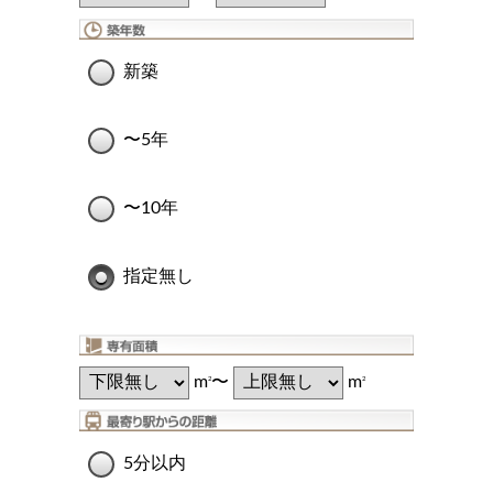
新築
〜5年
〜10年
指定無し
m
〜
m
2
2
5分以内