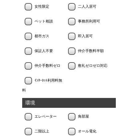
女性限定
二人入居可
ペット相談
事務所利用可
都市ガス
即入居可
保証人不要
仲介手数料半額
仲介手数料ゼロ
敷礼ゼロゼロ対応
ｲﾝﾀｰﾈｯﾄ利用料無
料
環境
エレベーター
角部屋
二階以上
オール電化