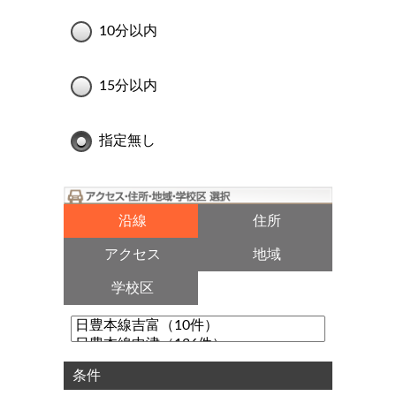
10分以内
15分以内
指定無し
沿線
住所
アクセス
地域
学校区
条件