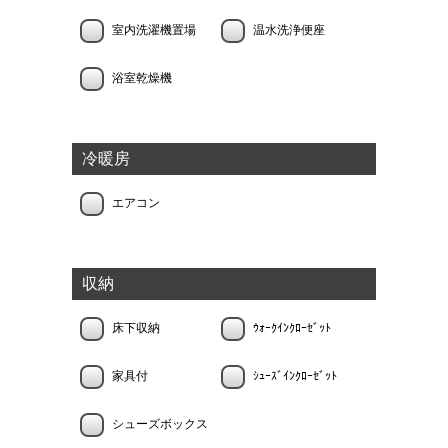
室内洗濯機置場
温水洗浄便座
浴室乾燥機
冷暖房
エアコン
収納
床下収納
ｳｫｰｸｲﾝｸﾛｰｾﾞｯﾄ
家具付
ｼｭｰｽﾞｲﾝｸﾛｰｾﾞｯﾄ
シューズボックス