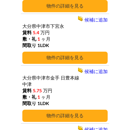
詳細
候補に追加
大分県中津市下宮永
5.4
万円
1
ヶ月
1LDK
詳細
候補に追加
大分県中津市金手
日豊本線
中津
5.75
万円
1
ヶ月
1LDK
詳細
候補に追加