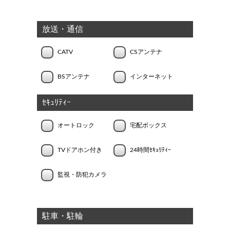
放送・通信
CATV
CSアンテナ
BSアンテナ
インターネット
ｾｷｭﾘﾃｨｰ
オートロック
宅配ボックス
TVドアホン付き
24時間ｾｷｭﾘﾃｨｰ
監視・防犯カメラ
駐車・駐輪