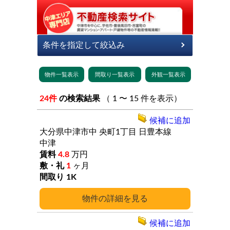
24件
の検索結果
（ 1 〜 15 件を表示）
候補に追加
大分県中津市中
央町1丁目
日豊本線
中津
4.8
万円
1
ヶ月
1K
詳細
候補に追加