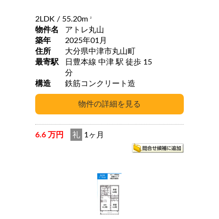
2LDK
/ 55.20m
2
物件名
アトレ丸山
築年
2025年01月
住所
大分県中津市丸山町
最寄駅
日豊本線 中津 駅 徒歩 15
分
構造
鉄筋コンクリート造
6.6 万円
礼
1ヶ月