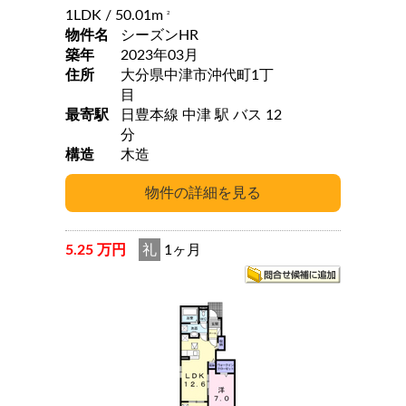
1LDK
/ 50.01m
2
物件名
シーズンHR
築年
2023年03月
住所
大分県中津市沖代町1丁
目
最寄駅
日豊本線 中津 駅 バス 12
分
構造
木造
5.25 万円
礼
1ヶ月