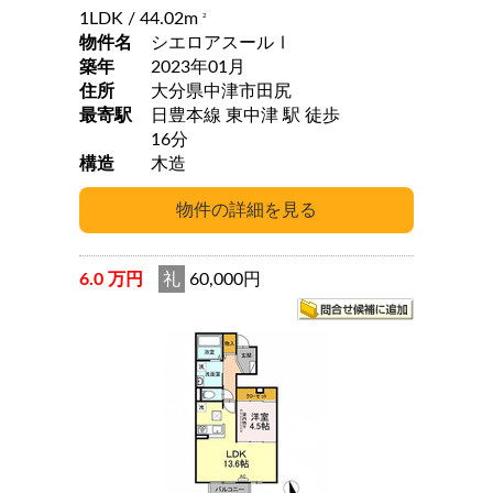
1LDK
/ 44.02m
2
物件名
シエロアスールⅠ
築年
2023年01月
住所
大分県中津市田尻
最寄駅
日豊本線 東中津 駅 徒歩
16分
構造
木造
6.0 万円
礼
60,000円