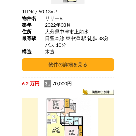
1LDK
/ 50.13m
2
物件名
リリーB
築年
2022年03月
住所
大分県中津市上如水
最寄駅
日豊本線 東中津 駅 徒歩 38分
バス 10分
構造
木造
6.2 万円
礼
70,000円