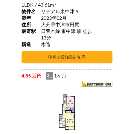
1LDK
/ 43.61m
2
物件名
リデアル東中津Ａ
築年
2023年02月
住所
大分県中津市田尻
最寄駅
日豊本線 東中津 駅 徒歩
13分
構造
木造
4.85 万円
礼
1ヶ月