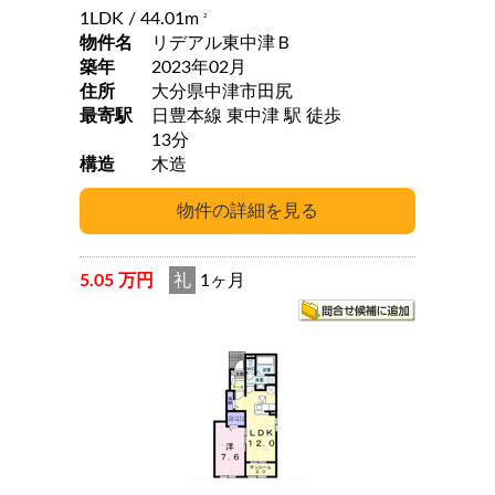
1LDK
/ 44.01m
2
物件名
リデアル東中津Ｂ
築年
2023年02月
住所
大分県中津市田尻
最寄駅
日豊本線 東中津 駅 徒歩
13分
構造
木造
5.05 万円
礼
1ヶ月