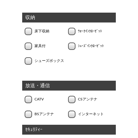
収納
床下収納
ｳｫｰｸｲﾝｸﾛｰｾﾞｯﾄ
家具付
ｼｭｰｽﾞｲﾝｸﾛｰｾﾞｯﾄ
シューズボックス
放送・通信
CATV
CSアンテナ
BSアンテナ
インターネット
ｾｷｭﾘﾃｨｰ