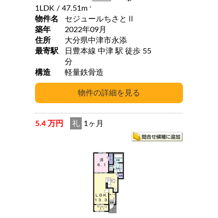
1LDK
/ 47.51m
2
物件名
セジュールちさとⅡ
築年
2022年09月
住所
大分県中津市永添
最寄駅
日豊本線 中津 駅 徒歩 55
分
構造
軽量鉄骨造
5.4 万円
礼
1ヶ月