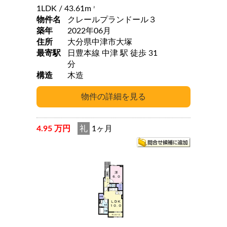
1LDK
/ 43.61m
2
物件名
クレールプランドール３
築年
2022年06月
住所
大分県中津市大塚
最寄駅
日豊本線 中津 駅 徒歩 31
分
構造
木造
4.95 万円
礼
1ヶ月