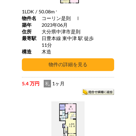
1LDK
/ 50.08m
2
物件名
コーリン是則 Ⅰ
築年
2023年06月
住所
大分県中津市是則
最寄駅
日豊本線 東中津 駅 徒歩
11分
構造
木造
5.4 万円
礼
1ヶ月