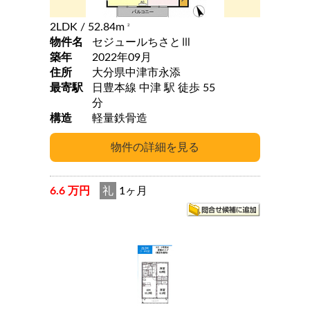
2LDK
/ 52.84m
2
物件名
セジュールちさとⅢ
築年
2022年09月
住所
大分県中津市永添
最寄駅
日豊本線 中津 駅 徒歩 55
分
構造
軽量鉄骨造
6.6 万円
礼
1ヶ月