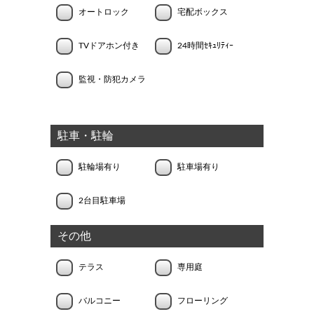
オートロック
宅配ボックス
TVドアホン付き
24時間ｾｷｭﾘﾃｨｰ
監視・防犯カメラ
駐車・駐輪
駐輪場有り
駐車場有り
2台目駐車場
その他
テラス
専用庭
バルコニー
フローリング