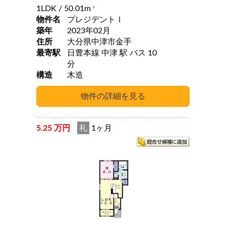
1LDK
/ 50.01m
2
物件名
プレジデントⅠ
築年
2023年02月
住所
大分県中津市金手
最寄駅
日豊本線 中津 駅 バス 10
分
構造
木造
5.25 万円
礼
1ヶ月