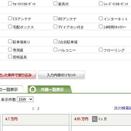
ｳｫｰｸｲﾝｸﾛｰｾﾞｯﾄ
家具付
ｼｭｰｽﾞｲﾝｸﾛｰｾﾞｯﾄ
CSアンテナ
BSアンテナ
インターネット
宅配ボックス
TVドアホン付き
24時間ｾｷｭﾘﾃｨｰ
駐車場有り
2台目駐車場
専用庭
バルコニー
フローリング
照明器具
表示件数
次の検索
1
2
4.7 万円
4.95 万円
礼
1ヶ月