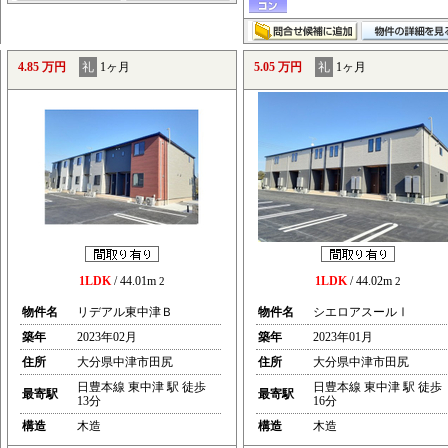
4.85 万円
礼
1ヶ月
5.05 万円
礼
1ヶ月
1LDK
/ 44.01m
1LDK
/ 44.02m
2
2
物件名
リデアル東中津Ｂ
物件名
シエロアスールⅠ
築年
2023年02月
築年
2023年01月
住所
大分県中津市田尻
住所
大分県中津市田尻
日豊本線 東中津 駅 徒歩
日豊本線 東中津 駅 徒歩
最寄駅
最寄駅
13分
16分
構造
木造
構造
木造