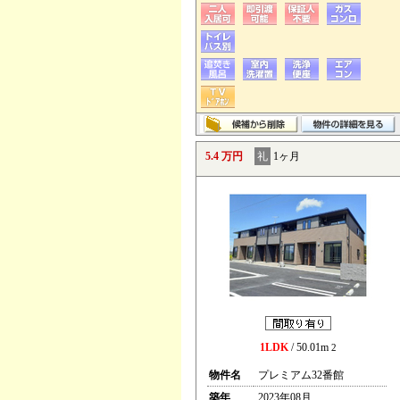
5.4 万円
礼
1ヶ月
1LDK
/ 50.01m
2
物件名
プレミアム32番館
築年
2023年08月