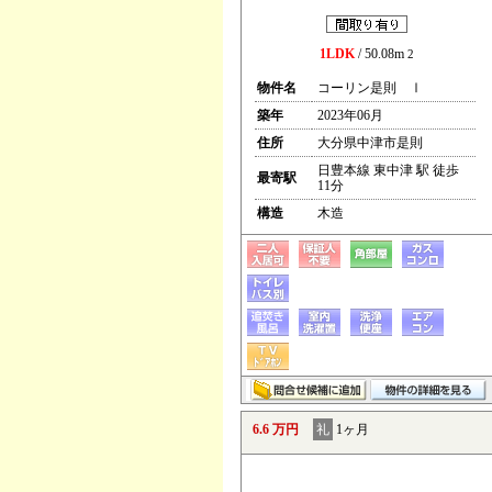
1LDK
/ 50.08m
2
物件名
コーリン是則 Ⅰ
築年
2023年06月
住所
大分県中津市是則
日豊本線 東中津 駅 徒歩
最寄駅
11分
構造
木造
6.6 万円
礼
1ヶ月