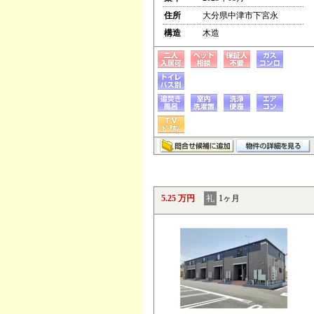
住所
大分県中津市下宮永
構造
木造
5.25 万円
礼
1ヶ月