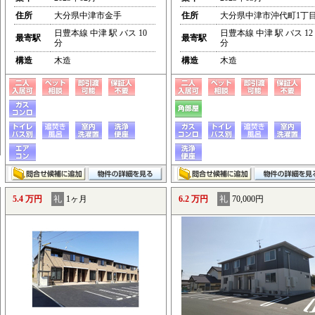
住所
大分県中津市金手
住所
大分県中津市沖代町1丁
日豊本線 中津 駅 バス 10
日豊本線 中津 駅 バス 12
最寄駅
最寄駅
分
分
構造
木造
構造
木造
5.4 万円
礼
1ヶ月
6.2 万円
礼
70,000円