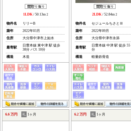
1LDK
/ 50.13m
2LDK
/ 52.84m
2
2
物件名
リリーB
物件名
セジュールちさとⅢ
築年
2022年03月
築年
2022年09月
住所
大分県中津市上如水
住所
大分県中津市永添
日豊本線 東中津 駅 徒歩
日豊本線 中津 駅 徒歩 55
最寄駅
最寄駅
38分 バス 10分
分
構造
木造
構造
軽量鉄骨造
6.6 万円
礼
1ヶ月
6.2 万円
礼
1ヶ月