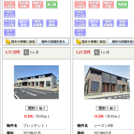
5.75 万円
礼
1ヶ月
5.25 万円
礼
1ヶ月
1LDK
/ 50.01m
1LDK
/ 50.01m
2
2
物件名
プレジデントⅠ
物件名
シーズンHR
築年
2023年02月
築年
2023年03月