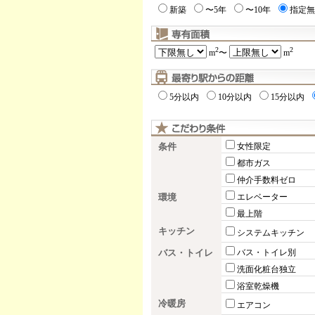
新築
〜5年
〜10年
指定無
2
2
m
〜
m
5分以内
10分以内
15分以内
条件
女性限定
都市ガス
仲介手数料ゼロ
環境
エレベーター
最上階
キッチン
システムキッチン
バス・トイレ
バス・トイレ別
洗面化粧台独立
浴室乾燥機
冷暖房
エアコン