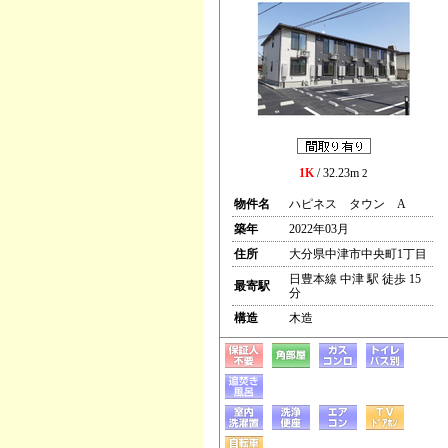
1K
/ 32.23m
2
物件名
ハピネス タウン A
築年
2022年03月
住所
大分県中津市中央町1丁目
日豊本線 中津 駅 徒歩 15
最寄駅
分
構造
木造