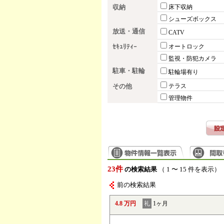
収納
床下収納
シューズボックス
放送・通信
CATV
ｾｷｭﾘﾃｨｰ
オートロック
監視・防犯カメラ
駐車・駐輪
駐輪場有り
その他
テラス
管理物件
23件
の検索結果
（ 1 〜 15 件を表示）
前の検索結果
4.8 万円
礼
1ヶ月