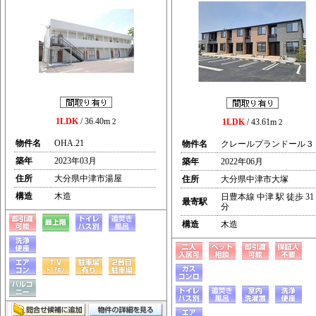
1LDK
/ 36.40m
2
1LDK
/ 43.61m
2
物件名
OHA.21
物件名
クレールプランドール３
築年
2023年03月
築年
2022年06月
住所
大分県中津市湯屋
住所
大分県中津市大塚
構造
木造
日豊本線 中津 駅 徒歩 31
最寄駅
分
構造
木造