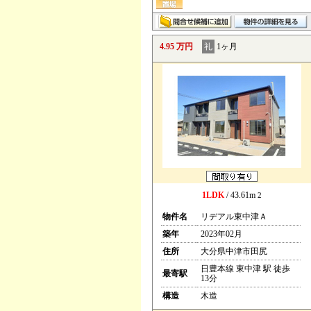
4.95 万円
礼
1ヶ月
1LDK
/ 43.61m
2
物件名
リデアル東中津Ａ
築年
2023年02月
住所
大分県中津市田尻
日豊本線 東中津 駅 徒歩
最寄駅
13分
構造
木造