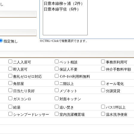
し
※CTRL+Clickで複数選択できます。
指定無し
二人入居可
ペット相談
事務所利用可
即入居可
保証人不要
仲介手数料半額
敷礼ゼロゼロ対応
ｲﾝﾀｰﾈｯﾄ利用料無料
角部屋
二階以上
オール電化
日当たり良好
メゾネット
分譲賃貸
ガスコンロ
対面キッチン
給湯
追い焚き
バス1坪以上
シャンプードレッサー
室内洗濯機置場
温水洗浄便座