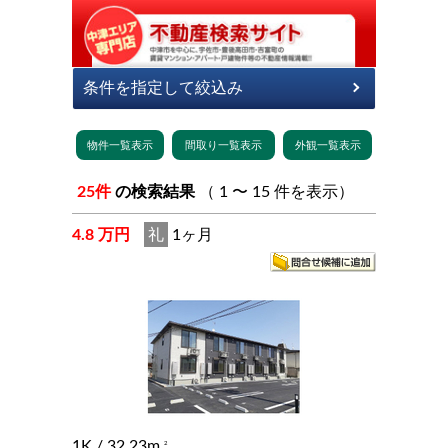
25件
の検索結果
（ 1 〜 15 件を表示）
4.8 万円
礼
1ヶ月
1K
/ 32.23m
2