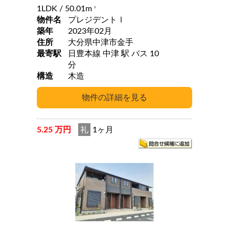
1LDK
/ 50.01m
2
物件名
プレジデントⅠ
築年
2023年02月
住所
大分県中津市金手
最寄駅
日豊本線 中津 駅 バス 10
分
構造
木造
5.25 万円
礼
1ヶ月