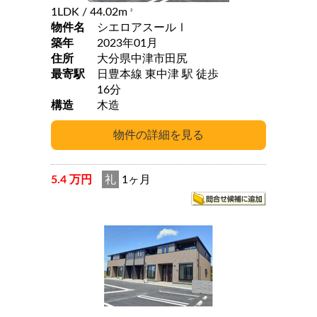
1LDK
/ 44.02m
2
物件名
シエロアスールⅠ
築年
2023年01月
住所
大分県中津市田尻
最寄駅
日豊本線 東中津 駅 徒歩
16分
構造
木造
5.4 万円
礼
1ヶ月