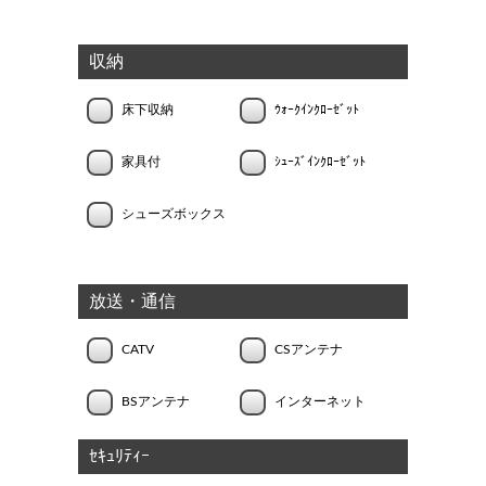
収納
床下収納
ｳｫｰｸｲﾝｸﾛｰｾﾞｯﾄ
家具付
ｼｭｰｽﾞｲﾝｸﾛｰｾﾞｯﾄ
シューズボックス
放送・通信
CATV
CSアンテナ
BSアンテナ
インターネット
ｾｷｭﾘﾃｨｰ