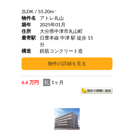
2LDK
/ 55.20m
2
物件名
アトレ丸山
築年
2025年01月
住所
大分県中津市丸山町
最寄駅
日豊本線 中津 駅 徒歩 15
分
構造
鉄筋コンクリート造
6.6 万円
礼
1ヶ月