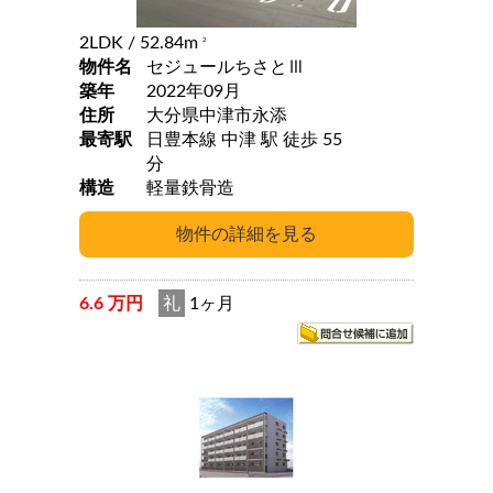
2LDK
/ 52.84m
2
物件名
セジュールちさとⅢ
築年
2022年09月
住所
大分県中津市永添
最寄駅
日豊本線 中津 駅 徒歩 55
分
構造
軽量鉄骨造
6.6 万円
礼
1ヶ月