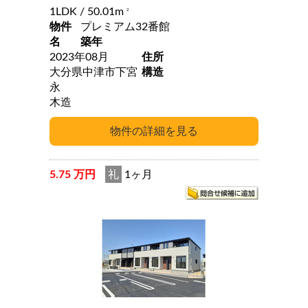
1LDK
/ 50.01m
2
物件
プレミアム32番館
名
築年
2023年08月
住所
大分県中津市下宮
構造
永
木造
5.75 万円
礼
1ヶ月