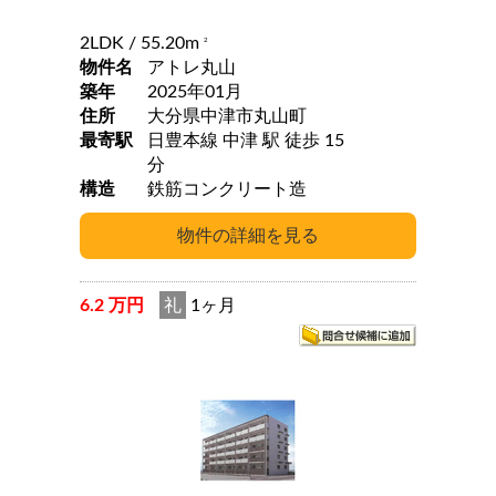
2LDK
/ 55.20m
2
物件名
アトレ丸山
築年
2025年01月
住所
大分県中津市丸山町
最寄駅
日豊本線 中津 駅 徒歩 15
分
構造
鉄筋コンクリート造
6.2 万円
礼
1ヶ月