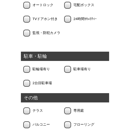
オートロック
宅配ボックス
TVドアホン付き
24時間ｾｷｭﾘﾃｨｰ
監視・防犯カメラ
駐車・駐輪
駐輪場有り
駐車場有り
2台目駐車場
その他
テラス
専用庭
バルコニー
フローリング