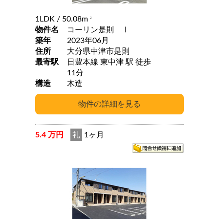
1LDK
/ 50.08m
2
物件名
コーリン是則 Ⅰ
築年
2023年06月
住所
大分県中津市是則
最寄駅
日豊本線 東中津 駅 徒歩
11分
構造
木造
5.4 万円
礼
1ヶ月