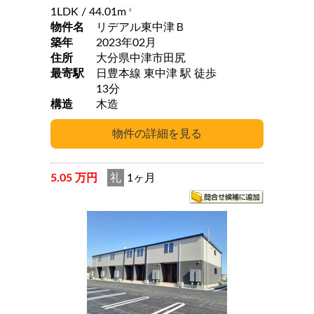
1LDK
/ 44.01m
2
物件名
リデアル東中津Ｂ
築年
2023年02月
住所
大分県中津市田尻
最寄駅
日豊本線 東中津 駅 徒歩
13分
構造
木造
5.05 万円
礼
1ヶ月