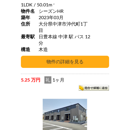
1LDK
/ 50.01m
2
物件名
シーズンHR
築年
2023年03月
住所
大分県中津市沖代町1丁
目
最寄駅
日豊本線 中津 駅 バス 12
分
構造
木造
5.25 万円
礼
1ヶ月