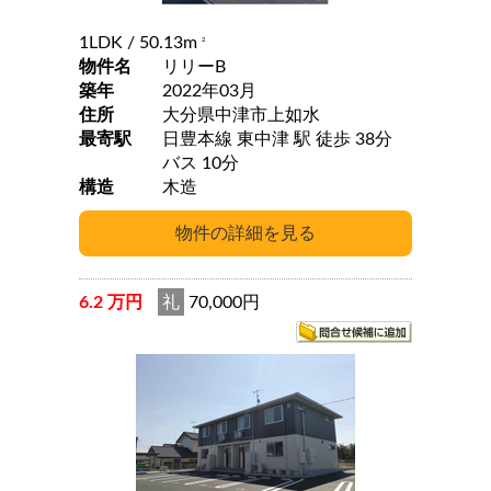
1LDK
/ 50.13m
2
物件名
リリーB
築年
2022年03月
住所
大分県中津市上如水
最寄駅
日豊本線 東中津 駅 徒歩 38分
バス 10分
構造
木造
6.2 万円
礼
70,000円