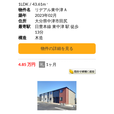
1LDK
/ 43.61m
2
物件名
リデアル東中津Ａ
築年
2023年02月
住所
大分県中津市田尻
最寄駅
日豊本線 東中津 駅 徒歩
13分
構造
木造
4.85 万円
礼
1ヶ月