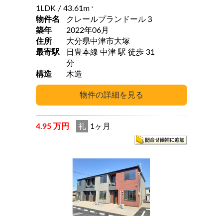
1LDK
/ 43.61m
2
物件名
クレールプランドール３
築年
2022年06月
住所
大分県中津市大塚
最寄駅
日豊本線 中津 駅 徒歩 31
分
構造
木造
4.95 万円
礼
1ヶ月