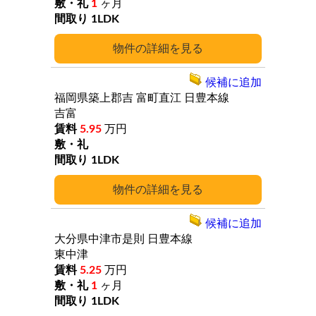
1
ヶ月
1LDK
詳細
候補に追加
福岡県築上郡吉
富町直江
日豊本線
吉富
5.95
万円
1LDK
詳細
候補に追加
大分県中津市是則
日豊本線
東中津
5.25
万円
1
ヶ月
1LDK