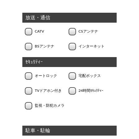
放送・通信
CATV
CSアンテナ
BSアンテナ
インターネット
ｾｷｭﾘﾃｨｰ
オートロック
宅配ボックス
TVドアホン付き
24時間ｾｷｭﾘﾃｨｰ
監視・防犯カメラ
駐車・駐輪