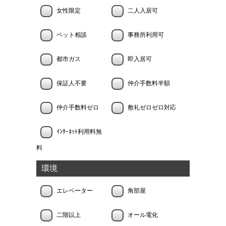
女性限定
二人入居可
ペット相談
事務所利用可
都市ガス
即入居可
保証人不要
仲介手数料半額
仲介手数料ゼロ
敷礼ゼロゼロ対応
ｲﾝﾀｰﾈｯﾄ利用料無
料
環境
エレベーター
角部屋
二階以上
オール電化