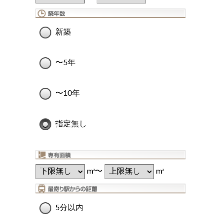
新築
〜5年
〜10年
指定無し
m
〜
m
2
2
5分以内