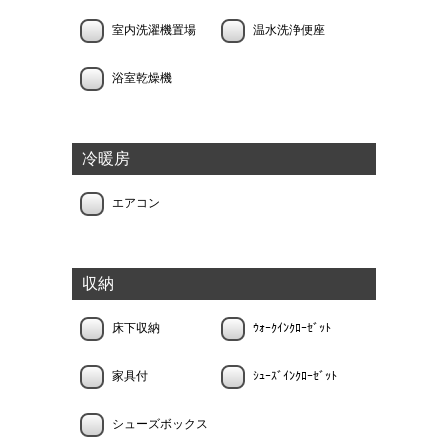
室内洗濯機置場
温水洗浄便座
浴室乾燥機
冷暖房
エアコン
収納
床下収納
ｳｫｰｸｲﾝｸﾛｰｾﾞｯﾄ
家具付
ｼｭｰｽﾞｲﾝｸﾛｰｾﾞｯﾄ
シューズボックス