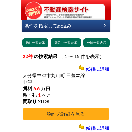
23件
の検索結果
（ 1 〜 15 件を表示）
候補に追加
大分県中津市丸山町
日豊本線
中津
6.6
万円
1
ヶ月
2LDK
詳細
候補に追加