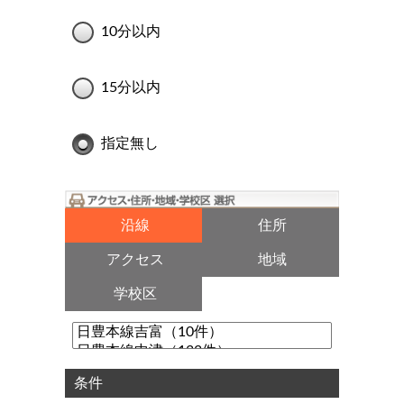
10分以内
15分以内
指定無し
沿線
住所
アクセス
地域
学校区
条件