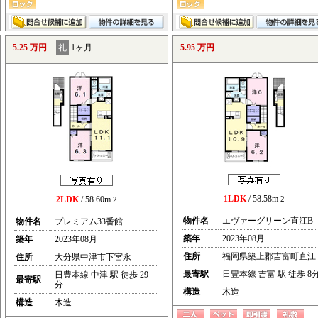
5.25 万円
礼
1ヶ月
5.95 万円
1LDK
/ 58.58m
2LDK
/ 58.60m
2
2
物件名
エヴァーグリーン直江B
物件名
プレミアム33番館
築年
2023年08月
築年
2023年08月
住所
福岡県築上郡吉富町直江
住所
大分県中津市下宮永
最寄駅
日豊本線 吉富 駅 徒歩 8
日豊本線 中津 駅 徒歩 29
最寄駅
分
構造
木造
構造
木造