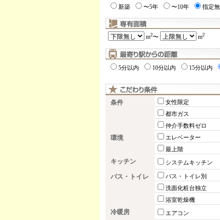
新築
〜5年
〜10年
指定無
2
2
m
〜
m
5分以内
10分以内
15分以内
条件
女性限定
都市ガス
仲介手数料ゼロ
環境
エレベーター
最上階
キッチン
システムキッチン
バス・トイレ
バス・トイレ別
洗面化粧台独立
浴室乾燥機
冷暖房
エアコン