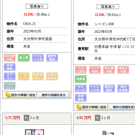
1LDK
/ 36.40m
2
1LDK
/ 50.01m
2
物件名
OHA.21
物件名
シーズンHR
築年
2023年03月
築年
2023年03月
住所
大分県中津市湯屋
住所
大分県中津市沖代町1丁
構造
木造
日豊本線 中津 駅 バス 12
最寄駅
分
構造
木造
5.75 万円
礼
1ヶ月
4.95 万円
礼
1ヶ月