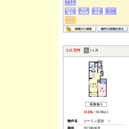
5.25 万円
礼
1ヶ月
1LDK
/ 50.08m
2
物件名
コーリン是則 Ⅰ
築年
2023年06月