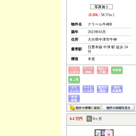
2LDK
/ 58.57m
2
物件名
クラール牛神B
築年
2023年03月
住所
大分県中津市牛神
日豊本線 中津 駅 徒歩 24
最寄駅
分
構造
木造
6.4 万円
礼
0ヶ月