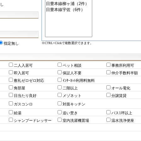
し
※CTRL+Clickで複数選択できます。
指定無し
二人入居可
ペット相談
事務所利用可
即入居可
保証人不要
仲介手数料半額
敷礼ゼロゼロ対応
ｲﾝﾀｰﾈｯﾄ利用料無料
角部屋
二階以上
オール電化
日当たり良好
メゾネット
分譲賃貸
ガスコンロ
対面キッチン
給湯
追い焚き
バス1坪以上
シャンプードレッサー
室内洗濯機置場
温水洗浄便座