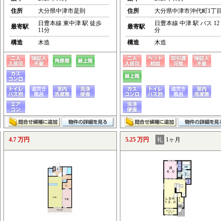
住所
大分県中津市是則
住所
大分県中津市沖代町1丁
日豊本線 東中津 駅 徒歩
日豊本線 中津 駅 バス 12
最寄駅
最寄駅
11分
分
構造
木造
構造
木造
4.7 万円
5.25 万円
礼
1ヶ月