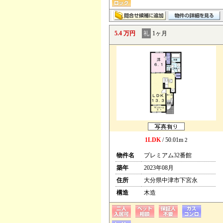
5.4 万円
礼
1ヶ月
1LDK
/ 50.01m
2
物件名
プレミアム32番館
築年
2023年08月
住所
大分県中津市下宮永
構造
木造