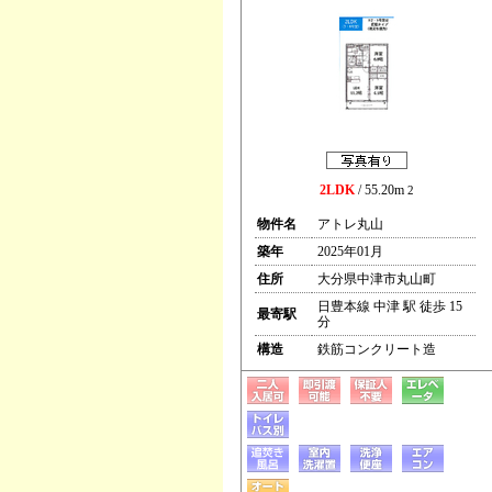
2LDK
/ 55.20m
2
物件名
アトレ丸山
築年
2025年01月
住所
大分県中津市丸山町
日豊本線 中津 駅 徒歩 15
最寄駅
分
構造
鉄筋コンクリート造