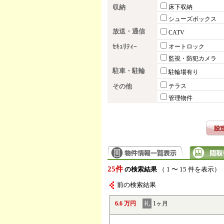
収納
床下収納
シューズボックス
放送・通信
CATV
ｾｷｭﾘﾃｨｰ
オートロック
監視・防犯カメラ
駐車・駐輪
駐輪場有り
その他
テラス
管理物件
25件
の検索結果
（ 1 〜 15 件を表示）
前の検索結果
6.6 万円
礼
1ヶ月