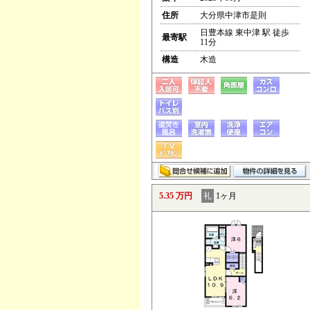
住所
大分県中津市是則
日豊本線 東中津 駅 徒歩
最寄駅
11分
構造
木造
5.35 万円
礼
1ヶ月