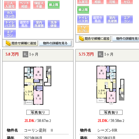
5.8 万円
礼
1ヶ月
5.75 万円
礼
1ヶ月
2LDK
/ 58.67m
2LDK
/ 59.58m
2
2
物件名
コーリン是則 Ⅱ
物件名
シーズンHR
築年
2023年06月
築年
2023年03月