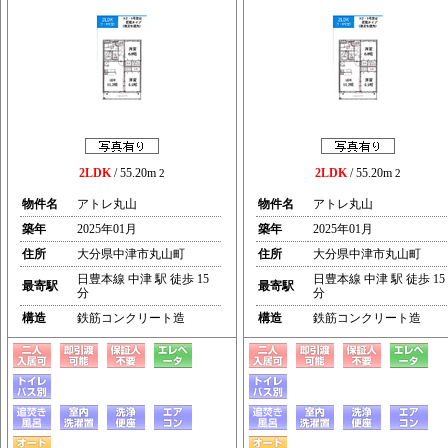
2LDK
/ 55.20m
2LDK
/ 55.20m
2
2
物件名
アトレ丸山
物件名
アトレ丸山
築年
2025年01月
築年
2025年01月
住所
大分県中津市丸山町
住所
大分県中津市丸山町
日豊本線 中津 駅 徒歩 15
日豊本線 中津 駅 徒歩 15
最寄駅
最寄駅
分
分
構造
鉄筋コンクリート造
構造
鉄筋コンクリート造