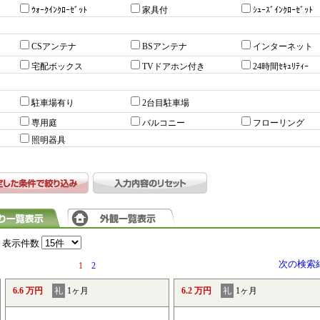
ｳｫｰｸｲﾝｸﾛｰｾﾞｯﾄ
家具付
ｼｭｰｽﾞｲﾝｸﾛｰｾﾞｯﾄ
CSアンテナ
BSアンテナ
インターネット
宅配ボックス
TVドアホン付き
24時間ｾｷｭﾘﾃｨｰ
駐車場有り
2台目駐車場
専用庭
バルコニー
フローリング
照明器具
表示件数
次の検索
1
2
6.6 万円
礼
1ヶ月
6.2 万円
礼
1ヶ月