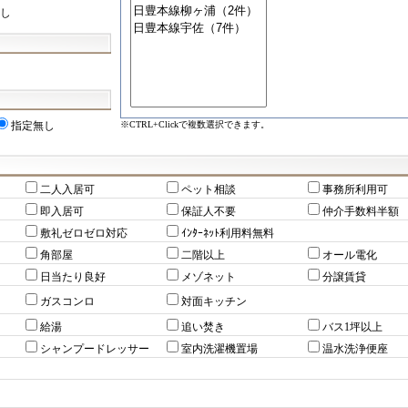
し
※CTRL+Clickで複数選択できます。
指定無し
二人入居可
ペット相談
事務所利用可
即入居可
保証人不要
仲介手数料半額
敷礼ゼロゼロ対応
ｲﾝﾀｰﾈｯﾄ利用料無料
角部屋
二階以上
オール電化
日当たり良好
メゾネット
分譲賃貸
ガスコンロ
対面キッチン
給湯
追い焚き
バス1坪以上
シャンプードレッサー
室内洗濯機置場
温水洗浄便座