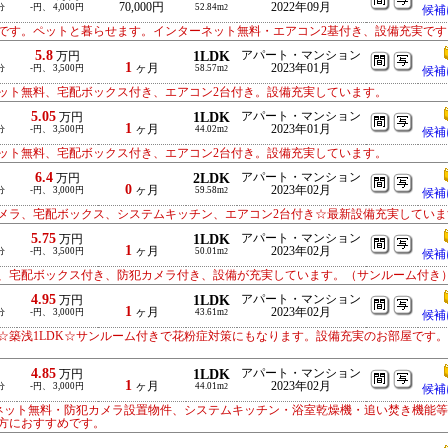
70,000円
2022年09月
分
-円、 4,000円
52.84m
2
候補
です。ペットと暮らせます。インターネット無料・エアコン2基付き、設備充実です
5.8
1LDK
アパート・マンション
万円
1
ヶ月
2023年01月
分
-円、 3,500円
58.57m
2
候補
ット無料、宅配ボックス付き、エアコン2台付き。設備充実しています。
5.05
1LDK
アパート・マンション
万円
1
ヶ月
2023年01月
分
-円、 3,500円
44.02m
2
候補
ット無料、宅配ボックス付き、エアコン2台付き。設備充実しています。
6.4
2LDK
アパート・マンション
万円
0
ヶ月
2023年02月
分
-円、 3,000円
59.58m
2
候補
メラ、宅配ボックス、システムキッチン、エアコン2台付き☆最新設備充実していま
5.75
1LDK
アパート・マンション
万円
1
ヶ月
2023年02月
分
-円、 3,500円
50.01m
2
候補
、宅配ボックス付き、防犯カメラ付き、設備が充実しています。（サンルーム付き
4.95
1LDK
アパート・マンション
万円
1
ヶ月
2023年02月
分
-円、 3,000円
43.61m
2
候補
☆築浅1LDK☆サンルーム付きで花粉症対策にもなります。設備充実のお部屋です
4.85
1LDK
アパート・マンション
万円
1
ヶ月
2023年02月
分
-円、 3,000円
44.01m
2
候補
ーネット無料・防犯カメラ設置物件、システムキッチン・浴室乾燥機・追い焚き機能
方におすすめです。