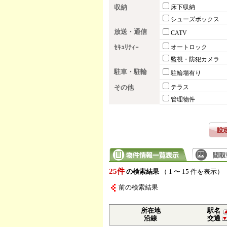
収納
床下収納
シューズボックス
放送・通信
CATV
ｾｷｭﾘﾃｨｰ
オートロック
監視・防犯カメラ
駐車・駐輪
駐輪場有り
その他
テラス
管理物件
25件
の検索結果
（ 1 〜 15 件を表示）
前の検索結果
所在地
駅名
沿線
交通