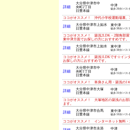
大分県中津市中
中津
詳細
央町2丁目
徒歩 26分/バス-
日豊本線
ココがオススメ！ 沖代小学校運動場裏、3
大分県中津市上如水
東中津
詳細
日豊本線
徒歩 38分/バス 
ココがオススメ！ 築浅2LDK・2階角
東中津方面でお探しの方におすすめです。
大分県中津市上如水
東中津
詳細
日豊本線
徒歩 38分/バス 
ココがオススメ！ 築浅1LDKです☆イ
お探しの方におすすめです。
大分県中津市中
中津
詳細
央町1丁目
徒歩 15分/バス-
日豊本線
ココがオススメ！ 単身さん用・築浅の1Ｋ
大分県中津市大塚
中津
詳細
日豊本線
徒歩 31分/バス-
ココがオススメ！ 大塚地区の築浅のお部
ます。
大分県中津市合馬
東中津
詳細
日豊本線
徒歩 10分/バス-
ココがオススメ！ インターネット無料・
大分県中津市永添
中津