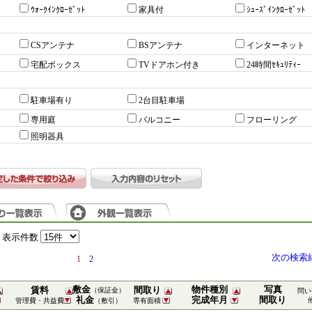
ｳｫｰｸｲﾝｸﾛｰｾﾞｯﾄ
家具付
ｼｭｰｽﾞｲﾝｸﾛｰｾﾞｯﾄ
CSアンテナ
BSアンテナ
インターネット
宅配ボックス
TVドアホン付き
24時間ｾｷｭﾘﾃｨｰ
駐車場有り
2台目駐車場
専用庭
バルコニー
フローリング
照明器具
表示件数
次の検索
1
2
敷金
物件種別
写真
賃料
間取り
（保証金）
問い
礼金
完成年月
間取り
管理費・共益費
（敷引）
専有面積