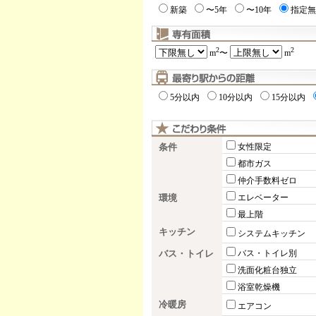
新築
〜5年
〜10年
指定無
2
2
m
〜
m
5分以内
10分以内
15分以内
条件
女性限定
都市ガス
仲介手数料ゼロ
環境
エレベーター
最上階
キッチン
システムキッチン
バス・トイレ
バス・トイレ別
洗面化粧台独立
浴室乾燥機
冷暖房
エアコン