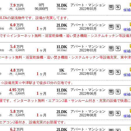
7.9
0円
3LDK
アパート・マンション
万円
90,000円
2022年03月
分
70.43m
-円、 4,500円
2
候補
LDkの築浅物件です。設備が充実してます。
6.0
2LDK
アパート・マンション
万円
1
ヶ月
2022年03月
10分
-円、 3,500円
58.64m
2
候補
部屋です☆インターネット無料・浴室乾燥機・追い焚き機能・システムキッチン等設備
5.4
1LDK
アパート・マンション
万円
1
ヶ月
2022年03月
10分
-円、 3,500円
50.13m
2
候補
ンターネット無料・浴室乾燥機・追い焚き機能・システムキッチン等設備充実。東中
4.8
1K
アパート・マンション
万円
1
2022年03月
分
ヶ月
32.23m
-円、 2,300円
2
候補
☆設備充実☆中津駅まで徒歩15分の立地です。
4.95
1LDK
アパート・マンション
万円
1
ヶ月
2022年06月
分
-円、 2,900円
43.61m
2
候補
屋です。インターネット無料・エアコン2基・サンルーム付き・充実の設備で快適に
5.8
2LDK
アパート・マンション
万円
1
ヶ月
2022年08月
分
-円、 3,500円
58.64m
2
候補
エアコン2基付き、設備充実のお部屋です。
6.2
2LDK
アパート・マンション
万円