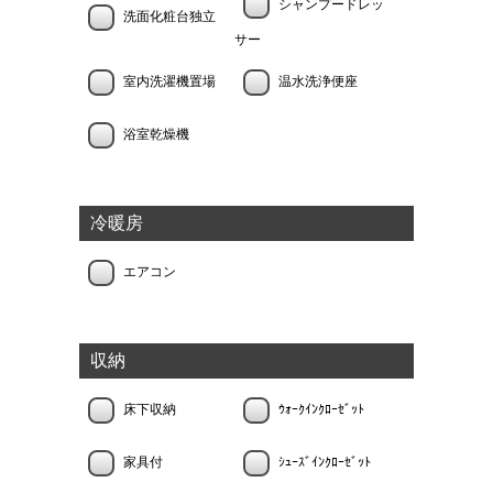
シャンプードレッ
洗面化粧台独立
サー
室内洗濯機置場
温水洗浄便座
浴室乾燥機
冷暖房
エアコン
収納
床下収納
ｳｫｰｸｲﾝｸﾛｰｾﾞｯﾄ
家具付
ｼｭｰｽﾞｲﾝｸﾛｰｾﾞｯﾄ