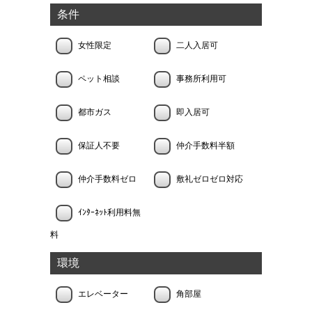
条件
女性限定
二人入居可
ペット相談
事務所利用可
都市ガス
即入居可
保証人不要
仲介手数料半額
仲介手数料ゼロ
敷礼ゼロゼロ対応
ｲﾝﾀｰﾈｯﾄ利用料無
料
環境
エレベーター
角部屋