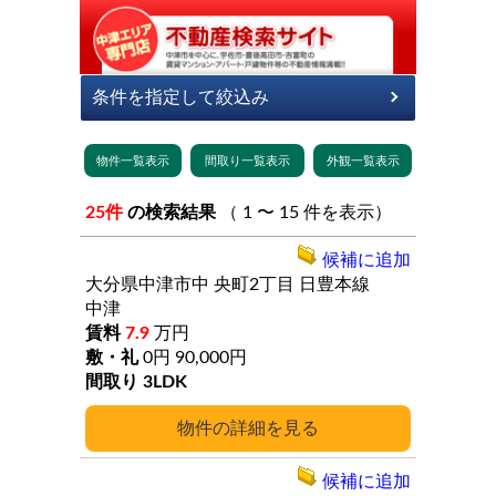
25件
の検索結果
（ 1 〜 15 件を表示）
候補に追加
大分県中津市中
央町2丁目
日豊本線
中津
7.9
万円
0円
90,000円
3LDK
詳細
候補に追加