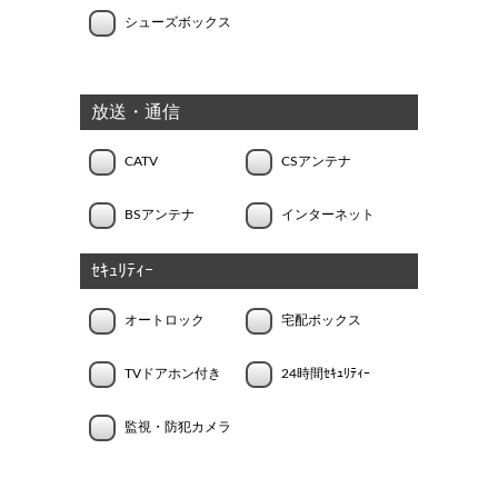
シューズボックス
放送・通信
CATV
CSアンテナ
BSアンテナ
インターネット
ｾｷｭﾘﾃｨｰ
オートロック
宅配ボックス
TVドアホン付き
24時間ｾｷｭﾘﾃｨｰ
監視・防犯カメラ