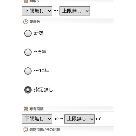
〜
新築
〜5年
〜10年
指定無し
m
〜
m
2
2