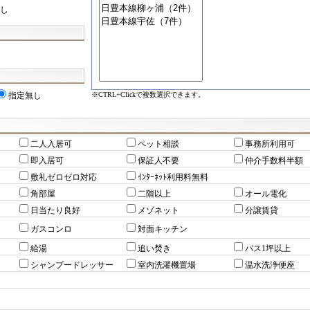
し
※CTRL+Clickで複数選択できます。
指定無し
二人入居可
ペット相談
事務所利用可
即入居可
保証人不要
仲介手数料半額
敷礼ゼロゼロ対応
ｲﾝﾀｰﾈｯﾄ利用料無料
角部屋
二階以上
オール電化
日当たり良好
メゾネット
分譲賃貸
ガスコンロ
対面キッチン
給湯
追い焚き
バス1坪以上
シャンプードレッサー
室内洗濯機置場
温水洗浄便座