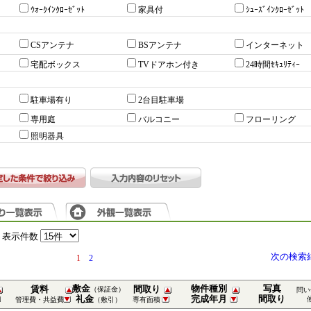
ｳｫｰｸｲﾝｸﾛｰｾﾞｯﾄ
家具付
ｼｭｰｽﾞｲﾝｸﾛｰｾﾞｯﾄ
CSアンテナ
BSアンテナ
インターネット
宅配ボックス
TVドアホン付き
24時間ｾｷｭﾘﾃｨｰ
駐車場有り
2台目駐車場
専用庭
バルコニー
フローリング
照明器具
表示件数
次の検索
1
2
敷金
物件種別
写真
賃料
間取り
（保証金）
問い
礼金
完成年月
間取り
管理費・共益費
（敷引）
専有面積