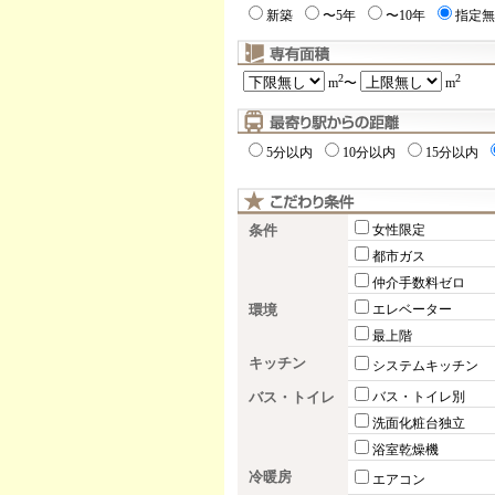
新築
〜5年
〜10年
指定無
2
2
m
〜
m
5分以内
10分以内
15分以内
条件
女性限定
都市ガス
仲介手数料ゼロ
環境
エレベーター
最上階
キッチン
システムキッチン
バス・トイレ
バス・トイレ別
洗面化粧台独立
浴室乾燥機
冷暖房
エアコン