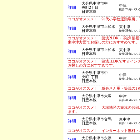
大分県中津市中
中津
詳細
央町2丁目
徒歩 26分/バス-
日豊本線
ココがオススメ！ 沖代小学校運動場裏、3
大分県中津市上如水
東中津
詳細
日豊本線
徒歩 38分/バス 
ココがオススメ！ 築浅2LDK・2階角
東中津方面でお探しの方におすすめです。
大分県中津市上如水
東中津
詳細
日豊本線
徒歩 38分/バス 
ココがオススメ！ 築浅1LDKです☆イ
お探しの方におすすめです。
大分県中津市中
中津
詳細
央町1丁目
徒歩 15分/バス-
日豊本線
ココがオススメ！ 単身さん用・築浅の1Ｋ
大分県中津市大塚
中津
詳細
日豊本線
徒歩 31分/バス-
ココがオススメ！ 大塚地区の築浅のお部
ます。
大分県中津市合馬
東中津
詳細
日豊本線
徒歩 10分/バス-
ココがオススメ！ インターネット無料・
大分県中津市永添
中津