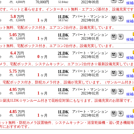
70,000円
2022年09月
分
-円、 4,000円
52.84m
2
候補
です。ペットと暮らせます。インターネット無料・エアコン2基付き、設備充実です
5.8
1LDK
アパート・マンション
万円
1
ヶ月
2023年01月
分
-円、 3,500円
58.57m
2
候補
ット無料、宅配ボックス付き、エアコン2台付き。設備充実しています。
5.05
1LDK
アパート・マンション
万円
1
ヶ月
2023年01月
分
-円、 3,500円
44.02m
2
候補
ット無料、宅配ボックス付き、エアコン2台付き。設備充実しています。
6.4
2LDK
アパート・マンション
万円
0
ヶ月
2023年02月
分
-円、 3,000円
59.58m
2
候補
メラ、宅配ボックス、システムキッチン、エアコン2台付き☆最新設備充実していま
5.75
1LDK
アパート・マンション
万円
1
ヶ月
2023年02月
分
-円、 3,500円
50.01m
2
候補
、宅配ボックス付き、防犯カメラ付き、設備が充実しています。（サンルーム付き
4.95
1LDK
アパート・マンション
万円
1
ヶ月
2023年02月
分
-円、 3,000円
43.61m
2
候補
☆築浅1LDK☆サンルーム付きで花粉症対策にもなります。設備充実のお部屋です
4.85
1LDK
アパート・マンション
万円
1
ヶ月
2023年02月
分
-円、 3,000円
44.01m
2
候補
ーネット無料・防犯カメラ設置物件、システムキッチン・浴室乾燥機・追い焚き機能
方におすすめです。