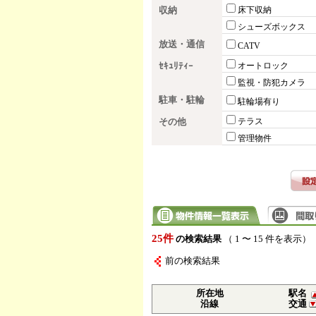
収納
床下収納
シューズボックス
放送・通信
CATV
ｾｷｭﾘﾃｨｰ
オートロック
監視・防犯カメラ
駐車・駐輪
駐輪場有り
その他
テラス
管理物件
25件
の検索結果
（ 1 〜 15 件を表示）
前の検索結果
所在地
駅名
沿線
交通