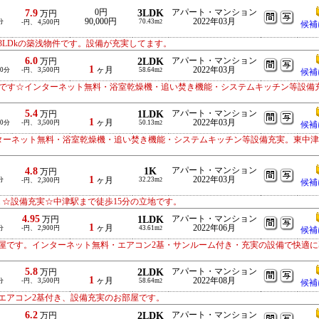
7.9
0円
3LDK
アパート・マンション
万円
90,000円
2022年03月
分
70.43m
-円、 4,500円
2
候補
LDkの築浅物件です。設備が充実してます。
6.0
2LDK
アパート・マンション
万円
1
ヶ月
2022年03月
10分
-円、 3,500円
58.64m
2
候補
部屋です☆インターネット無料・浴室乾燥機・追い焚き機能・システムキッチン等設備
5.4
1LDK
アパート・マンション
万円
1
ヶ月
2022年03月
10分
-円、 3,500円
50.13m
2
候補
ンターネット無料・浴室乾燥機・追い焚き機能・システムキッチン等設備充実。東中
4.8
1K
アパート・マンション
万円
1
2022年03月
分
ヶ月
32.23m
-円、 2,300円
2
候補
☆設備充実☆中津駅まで徒歩15分の立地です。
4.95
1LDK
アパート・マンション
万円
1
ヶ月
2022年06月
分
-円、 2,900円
43.61m
2
候補
屋です。インターネット無料・エアコン2基・サンルーム付き・充実の設備で快適に
5.8
2LDK
アパート・マンション
万円
1
ヶ月
2022年08月
分
-円、 3,500円
58.64m
2
候補
エアコン2基付き、設備充実のお部屋です。
6.2
2LDK
アパート・マンション
万円