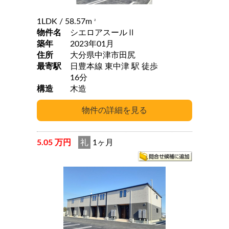
1LDK
/ 58.57m
2
物件名
シエロアスールⅡ
築年
2023年01月
住所
大分県中津市田尻
最寄駅
日豊本線 東中津 駅 徒歩
16分
構造
木造
5.05 万円
礼
1ヶ月