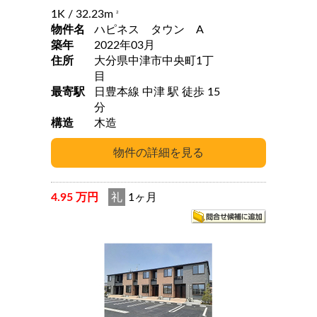
1K
/ 32.23m
2
物件名
ハピネス タウン A
築年
2022年03月
住所
大分県中津市中央町1丁
目
最寄駅
日豊本線 中津 駅 徒歩 15
分
構造
木造
4.95 万円
礼
1ヶ月