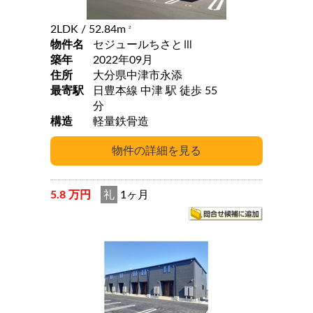
2LDK
/ 52.84m
2
物件名
セジュールちさとⅢ
築年
2022年09月
住所
大分県中津市永添
最寄駅
日豊本線 中津 駅 徒歩 55
分
構造
軽量鉄骨造
5.8 万円
礼
1ヶ月