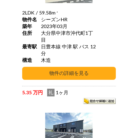
2LDK
/ 59.58m
2
物件名
シーズンHR
築年
2023年03月
住所
大分県中津市沖代町1丁
目
最寄駅
日豊本線 中津 駅 バス 12
分
構造
木造
5.35 万円
礼
1ヶ月