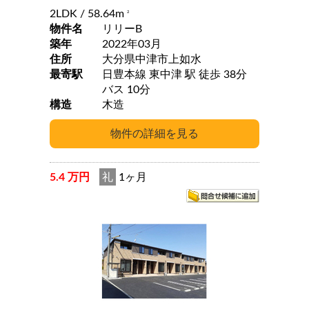
2LDK
/ 58.64m
2
物件名
リリーB
築年
2022年03月
住所
大分県中津市上如水
最寄駅
日豊本線 東中津 駅 徒歩 38分
バス 10分
構造
木造
5.4 万円
礼
1ヶ月