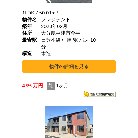
1LDK
/ 50.01m
2
物件名
プレジデントⅠ
築年
2023年02月
住所
大分県中津市金手
最寄駅
日豊本線 中津 駅 バス 10
分
構造
木造
4.95 万円
礼
1ヶ月