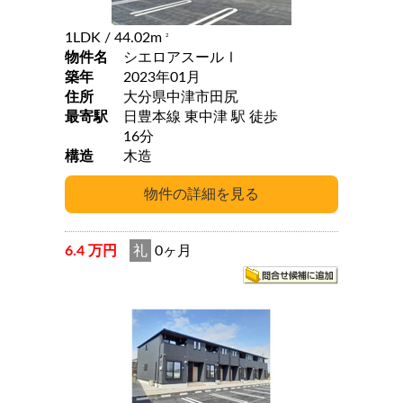
1LDK
/ 44.02m
2
物件名
シエロアスールⅠ
築年
2023年01月
住所
大分県中津市田尻
最寄駅
日豊本線 東中津 駅 徒歩
16分
構造
木造
6.4 万円
礼
0ヶ月