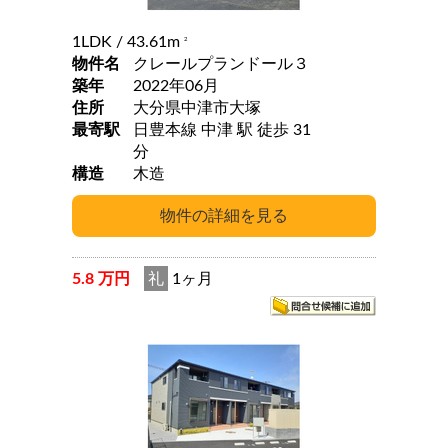
1LDK
/ 43.61m
2
物件名
クレールプランドール３
築年
2022年06月
住所
大分県中津市大塚
最寄駅
日豊本線 中津 駅 徒歩 31
分
構造
木造
5.8 万円
礼
1ヶ月