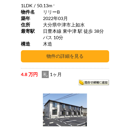
1LDK
/ 50.13m
2
物件名
リリーB
築年
2022年03月
住所
大分県中津市上如水
最寄駅
日豊本線 東中津 駅 徒歩 38分
バス 10分
構造
木造
4.8 万円
礼
1ヶ月