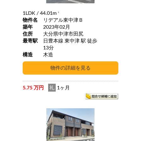
1LDK
/ 44.01m
2
物件名
リデアル東中津Ｂ
築年
2023年02月
住所
大分県中津市田尻
最寄駅
日豊本線 東中津 駅 徒歩
13分
構造
木造
5.75 万円
礼
1ヶ月