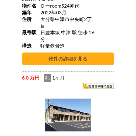
物件名
Ｄーroom524沖代
築年
2022年03月
住所
大分県中津市中央町2丁
目
最寄駅
日豊本線 中津 駅 徒歩 26
分
構造
軽量鉄骨造
6.0 万円
礼
1ヶ月