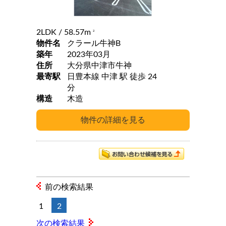
2LDK
/ 58.57m
2
物件名
クラール牛神B
築年
2023年03月
住所
大分県中津市牛神
最寄駅
日豊本線 中津 駅 徒歩 24
分
構造
木造
前の検索結果
1
2
次の検索結果