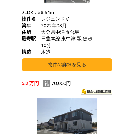
2LDK
/ 58.64m
2
物件名
レジェンドⅤ Ⅰ
築年
2022年08月
住所
大分県中津市合馬
最寄駅
日豊本線 東中津 駅 徒歩
10分
構造
木造
6.2 万円
礼
70,000円