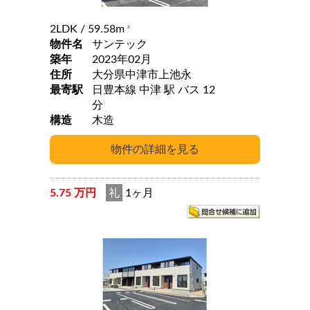
2LDK
/ 59.58m
2
物件名
サンテック
築年
2023年02月
住所
大分県中津市上池永
最寄駅
日豊本線 中津 駅 バス 12
分
構造
木造
5.75 万円
礼
1ヶ月