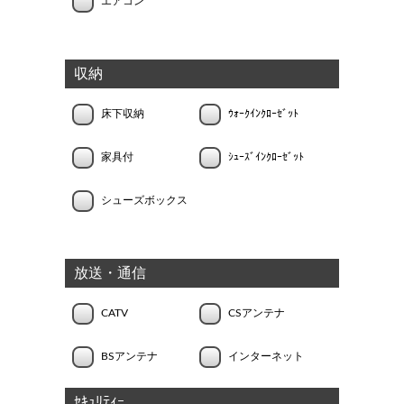
エアコン
収納
床下収納
ｳｫｰｸｲﾝｸﾛｰｾﾞｯﾄ
家具付
ｼｭｰｽﾞｲﾝｸﾛｰｾﾞｯﾄ
シューズボックス
放送・通信
CATV
CSアンテナ
BSアンテナ
インターネット
ｾｷｭﾘﾃｨｰ