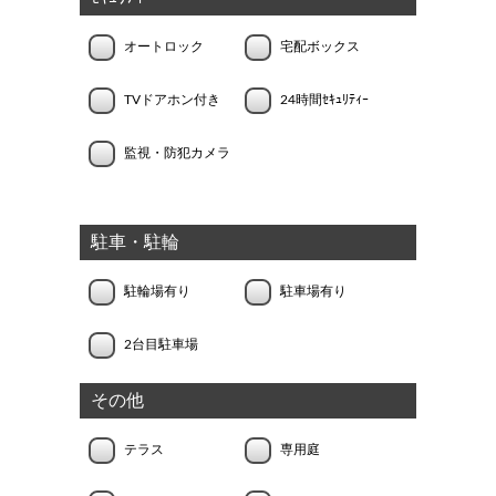
オートロック
宅配ボックス
TVドアホン付き
24時間ｾｷｭﾘﾃｨｰ
監視・防犯カメラ
駐車・駐輪
駐輪場有り
駐車場有り
2台目駐車場
その他
テラス
専用庭