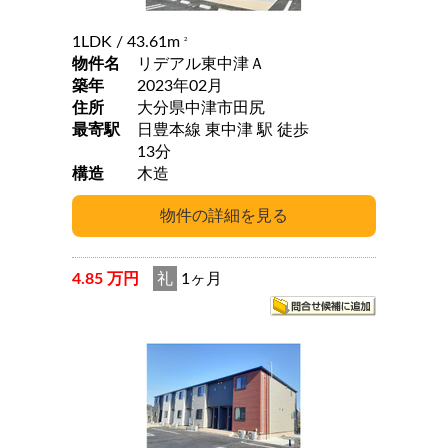
1LDK
/ 43.61m
2
物件名
リデアル東中津Ａ
築年
2023年02月
住所
大分県中津市田尻
最寄駅
日豊本線 東中津 駅 徒歩
13分
構造
木造
4.85 万円
礼
1ヶ月