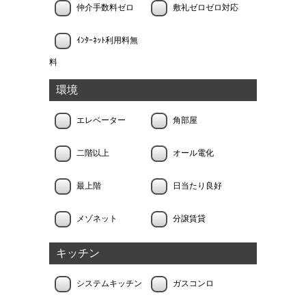
仲介手数料ゼロ
敷礼ゼロゼロ対応
ｲﾝﾀｰﾈｯﾄ利用料無
料
環境
エレベーター
角部屋
二階以上
オール電化
最上階
日当たり良好
メゾネット
分譲賃貸
キッチン
システムキッチン
ガスコンロ