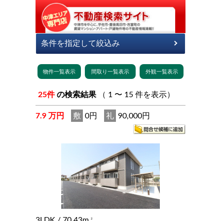
25件
の検索結果
（ 1 〜 15 件を表示）
7.9 万円
敷
0円
礼
90,000円
3LDK
/ 70.43m
2