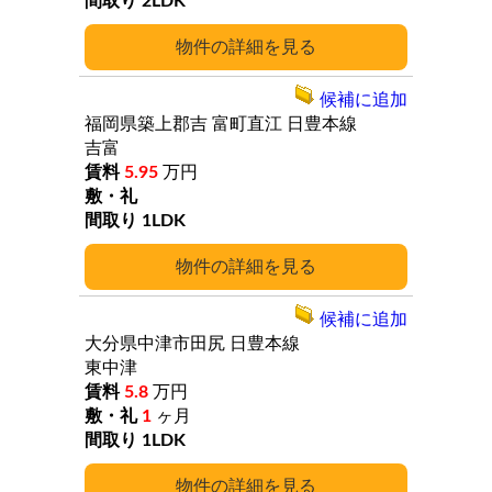
2LDK
詳細
候補に追加
福岡県築上郡吉
富町直江
日豊本線
吉富
5.95
万円
1LDK
詳細
候補に追加
大分県中津市田尻
日豊本線
東中津
5.8
万円
1
ヶ月
1LDK
詳細