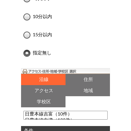
10分以内
15分以内
指定無し
沿線
住所
アクセス
地域
学校区
条件