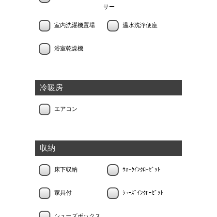
サー
室内洗濯機置場
温水洗浄便座
浴室乾燥機
冷暖房
エアコン
収納
床下収納
ｳｫｰｸｲﾝｸﾛｰｾﾞｯﾄ
家具付
ｼｭｰｽﾞｲﾝｸﾛｰｾﾞｯﾄ
シューズボックス