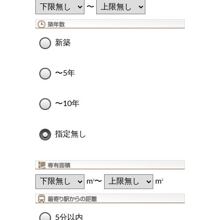
〜
新築
〜5年
〜10年
指定無し
m
〜
m
2
2
5分以内