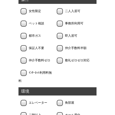
女性限定
二人入居可
ペット相談
事務所利用可
都市ガス
即入居可
保証人不要
仲介手数料半額
仲介手数料ゼロ
敷礼ゼロゼロ対応
ｲﾝﾀｰﾈｯﾄ利用料無
料
環境
エレベーター
角部屋
二階以上
オール電化