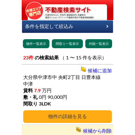
23件
の検索結果
（ 1 〜 15 件を表示）
候補に追加
大分県中津市中
央町2丁目
日豊本線
中津
7.9
万円
0円
90,000円
3LDK
詳細
候補から削除