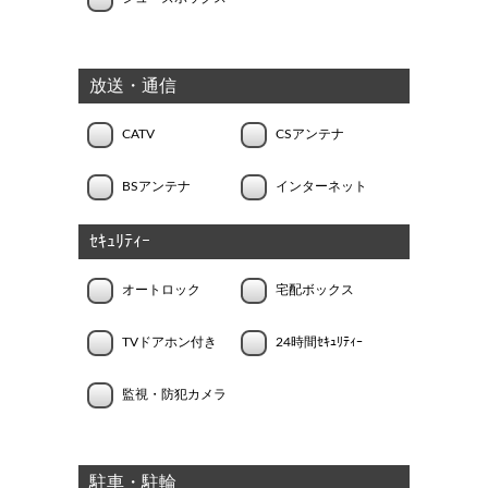
放送・通信
CATV
CSアンテナ
BSアンテナ
インターネット
ｾｷｭﾘﾃｨｰ
オートロック
宅配ボックス
TVドアホン付き
24時間ｾｷｭﾘﾃｨｰ
監視・防犯カメラ
駐車・駐輪