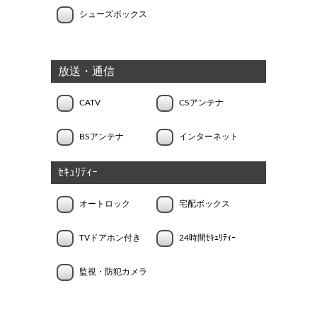
シューズボックス
放送・通信
CATV
CSアンテナ
BSアンテナ
インターネット
ｾｷｭﾘﾃｨｰ
オートロック
宅配ボックス
TVドアホン付き
24時間ｾｷｭﾘﾃｨｰ
監視・防犯カメラ