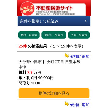
25件
の検索結果
（ 1 〜 15 件を表示）
候補に追加
大分県中津市中
央町2丁目
日豊本線
中津
7.9
万円
0円
90,000円
3LDK
詳細
候補に追加