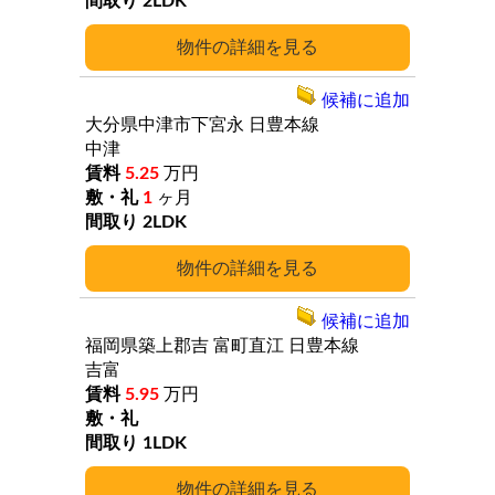
2LDK
詳細
候補に追加
大分県中津市下宮永
日豊本線
中津
5.25
万円
1
ヶ月
2LDK
詳細
候補に追加
福岡県築上郡吉
富町直江
日豊本線
吉富
5.95
万円
1LDK
詳細