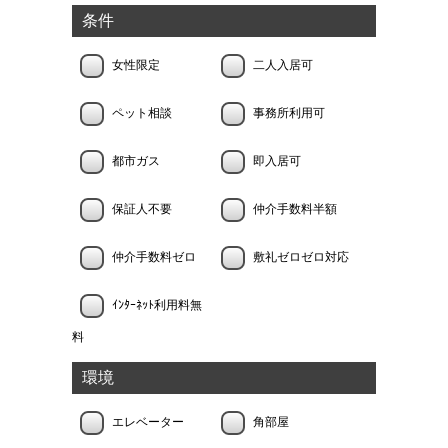
条件
女性限定
二人入居可
ペット相談
事務所利用可
都市ガス
即入居可
保証人不要
仲介手数料半額
仲介手数料ゼロ
敷礼ゼロゼロ対応
ｲﾝﾀｰﾈｯﾄ利用料無
料
環境
エレベーター
角部屋