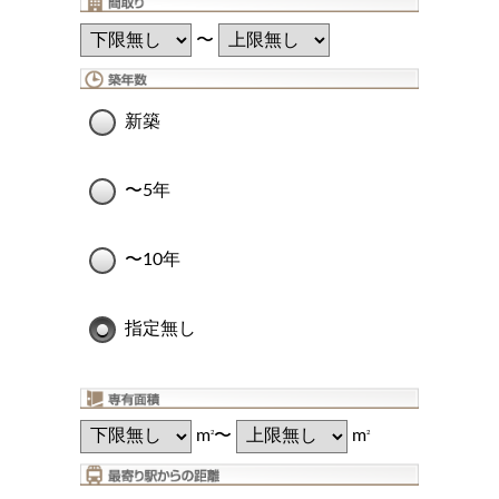
〜
新築
〜5年
〜10年
指定無し
m
〜
m
2
2