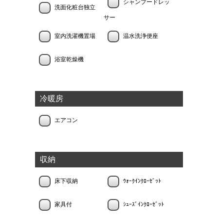
シャンプードレッ
洗面化粧台独立
サー
室内洗濯機置場
温水洗浄便座
浴室乾燥機
冷暖房
エアコン
収納
床下収納
ｳｫｰｸｲﾝｸﾛｰｾﾞｯﾄ
家具付
ｼｭｰｽﾞｲﾝｸﾛｰｾﾞｯﾄ