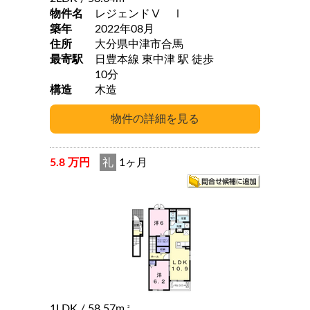
物件名
レジェンドⅤ Ⅰ
築年
2022年08月
住所
大分県中津市合馬
最寄駅
日豊本線 東中津 駅 徒歩
10分
構造
木造
5.8 万円
礼
1ヶ月
1LDK
/ 58.57m
2