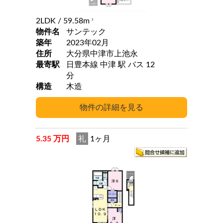
2LDK
/ 59.58m
2
物件名
サンテック
築年
2023年02月
住所
大分県中津市上池永
最寄駅
日豊本線 中津 駅 バス 12
分
構造
木造
5.35 万円
礼
1ヶ月