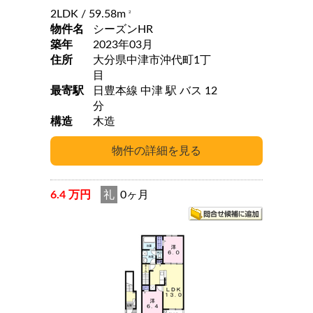
2LDK
/ 59.58m
2
物件名
シーズンHR
築年
2023年03月
住所
大分県中津市沖代町1丁
目
最寄駅
日豊本線 中津 駅 バス 12
分
構造
木造
6.4 万円
礼
0ヶ月