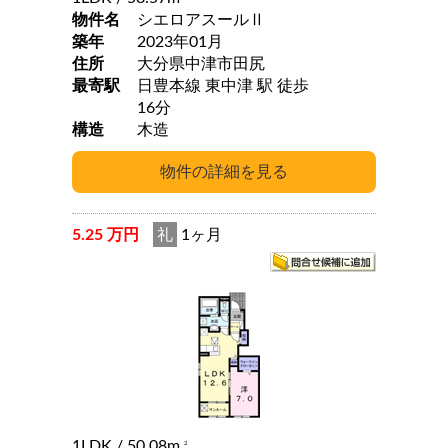
物件名
シエロアスールⅡ
築年
2023年01月
住所
大分県中津市田尻
最寄駅
日豊本線 東中津 駅 徒歩
16分
構造
木造
5.25 万円
礼
1ヶ月
1LDK
/ 50.08m
2