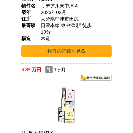
物件名
リデアル東中津Ａ
築年
2023年02月
住所
大分県中津市田尻
最寄駅
日豊本線 東中津 駅 徒歩
13分
構造
木造
4.85 万円
礼
1ヶ月
1LDK
/ 44.01m
2