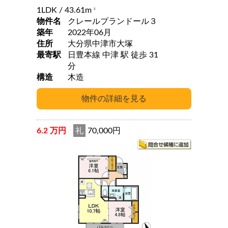
1LDK
/ 43.61m
2
物件名
クレールプランドール３
築年
2022年06月
住所
大分県中津市大塚
最寄駅
日豊本線 中津 駅 徒歩 31
分
構造
木造
6.2 万円
礼
70,000円