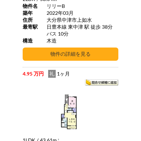
物件名
リリーB
築年
2022年03月
住所
大分県中津市上如水
最寄駅
日豊本線 東中津 駅 徒歩 38分
バス 10分
構造
木造
4.95 万円
礼
1ヶ月
1LDK
/ 43.61m
2