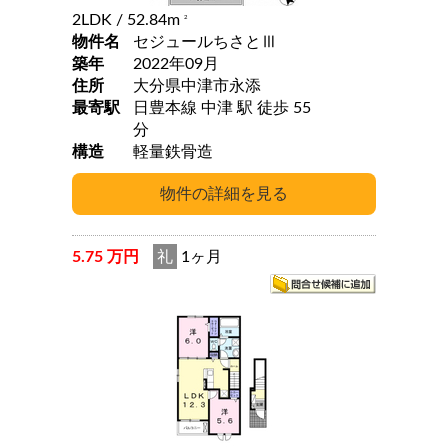
2LDK
/ 52.84m
2
物件名
セジュールちさとⅢ
築年
2022年09月
住所
大分県中津市永添
最寄駅
日豊本線 中津 駅 徒歩 55
分
構造
軽量鉄骨造
5.75 万円
礼
1ヶ月