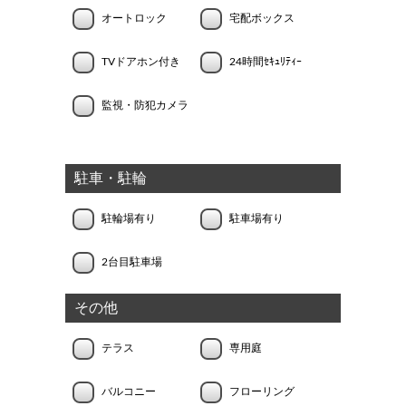
オートロック
宅配ボックス
TVドアホン付き
24時間ｾｷｭﾘﾃｨｰ
監視・防犯カメラ
駐車・駐輪
駐輪場有り
駐車場有り
2台目駐車場
その他
テラス
専用庭
バルコニー
フローリング