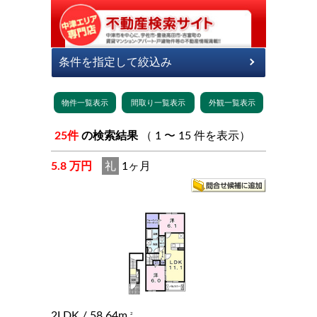
25件
の検索結果
（ 1 〜 15 件を表示）
5.8 万円
礼
1ヶ月
2LDK
/ 58.64m
2