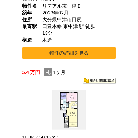
物件名
リデアル東中津Ｂ
築年
2023年02月
住所
大分県中津市田尻
最寄駅
日豊本線 東中津 駅 徒歩
13分
構造
木造
5.4 万円
礼
1ヶ月
1LDK
/ 50.13m
2