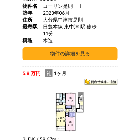
物件名
コーリン是則 Ⅰ
築年
2023年06月
住所
大分県中津市是則
最寄駅
日豊本線 東中津 駅 徒歩
11分
構造
木造
5.8 万円
礼
1ヶ月
2LDK
/ 58.67m
2