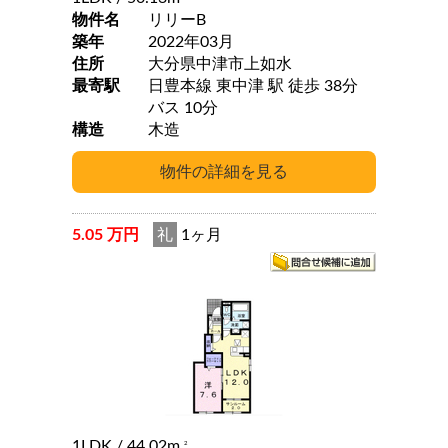
物件名
リリーB
築年
2022年03月
住所
大分県中津市上如水
最寄駅
日豊本線 東中津 駅 徒歩 38分
バス 10分
構造
木造
5.05 万円
礼
1ヶ月
1LDK
/ 44.02m
2