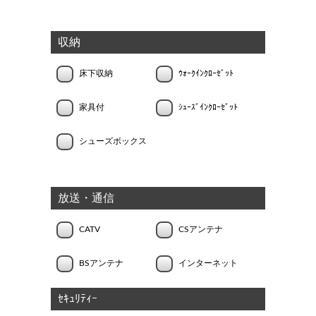
収納
床下収納
ｳｫｰｸｲﾝｸﾛｰｾﾞｯﾄ
家具付
ｼｭｰｽﾞｲﾝｸﾛｰｾﾞｯﾄ
シューズボックス
放送・通信
CATV
CSアンテナ
BSアンテナ
インターネット
ｾｷｭﾘﾃｨｰ