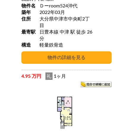
物件名
Ｄーroom524沖代
築年
2022年03月
住所
大分県中津市中央町2丁
目
最寄駅
日豊本線 中津 駅 徒歩 26
分
構造
軽量鉄骨造
4.95 万円
礼
1ヶ月