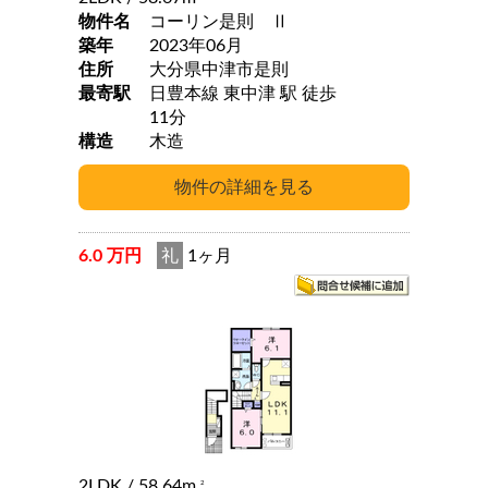
物件名
コーリン是則 Ⅱ
築年
2023年06月
住所
大分県中津市是則
最寄駅
日豊本線 東中津 駅 徒歩
11分
構造
木造
6.0 万円
礼
1ヶ月
2LDK
/ 58.64m
2