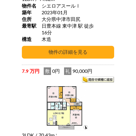
物件名
シエロアスールⅠ
築年
2023年01月
住所
大分県中津市田尻
最寄駅
日豊本線 東中津 駅 徒歩
16分
構造
木造
7.9 万円
敷
0円
礼
90,000円
3LDK
/ 70.43m
2