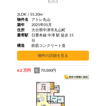
2LDK
/ 55.20m
2
物件名
アトレ丸山
築年
2025年01月
住所
大分県中津市丸山町
最寄駅
日豊本線 中津 駅 徒歩 15
分
構造
鉄筋コンクリート造
6.2 万円
礼
70,000円