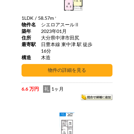
1LDK
/ 58.57m
2
物件名
シエロアスールⅡ
築年
2023年01月
住所
大分県中津市田尻
最寄駅
日豊本線 東中津 駅 徒歩
16分
構造
木造
6.6 万円
礼
1ヶ月