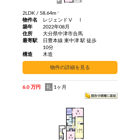
2LDK
/ 58.64m
2
物件名
レジェンドⅤ Ⅰ
築年
2022年08月
住所
大分県中津市合馬
最寄駅
日豊本線 東中津 駅 徒歩
10分
構造
木造
6.0 万円
礼
1ヶ月