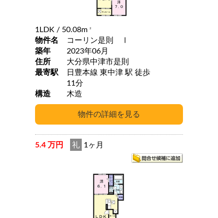
1LDK
/ 50.08m
2
物件名
コーリン是則 Ⅰ
築年
2023年06月
住所
大分県中津市是則
最寄駅
日豊本線 東中津 駅 徒歩
11分
構造
木造
5.4 万円
礼
1ヶ月