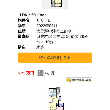
1LDK
/ 50.13m
2
物件名
リリーB
築年
2022年03月
住所
大分県中津市上如水
最寄駅
日豊本線 東中津 駅 徒歩 38分
バス 10分
構造
木造
5.25 万円
礼
1ヶ月