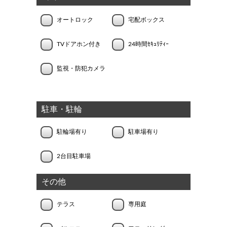
オートロック
宅配ボックス
TVドアホン付き
24時間ｾｷｭﾘﾃｨｰ
監視・防犯カメラ
駐車・駐輪
駐輪場有り
駐車場有り
2台目駐車場
その他
テラス
専用庭