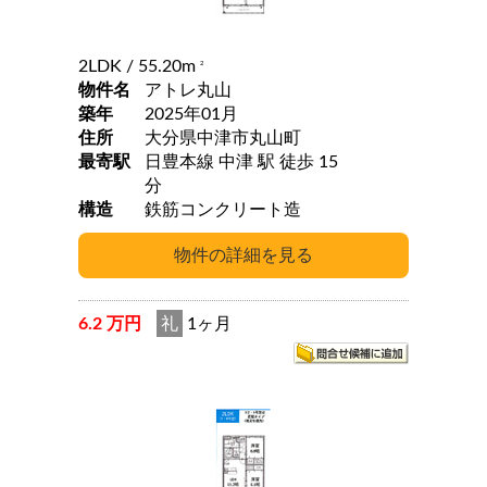
2LDK
/ 55.20m
2
物件名
アトレ丸山
築年
2025年01月
住所
大分県中津市丸山町
最寄駅
日豊本線 中津 駅 徒歩 15
分
構造
鉄筋コンクリート造
6.2 万円
礼
1ヶ月