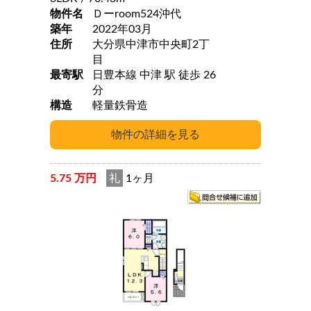
物件名
Ｄーroom524沖代
築年
2022年03月
住所
大分県中津市中央町2丁
目
最寄駅
日豊本線 中津 駅 徒歩 26
分
構造
軽量鉄骨造
5.75 万円
礼
1ヶ月