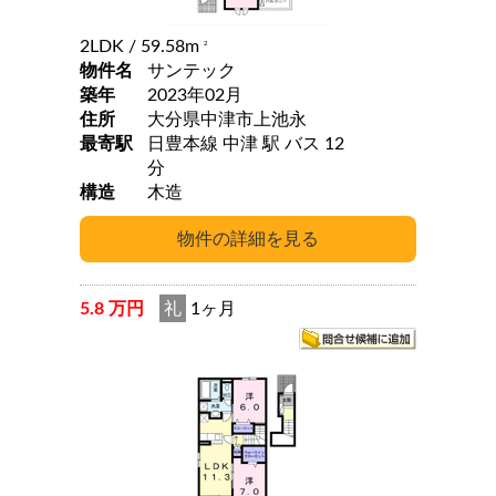
2LDK
/ 59.58m
2
物件名
サンテック
築年
2023年02月
住所
大分県中津市上池永
最寄駅
日豊本線 中津 駅 バス 12
分
構造
木造
5.8 万円
礼
1ヶ月