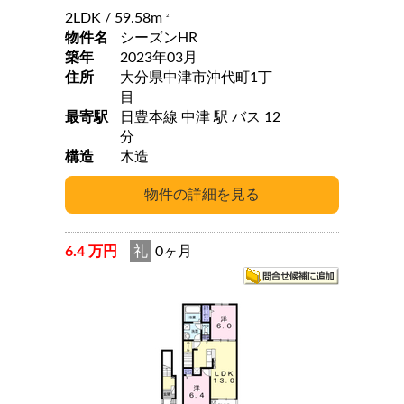
2LDK
/ 59.58m
2
物件名
シーズンHR
築年
2023年03月
住所
大分県中津市沖代町1丁
目
最寄駅
日豊本線 中津 駅 バス 12
分
構造
木造
6.4 万円
礼
0ヶ月