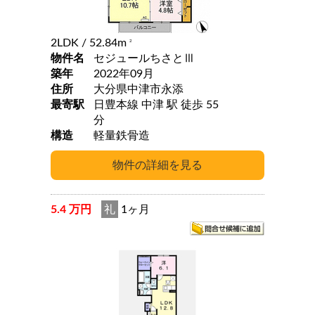
2LDK
/ 52.84m
2
物件名
セジュールちさとⅢ
築年
2022年09月
住所
大分県中津市永添
最寄駅
日豊本線 中津 駅 徒歩 55
分
構造
軽量鉄骨造
5.4 万円
礼
1ヶ月