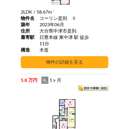
2LDK
/ 58.67m
2
物件名
コーリン是則 Ⅱ
築年
2023年06月
住所
大分県中津市是則
最寄駅
日豊本線 東中津 駅 徒歩
11分
構造
木造
5.8 万円
礼
1ヶ月