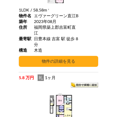
1LDK
/ 58.58m
2
物件名
エヴァーグリーン直江B
築年
2023年08月
住所
福岡県築上郡吉富町直
江
最寄駅
日豊本線 吉富 駅 徒歩 8
分
構造
木造
5.8 万円
礼
1ヶ月