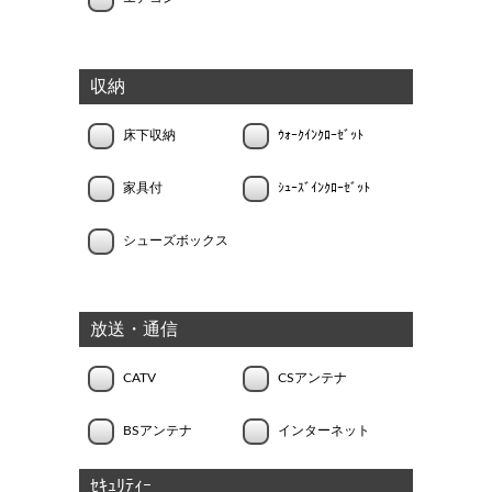
収納
床下収納
ｳｫｰｸｲﾝｸﾛｰｾﾞｯﾄ
家具付
ｼｭｰｽﾞｲﾝｸﾛｰｾﾞｯﾄ
シューズボックス
放送・通信
CATV
CSアンテナ
BSアンテナ
インターネット
ｾｷｭﾘﾃｨｰ