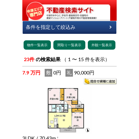
23件
の検索結果
（ 1 〜 15 件を表示）
7.9 万円
敷
0円
礼
90,000円
3LDK
/ 70.43m
2