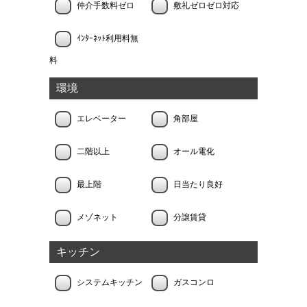
仲介手数料ゼロ
敷礼ゼロゼロ対応
ｲﾝﾀｰﾈｯﾄ利用料無
料
環境
エレベーター
角部屋
二階以上
オール電化
最上階
日当たり良好
メゾネット
分譲賃貸
キッチン
システムキッチン
ガスコンロ