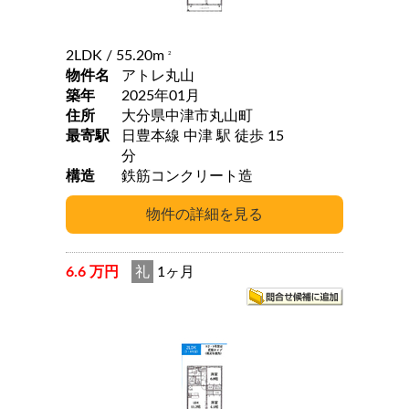
2LDK
/ 55.20m
2
物件名
アトレ丸山
築年
2025年01月
住所
大分県中津市丸山町
最寄駅
日豊本線 中津 駅 徒歩 15
分
構造
鉄筋コンクリート造
6.6 万円
礼
1ヶ月