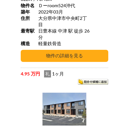
物件名
Ｄーroom524沖代
築年
2022年03月
住所
大分県中津市中央町2丁
目
最寄駅
日豊本線 中津 駅 徒歩 26
分
構造
軽量鉄骨造
4.95 万円
礼
1ヶ月