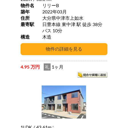
物件名
リリーB
築年
2022年03月
住所
大分県中津市上如水
最寄駅
日豊本線 東中津 駅 徒歩 38分
バス 10分
構造
木造
4.95 万円
礼
1ヶ月
1LDK
/ 43.61m
2