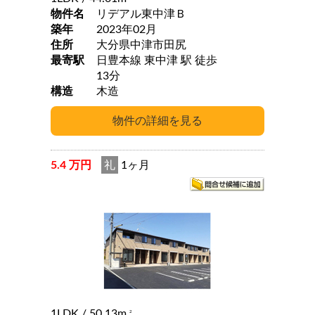
物件名
リデアル東中津Ｂ
築年
2023年02月
住所
大分県中津市田尻
最寄駅
日豊本線 東中津 駅 徒歩
13分
構造
木造
5.4 万円
礼
1ヶ月
1LDK
/ 50.13m
2