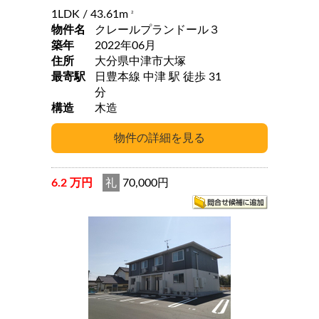
1LDK
/ 43.61m
2
物件名
クレールプランドール３
築年
2022年06月
住所
大分県中津市大塚
最寄駅
日豊本線 中津 駅 徒歩 31
分
構造
木造
6.2 万円
礼
70,000円