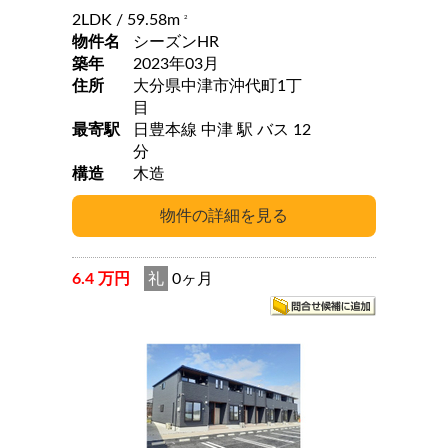
2LDK
/ 59.58m
2
物件名
シーズンHR
築年
2023年03月
住所
大分県中津市沖代町1丁
目
最寄駅
日豊本線 中津 駅 バス 12
分
構造
木造
6.4 万円
礼
0ヶ月