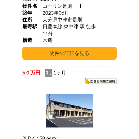
物件名
コーリン是則 Ⅱ
築年
2023年06月
住所
大分県中津市是則
最寄駅
日豊本線 東中津 駅 徒歩
11分
構造
木造
6.0 万円
礼
1ヶ月
2LDK
/ 58.64m
2