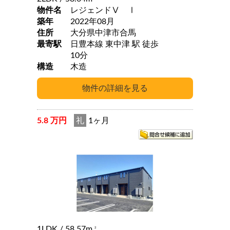
物件名
レジェンドⅤ Ⅰ
築年
2022年08月
住所
大分県中津市合馬
最寄駅
日豊本線 東中津 駅 徒歩
10分
構造
木造
5.8 万円
礼
1ヶ月
1LDK
/ 58.57m
2