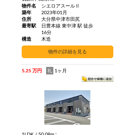
物件名
シエロアスールⅡ
築年
2023年01月
住所
大分県中津市田尻
最寄駅
日豊本線 東中津 駅 徒歩
16分
構造
木造
5.25 万円
礼
1ヶ月
1LDK
/ 50.08m
2