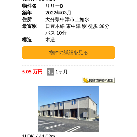
物件名
リリーB
築年
2022年03月
住所
大分県中津市上如水
最寄駅
日豊本線 東中津 駅 徒歩 38分
バス 10分
構造
木造
5.05 万円
礼
1ヶ月
1LDK
/ 44.02m
2