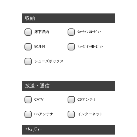
収納
床下収納
ｳｫｰｸｲﾝｸﾛｰｾﾞｯﾄ
家具付
ｼｭｰｽﾞｲﾝｸﾛｰｾﾞｯﾄ
シューズボックス
放送・通信
CATV
CSアンテナ
BSアンテナ
インターネット
ｾｷｭﾘﾃｨｰ