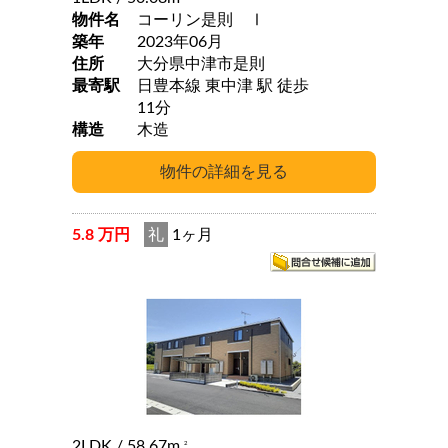
物件名
コーリン是則 Ⅰ
築年
2023年06月
住所
大分県中津市是則
最寄駅
日豊本線 東中津 駅 徒歩
11分
構造
木造
5.8 万円
礼
1ヶ月
2LDK
/ 58.67m
2