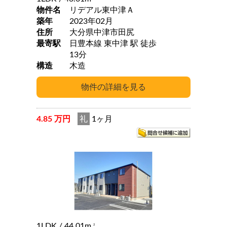
物件名
リデアル東中津Ａ
築年
2023年02月
住所
大分県中津市田尻
最寄駅
日豊本線 東中津 駅 徒歩
13分
構造
木造
4.85 万円
礼
1ヶ月
1LDK
/ 44.01m
2