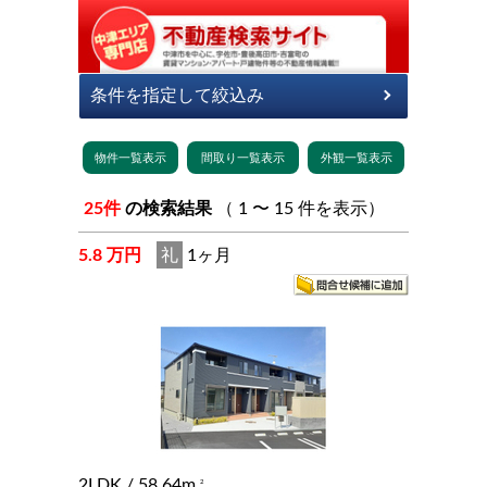
25件
の検索結果
（ 1 〜 15 件を表示）
5.8 万円
礼
1ヶ月
2LDK
/ 58.64m
2