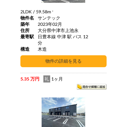
2LDK
/ 59.58m
2
物件名
サンテック
築年
2023年02月
住所
大分県中津市上池永
最寄駅
日豊本線 中津 駅 バス 12
分
構造
木造
5.35 万円
礼
1ヶ月