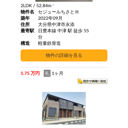
2LDK
/ 52.84m
2
物件名
セジュールちさとⅢ
築年
2022年09月
住所
大分県中津市永添
最寄駅
日豊本線 中津 駅 徒歩 55
分
構造
軽量鉄骨造
5.75 万円
礼
1ヶ月