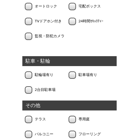
オートロック
宅配ボックス
TVドアホン付き
24時間ｾｷｭﾘﾃｨｰ
監視・防犯カメラ
駐車・駐輪
駐輪場有り
駐車場有り
2台目駐車場
その他
テラス
専用庭
バルコニー
フローリング