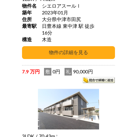
物件名
シエロアスールⅠ
築年
2023年01月
住所
大分県中津市田尻
最寄駅
日豊本線 東中津 駅 徒歩
16分
構造
木造
7.9 万円
敷
0円
礼
90,000円
3LDK
/ 70.43m
2