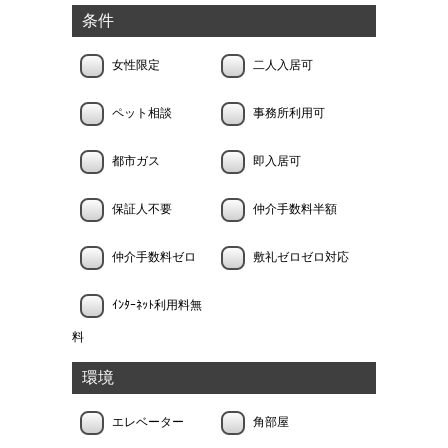
条件
女性限定
二人入居可
ペット相談
事務所利用可
都市ガス
即入居可
保証人不要
仲介手数料半額
仲介手数料ゼロ
敷礼ゼロゼロ対応
ｲﾝﾀｰﾈｯﾄ利用料無
料
環境
エレベーター
角部屋