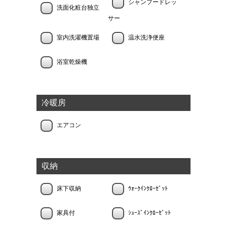
シャンプードレッ
洗面化粧台独立
サー
室内洗濯機置場
温水洗浄便座
浴室乾燥機
冷暖房
エアコン
収納
床下収納
ｳｫｰｸｲﾝｸﾛｰｾﾞｯﾄ
家具付
ｼｭｰｽﾞｲﾝｸﾛｰｾﾞｯﾄ