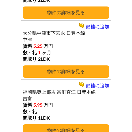
2LDK
詳細
候補に追加
大分県中津市下宮永
日豊本線
中津
5.25
万円
1
ヶ月
2LDK
詳細
候補に追加
福岡県築上郡吉
富町直江
日豊本線
吉富
5.95
万円
1LDK
詳細