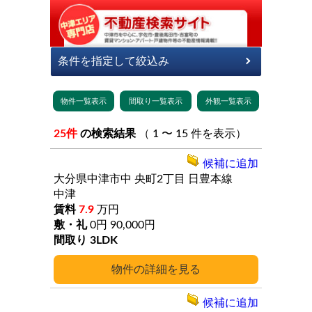
25件
の検索結果
（ 1 〜 15 件を表示）
候補に追加
大分県中津市中
央町2丁目
日豊本線
中津
7.9
万円
0円
90,000円
3LDK
詳細
候補に追加