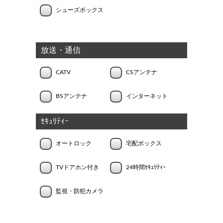
シューズボックス
放送・通信
CATV
CSアンテナ
BSアンテナ
インターネット
ｾｷｭﾘﾃｨｰ
オートロック
宅配ボックス
TVドアホン付き
24時間ｾｷｭﾘﾃｨｰ
監視・防犯カメラ