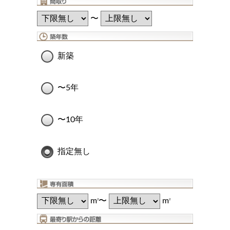
〜
新築
〜5年
〜10年
指定無し
m
〜
m
2
2