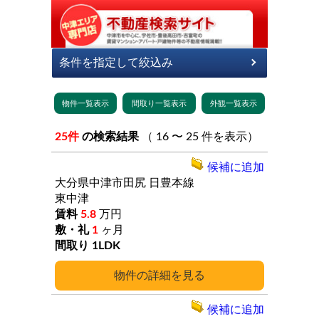
25件
の検索結果
（ 16 〜 25 件を表示）
候補に追加
大分県中津市田尻
日豊本線
東中津
5.8
万円
1
ヶ月
1LDK
詳細
候補に追加