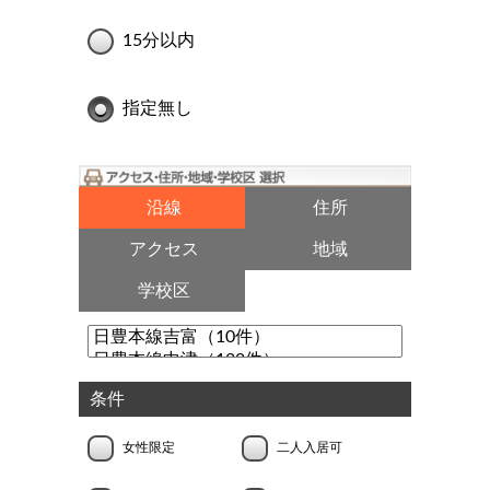
15分以内
指定無し
沿線
住所
アクセス
地域
学校区
条件
女性限定
二人入居可