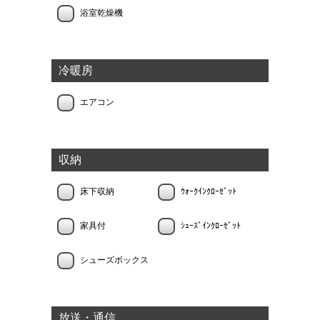
浴室乾燥機
冷暖房
エアコン
収納
床下収納
ｳｫｰｸｲﾝｸﾛｰｾﾞｯﾄ
家具付
ｼｭｰｽﾞｲﾝｸﾛｰｾﾞｯﾄ
シューズボックス
放送・通信