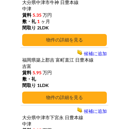
大分県中津市牛神
日豊本線
中津
5.35
万円
1
ヶ月
2LDK
詳細
候補に追加
福岡県築上郡吉
富町直江
日豊本線
吉富
5.95
万円
1LDK
詳細
候補に追加
大分県中津市下宮永
日豊本線
中津