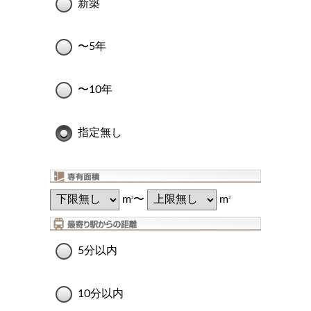
新築
〜5年
〜10年
指定無し
m
〜
m
2
2
5分以内
10分以内