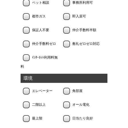
ペット相談
事務所利用可
都市ガス
即入居可
保証人不要
仲介手数料半額
仲介手数料ゼロ
敷礼ゼロゼロ対応
ｲﾝﾀｰﾈｯﾄ利用料無
料
環境
エレベーター
角部屋
二階以上
オール電化
最上階
日当たり良好