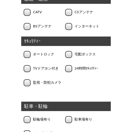
CATV
CSアンテナ
BSアンテナ
インターネット
ｾｷｭﾘﾃｨｰ
オートロック
宅配ボックス
TVドアホン付き
24時間ｾｷｭﾘﾃｨｰ
監視・防犯カメラ
駐車・駐輪
駐輪場有り
駐車場有り