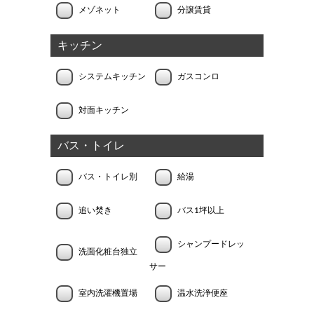
メゾネット
分譲賃貸
キッチン
システムキッチン
ガスコンロ
対面キッチン
バス・トイレ
バス・トイレ別
給湯
追い焚き
バス1坪以上
シャンプードレッ
洗面化粧台独立
サー
室内洗濯機置場
温水洗浄便座