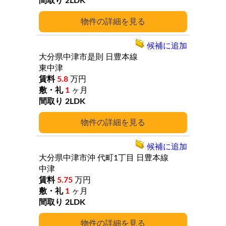
2LDK
詳細
候補に追加
大分県中津市是則
日豊本線
東中津
5.8
万円
1
ヶ月
2LDK
詳細
候補に追加
大分県中津市沖
代町1丁目
日豊本線
中津
5.75
万円
1
ヶ月
2LDK
詳細