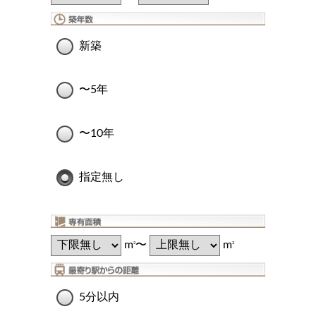
新築
〜5年
〜10年
指定無し
m
〜
m
2
2
5分以内