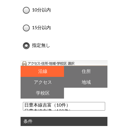
10分以内
15分以内
指定無し
沿線
住所
アクセス
地域
学校区
条件