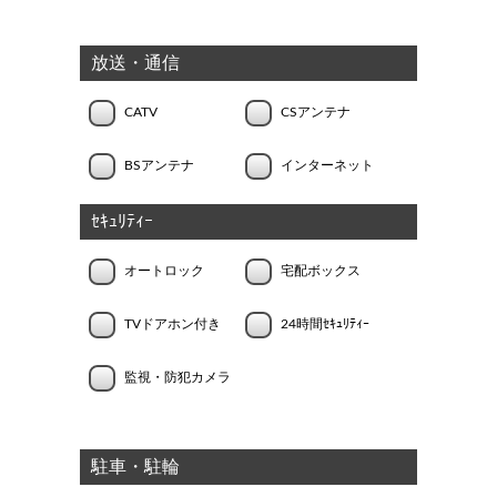
放送・通信
CATV
CSアンテナ
BSアンテナ
インターネット
ｾｷｭﾘﾃｨｰ
オートロック
宅配ボックス
TVドアホン付き
24時間ｾｷｭﾘﾃｨｰ
監視・防犯カメラ
駐車・駐輪