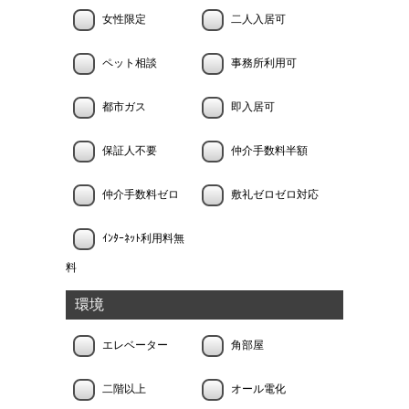
女性限定
二人入居可
ペット相談
事務所利用可
都市ガス
即入居可
保証人不要
仲介手数料半額
仲介手数料ゼロ
敷礼ゼロゼロ対応
ｲﾝﾀｰﾈｯﾄ利用料無
料
環境
エレベーター
角部屋
二階以上
オール電化