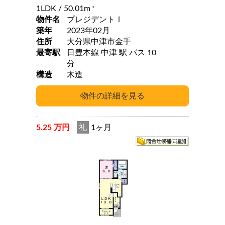
1LDK
/ 50.01m
2
物件名
プレジデントⅠ
築年
2023年02月
住所
大分県中津市金手
最寄駅
日豊本線 中津 駅 バス 10
分
構造
木造
5.25 万円
礼
1ヶ月