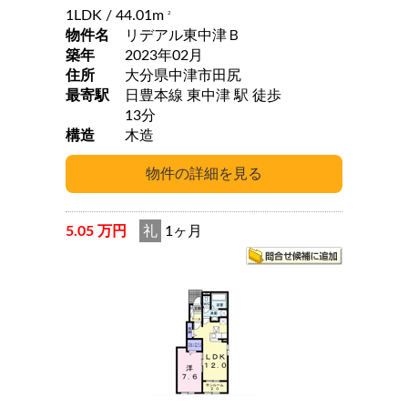
1LDK
/ 44.01m
2
物件名
リデアル東中津Ｂ
築年
2023年02月
住所
大分県中津市田尻
最寄駅
日豊本線 東中津 駅 徒歩
13分
構造
木造
5.05 万円
礼
1ヶ月