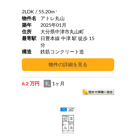
2LDK
/ 55.20m
2
物件名
アトレ丸山
築年
2025年01月
住所
大分県中津市丸山町
最寄駅
日豊本線 中津 駅 徒歩 15
分
構造
鉄筋コンクリート造
6.2 万円
礼
1ヶ月