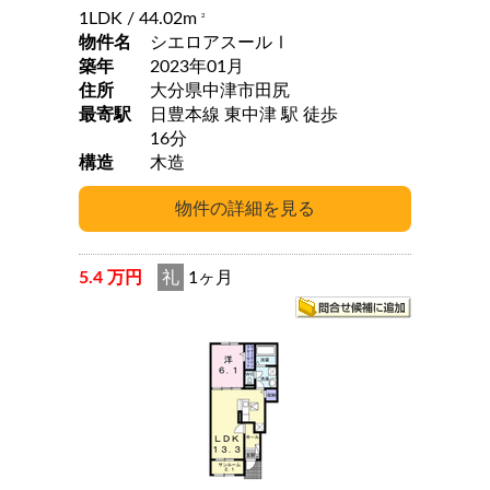
1LDK
/ 44.02m
2
物件名
シエロアスールⅠ
築年
2023年01月
住所
大分県中津市田尻
最寄駅
日豊本線 東中津 駅 徒歩
16分
構造
木造
5.4 万円
礼
1ヶ月