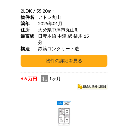
2LDK
/ 55.20m
2
物件名
アトレ丸山
築年
2025年01月
住所
大分県中津市丸山町
最寄駅
日豊本線 中津 駅 徒歩 15
分
構造
鉄筋コンクリート造
6.6 万円
礼
1ヶ月