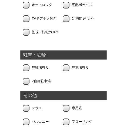
オートロック
宅配ボックス
TVドアホン付き
24時間ｾｷｭﾘﾃｨｰ
監視・防犯カメラ
駐車・駐輪
駐輪場有り
駐車場有り
2台目駐車場
その他
テラス
専用庭
バルコニー
フローリング