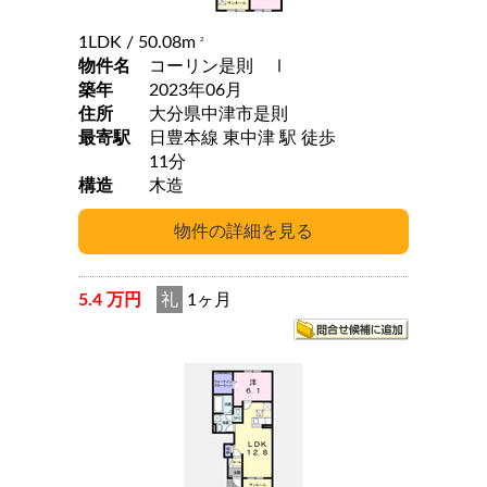
1LDK
/ 50.08m
2
物件名
コーリン是則 Ⅰ
築年
2023年06月
住所
大分県中津市是則
最寄駅
日豊本線 東中津 駅 徒歩
11分
構造
木造
5.4 万円
礼
1ヶ月