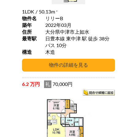
1LDK
/ 50.13m
2
物件名
リリーB
築年
2022年03月
住所
大分県中津市上如水
最寄駅
日豊本線 東中津 駅 徒歩 38分
バス 10分
構造
木造
6.2 万円
礼
70,000円