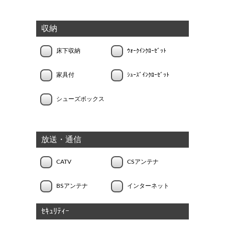
収納
床下収納
ｳｫｰｸｲﾝｸﾛｰｾﾞｯﾄ
家具付
ｼｭｰｽﾞｲﾝｸﾛｰｾﾞｯﾄ
シューズボックス
放送・通信
CATV
CSアンテナ
BSアンテナ
インターネット
ｾｷｭﾘﾃｨｰ