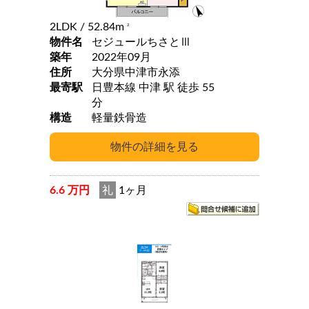
2LDK
/ 52.84m
2
物件名
セジュールちさとⅢ
築年
2022年09月
住所
大分県中津市永添
最寄駅
日豊本線 中津 駅 徒歩 55
分
構造
軽量鉄骨造
6.6 万円
礼
1ヶ月