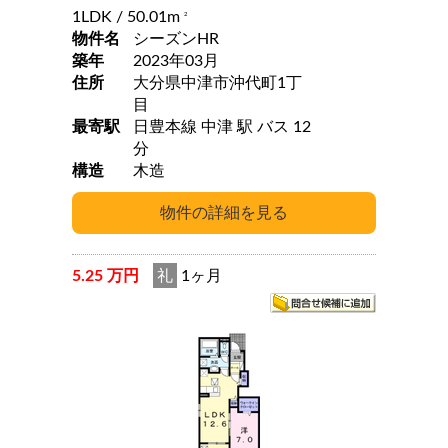
1LDK
/ 50.01m
2
物件名
シーズンHR
築年
2023年03月
住所
大分県中津市沖代町1丁
目
最寄駅
日豊本線 中津 駅 バス 12
分
構造
木造
5.25 万円
礼
1ヶ月