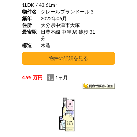
1LDK
/ 43.61m
2
物件名
クレールプランドール３
築年
2022年06月
住所
大分県中津市大塚
最寄駅
日豊本線 中津 駅 徒歩 31
分
構造
木造
4.95 万円
礼
1ヶ月