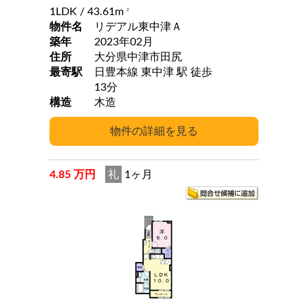
1LDK
/ 43.61m
2
物件名
リデアル東中津Ａ
築年
2023年02月
住所
大分県中津市田尻
最寄駅
日豊本線 東中津 駅 徒歩
13分
構造
木造
4.85 万円
礼
1ヶ月