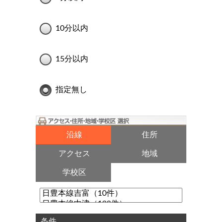
10分以内
15分以内
指定無し
沿線
住所
アクセス
地域
学校区
条件