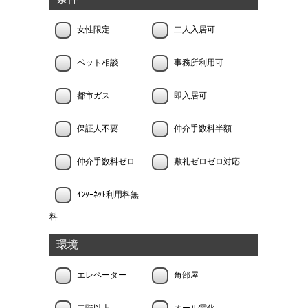
女性限定
二人入居可
ペット相談
事務所利用可
都市ガス
即入居可
保証人不要
仲介手数料半額
仲介手数料ゼロ
敷礼ゼロゼロ対応
ｲﾝﾀｰﾈｯﾄ利用料無
料
環境
エレベーター
角部屋
二階以上
オール電化