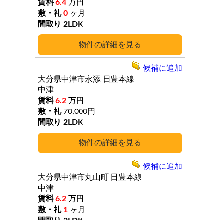
6.4
万円
0
ヶ月
2LDK
詳細
候補に追加
大分県中津市永添
日豊本線
中津
6.2
万円
70,000円
2LDK
詳細
候補に追加
大分県中津市丸山町
日豊本線
中津
6.2
万円
1
ヶ月