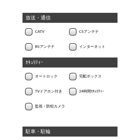
放送・通信
CATV
CSアンテナ
BSアンテナ
インターネット
ｾｷｭﾘﾃｨｰ
オートロック
宅配ボックス
TVドアホン付き
24時間ｾｷｭﾘﾃｨｰ
監視・防犯カメラ
駐車・駐輪