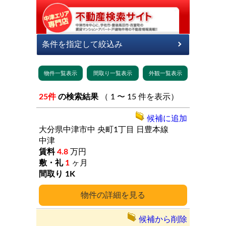
25件
の検索結果
（ 1 〜 15 件を表示）
候補に追加
大分県中津市中
央町1丁目
日豊本線
中津
4.8
万円
1
ヶ月
1K
詳細
候補から削除