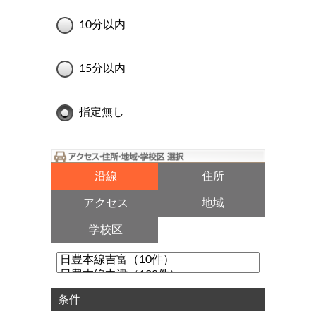
10分以内
15分以内
指定無し
沿線
住所
アクセス
地域
学校区
条件