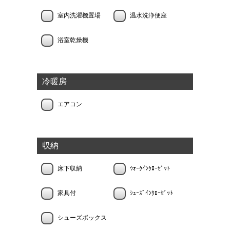
室内洗濯機置場
温水洗浄便座
浴室乾燥機
冷暖房
エアコン
収納
床下収納
ｳｫｰｸｲﾝｸﾛｰｾﾞｯﾄ
家具付
ｼｭｰｽﾞｲﾝｸﾛｰｾﾞｯﾄ
シューズボックス