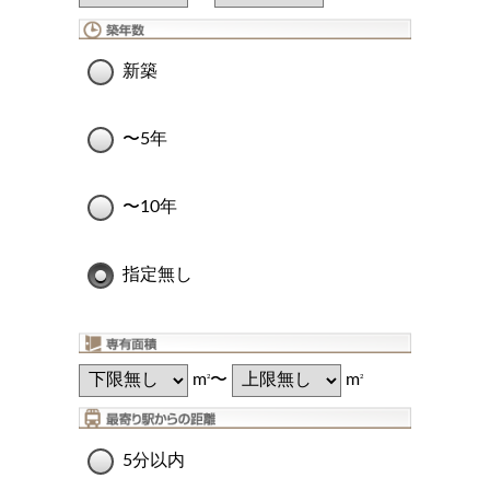
新築
〜5年
〜10年
指定無し
m
〜
m
2
2
5分以内