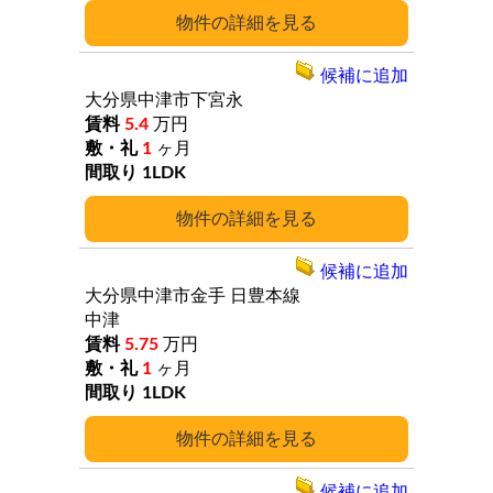
詳細
候補に追加
大分県中津市下宮永
5.4
万円
1
ヶ月
1LDK
詳細
候補に追加
大分県中津市金手
日豊本線
中津
5.75
万円
1
ヶ月
1LDK
詳細
候補に追加