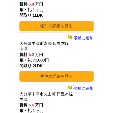
5.4
万円
1
ヶ月
1LDK
詳細
候補に追加
大分県中津市永添
日豊本線
中津
6.2
万円
70,000円
2LDK
詳細
候補に追加
大分県中津市丸山町
日豊本線
中津
6.6
万円
1
ヶ月