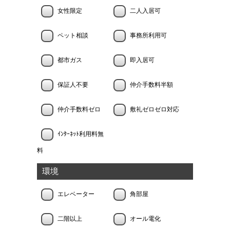
女性限定
二人入居可
ペット相談
事務所利用可
都市ガス
即入居可
保証人不要
仲介手数料半額
仲介手数料ゼロ
敷礼ゼロゼロ対応
ｲﾝﾀｰﾈｯﾄ利用料無
料
環境
エレベーター
角部屋
二階以上
オール電化