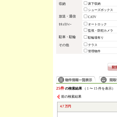
収納
床下収納
シューズボックス
放送・通信
CATV
ｾｷｭﾘﾃｨｰ
オートロック
監視・防犯カメラ
駐車・駐輪
駐輪場有り
その他
テラス
管理物件
25件
の検索結果
（ 1 〜 15 件を表示）
前の検索結果
4.7 万円