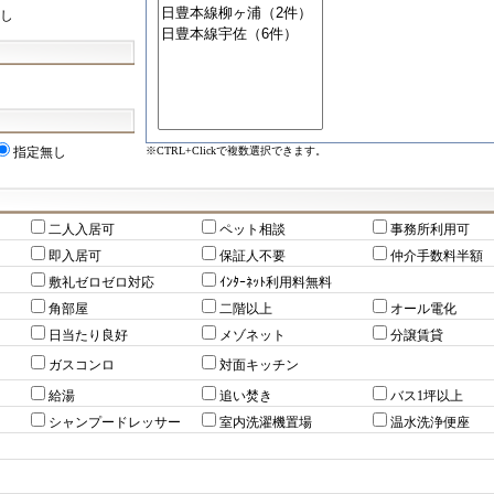
し
※CTRL+Clickで複数選択できます。
指定無し
二人入居可
ペット相談
事務所利用可
即入居可
保証人不要
仲介手数料半額
敷礼ゼロゼロ対応
ｲﾝﾀｰﾈｯﾄ利用料無料
角部屋
二階以上
オール電化
日当たり良好
メゾネット
分譲賃貸
ガスコンロ
対面キッチン
給湯
追い焚き
バス1坪以上
シャンプードレッサー
室内洗濯機置場
温水洗浄便座