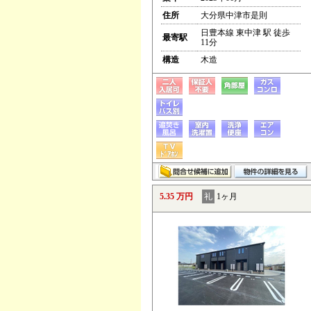
住所
大分県中津市是則
日豊本線 東中津 駅 徒歩
最寄駅
11分
構造
木造
5.35 万円
礼
1ヶ月