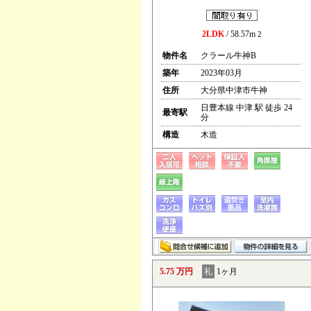
2LDK
/ 58.57m
2
物件名
クラール牛神B
築年
2023年03月
住所
大分県中津市牛神
日豊本線 中津 駅 徒歩 24
最寄駅
分
構造
木造
5.75 万円
礼
1ヶ月