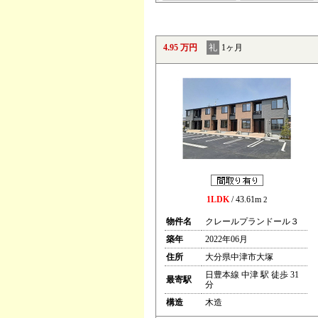
4.95 万円
礼
1ヶ月
1LDK
/ 43.61m
2
物件名
クレールプランドール３
築年
2022年06月
住所
大分県中津市大塚
日豊本線 中津 駅 徒歩 31
最寄駅
分
構造
木造