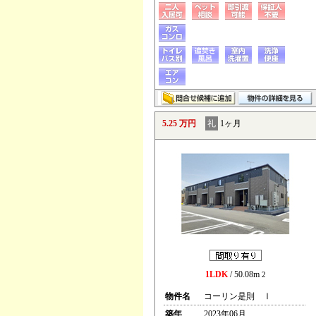
5.25 万円
礼
1ヶ月
1LDK
/ 50.08m
2
物件名
コーリン是則 Ⅰ
築年
2023年06月