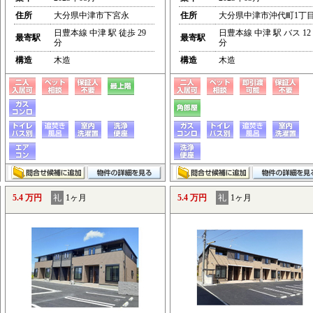
住所
大分県中津市下宮永
住所
大分県中津市沖代町1丁
日豊本線 中津 駅 徒歩 29
日豊本線 中津 駅 バス 12
最寄駅
最寄駅
分
分
構造
木造
構造
木造
5.4 万円
礼
1ヶ月
5.4 万円
礼
1ヶ月