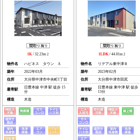
1K
/ 32.23m
1LDK
/ 44.01m
2
2
物件名
ハピネス タウン A
物件名
リデアル東中津Ｂ
築年
2022年03月
築年
2023年02月
住所
大分県中津市中央町1丁目
住所
大分県中津市田尻
日豊本線 中津 駅 徒歩 15
日豊本線 東中津 駅 徒歩
最寄駅
最寄駅
分
13分
構造
木造
構造
木造