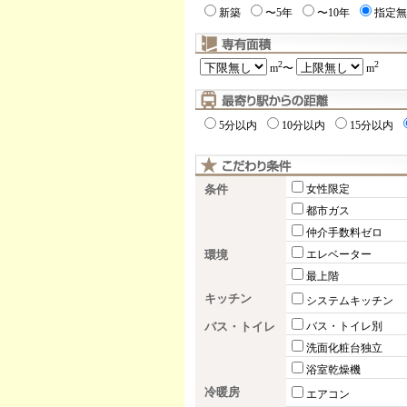
新築
〜5年
〜10年
指定無
2
2
m
〜
m
5分以内
10分以内
15分以内
条件
女性限定
都市ガス
仲介手数料ゼロ
環境
エレベーター
最上階
キッチン
システムキッチン
バス・トイレ
バス・トイレ別
洗面化粧台独立
浴室乾燥機
冷暖房
エアコン