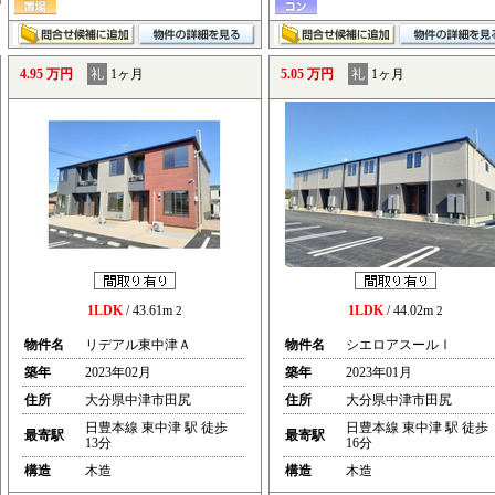
4.95 万円
礼
1ヶ月
5.05 万円
礼
1ヶ月
1LDK
/ 43.61m
1LDK
/ 44.02m
2
2
物件名
リデアル東中津Ａ
物件名
シエロアスールⅠ
築年
2023年02月
築年
2023年01月
住所
大分県中津市田尻
住所
大分県中津市田尻
日豊本線 東中津 駅 徒歩
日豊本線 東中津 駅 徒歩
最寄駅
最寄駅
13分
16分
構造
木造
構造
木造