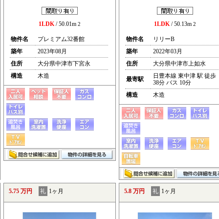
1LDK
/ 50.01m
1LDK
/ 50.13m
2
2
物件名
プレミアム32番館
物件名
リリーB
築年
2023年08月
築年
2022年03月
住所
大分県中津市下宮永
住所
大分県中津市上如水
構造
木造
日豊本線 東中津 駅 徒歩
最寄駅
38分 バス 10分
構造
木造
5.75 万円
礼
1ヶ月
5.8 万円
礼
1ヶ月