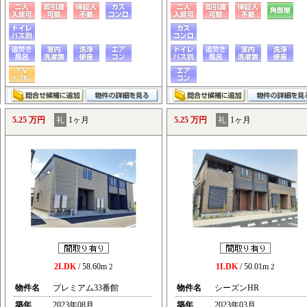
5.25 万円
礼
1ヶ月
5.25 万円
礼
1ヶ月
2LDK
/ 58.60m
1LDK
/ 50.01m
2
2
物件名
プレミアム33番館
物件名
シーズンHR
築年
2023年08月
築年
2023年03月