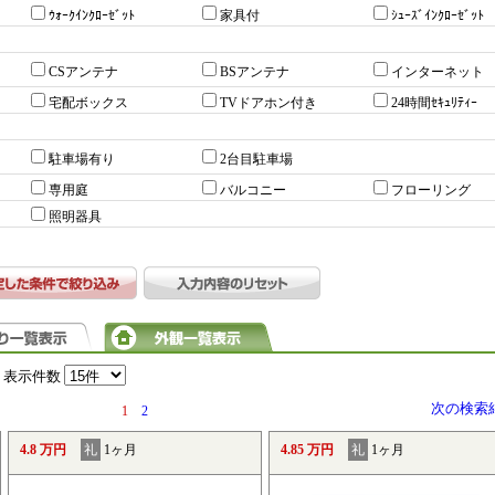
ｳｫｰｸｲﾝｸﾛｰｾﾞｯﾄ
家具付
ｼｭｰｽﾞｲﾝｸﾛｰｾﾞｯﾄ
CSアンテナ
BSアンテナ
インターネット
宅配ボックス
TVドアホン付き
24時間ｾｷｭﾘﾃｨｰ
駐車場有り
2台目駐車場
専用庭
バルコニー
フローリング
照明器具
表示件数
次の検索
1
2
4.8 万円
礼
1ヶ月
4.85 万円
礼
1ヶ月